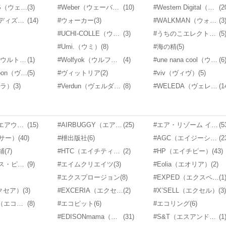
#WELLNESS（ウェルネス）
(3)
#Weber（ウェーバー）
(10)
#Western Digital（ウエスタンデジタル）
(2
#ウォルト・ディズニー・ジャパン
(14)
#ウォーカー
(3)
#WALKMAN（ウォークマン）
(3
#UCHI-COLLE（ウチコレ）
(3)
#うちのこエレクトリック
(5
#Umi.（ウミ）
(8)
#海の精
(5)
#Ultrasport（ウルトラスポーツ）
(1)
#Wolfyok（ウルフヨック）
(4)
#une nana cool（ウンナナクール）
(6
#Vidal Sassoon（ヴィダルサスーン）
(5)
#ヴィットリア
(2)
#viv（ヴィヴ）
(5)
ェラ）
(3)
#Verdun（ヴェルダン）
(8)
#WELEDA（ヴェレダ）
(1
#airweave（エアウィーヴ）
(15)
#AIRBUGGY（エアバギー）
(25)
#エア・リゾーム インテリア
(5
イサー）
(40)
#枻出版社
(6)
#AGC（エイジーシー）
(2
鋪
(7)
#HTC（エイチティーシー）
(2)
#HP（エイチピー）
(43)
#エイベックス・ピクチャーズ
(9)
#エイムクリエイツ
(3)
#Eolia（エオリア）
(2)
#エクスプロージョン
(8)
#EXPED（エクスペド）
(1
エクセア）
(3)
#EXCERIA（エクセリア）
(2)
#X’SELL（エクセル）
(3)
#ECOVACS（エコバックス）
(8)
#エコピット
(6)
#エコリング
(6)
#EDISONmama（エジソンママ）
(31)
#S&T（エスアンドティー）
(1