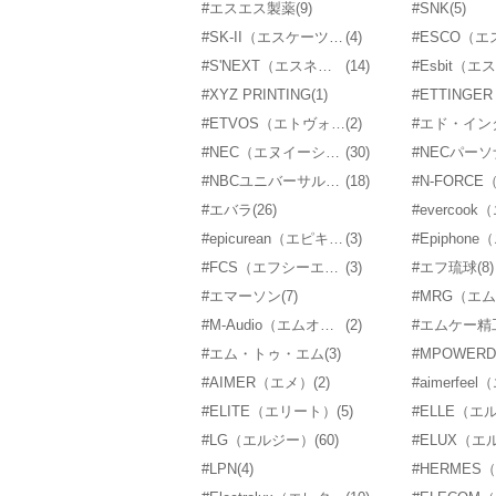
#エスエス製薬
(9)
#SNK
(5)
#SK-II（エスケーツー）
(4)
#ESCO（
#S'NEXT（エスネクスト）
(14)
#Esbit（
#XYZ PRINTING
(1)
#ETVOS（エトヴォス）
(2)
#エド・イン
#NEC（エヌイーシー）
(30)
#NBCユニバーサル・エンターテイメントジャパン
(18)
#エバラ
(26)
#epicurean（エピキュリアン）
(3)
#FCS（エフシーエス）
(3)
#エフ琉球
(8)
#エマーソン
(7)
#M-Audio（エムオーディオ）
(2)
#エムケー精
#エム・トゥ・エム
(3)
#AIMER（エメ）
(2)
#ELITE（エリート）
(5)
#ELLE（エ
#LG（エルジー）
(60)
#LPN
(4)