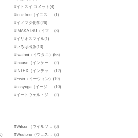
#イトスイ コメット
(4)
#innisfree（イニスフリー）
(1)
)
#イノマタ化学
(26)
#IMAKATSU（イマカツ）
(3)
#イリオスマイル
(1)
#いろは出版
(13)
#Iwatani（イワタニ）
(55)
#Incase（インケース）
(2)
#INTEX（インテックス）
(12)
)
#Ewin（イーウィン）
(19)
)
#easyoga（イージーヨガ）
(10)
)
#イートウェル・ジャパン
(2)
)
#Wilson（ウイルソン）
(8)
0)
#Westone（ウェストン）
(2)