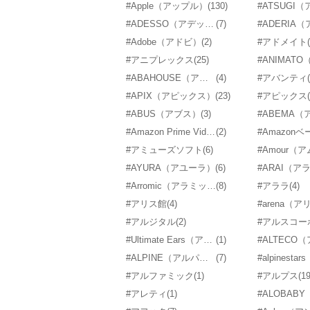
#Apple（アップル）
(130)
#ATSUGI
#ADESSO（アデッソ）
(7)
#Adobe（アドビ）
(2)
#アドメイト
#アニプレックス
(25)
#ABAHOUSE（アバハウス）
(4)
#アバンティ
#APIX（アピックス）
(23)
#アピックス
#ABUS（アブス）
(3)
#ABEMA（
#Amazon Prime Video（アマゾンプライムビデオ）
(2)
#Amazon
#アミューズソフト
(6)
#Amour（
#AYURA（アユーラ）
(6)
#ARAI（ア
#Arromic（アラミック）
(8)
#アララ
(4)
#アリス館
(4)
#arena（
#アルジタル
(2)
#Ultimate Ears（アルティメットイヤーズ）
(1)
#ALPINE（アルパイン）
(7)
#アルファミック
(1)
#アルプス
(19
#アレティ
(1)