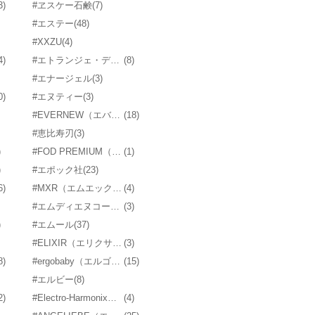
3)
#ヱスケー石鹸
(7)
#エステー
(48)
#XXZU
(4)
4)
#エトランジェ・ディ・コスタリカ
(8)
#エナージェル
(3)
0)
#エヌティー
(3)
#EVERNEW（エバニュー）
(18)
#恵比寿刃
(3)
)
#FOD PREMIUM（エフオーディープレミアム）
(1)
)
#エポック社
(23)
6)
#MXR（エムエックスアール）
(4)
#エムディエヌコーポレーション
(3)
)
#エムール
(37)
#ELIXIR（エリクサー）
(3)
8)
#ergobaby（エルゴベビー）
(15)
#エルビー
(8)
2)
#Electro-Harmonix（エレクトロハーモニクス）
(4)