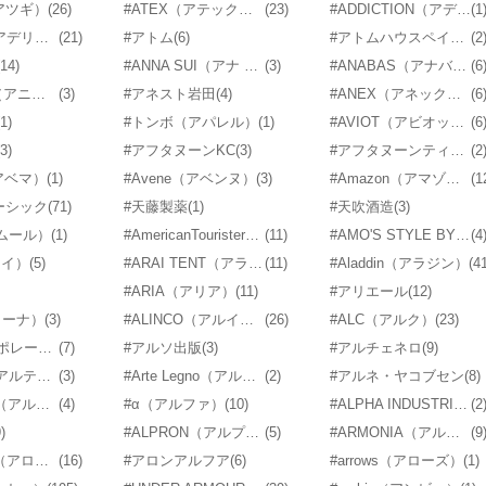
（アツギ）
(26)
#ATEX（アテックス）
(23)
#ADDICTION（アディクション）
(1
#ADERIA（アデリア）
(21)
#アトム
(6)
#アトムハウスペイント
(2
(14)
#ANNA SUI（アナ スイ）
(3)
#ANABAS（アナバス）
(6
#ANIMATO（アニマト）
(3)
#アネスト岩田
(4)
#ANEX（アネックス）
(6
(1)
#トンボ（アパレル）
(1)
#AVIOT（アビオット）
(6
(3)
#アフタヌーンKC
(3)
#アフタヌーンティーリビング
(2
アベマ）
(1)
#Avene（アベンヌ）
(3)
#Amazon（アマゾン）
(1
ベーシック
(71)
#天藤製薬
(1)
#天吹酒造
(3)
アムール）
(1)
#AmericanTourister（アメリカンツーリスター）
(11)
#AMO'S STYLE BY Triumph（アモスタイル バイ トリンプ）
(4
ライ）
(5)
#ARAI TENT（アライテント）
(11)
#Aladdin（アラジン）
(4
#ARIA（アリア）
(11)
#アリエール
(12)
アリーナ）
(3)
#ALINCO（アルインコ）
(26)
#ALC（アルク）
(23)
#アルスコーポレーション
(7)
#アルソ出版
(3)
#アルチェネロ
(9)
#ALTECO（アルテコ）
(3)
#Arte Legno（アルテレニョ）
(2)
#アルネ・ヤコブセン
(8)
#alpinestars（アルパインスターズ）
(4)
#α（アルファ）
(10)
#ALPHA INDUSTRIES INC（アルファ インダストリーズ）
(2
)
#ALPRON（アルプロン）
(5)
#ARMONIA（アルモニア）
(9
#ALOBABY（アロベビー）
(16)
#アロンアルフア
(6)
#arrows（アローズ）
(1)