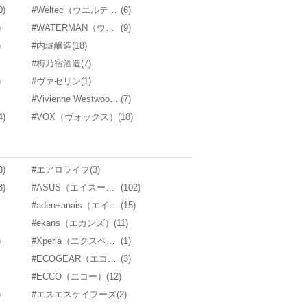
0)
#Weltec（ウエルテック）
(6)
)
#WATERMAN（ウォーターマン）
(9)
)
#内堀醸造
(18)
#梅乃宿酒造
(7)
)
#ヴァセリン
(1)
#Vivienne Westwood（ヴィヴィアン・ウエストウッド）
(7)
4)
#VOX（ヴォックス）
(18)
3)
#エアロライフ
(3)
3)
#ASUS（エイスース）
(102)
#aden+anais（エイデンアンドアネイ）
(15)
#ekans（エカンズ）
(11)
)
#Xperia（エクスペリア）
(1)
#ECOGEAR（エコギア）
(3)
#ECCO（エコー）
(12)
)
#エスエスケイフーズ
(2)