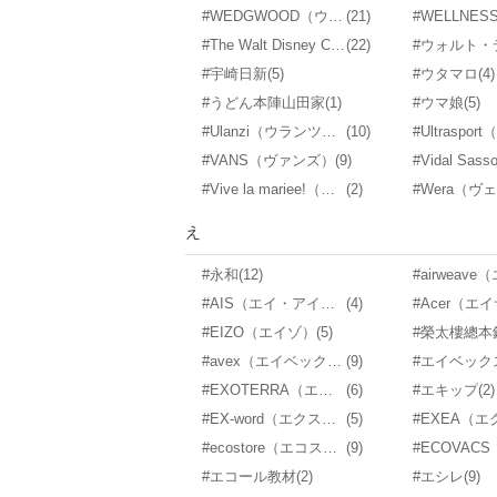
#WEDGWOOD（ウェッジウッド）
(21)
#The Walt Disney Company（ウォルト・ディズニー・カンパニー）
(22)
#宇崎日新
(5)
#ウタマロ
(4)
#うどん本陣山田家
(1)
#ウマ娘
(5)
#Ulanzi（ウランツィ）
(10)
#VANS（ヴァンズ）
(9)
#Vive la mariee!（ヴィーヴ・ラ・マリエ！）
(2)
#Wera（ヴ
え
#永和
(12)
#AIS（エイ・アイ・エス）
(4)
#Acer（エ
#EIZO（エイゾ）
(5)
#榮太樓總本
#avex（エイベックス）
(9)
#EXOTERRA（エキゾテラ）
(6)
#エキップ
(2)
#EX-word（エクスワード）
(5)
#EXEA（
#ecostore（エコストア）
(9)
#エコール教材
(2)
#エシレ
(9)