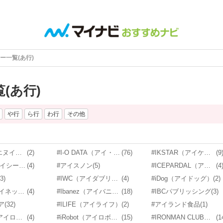
ー一覧(あ行)
(あ行)
や行
ら行
わ行
その他
#I-ne（アイエヌイー）
(2)
#I-O DATA（アイ・オー・データ）
(76)
#IKSTAR（アイケイスター）
(9
#Iseebiz（アイシービーズ）
(4)
#アイスノン
(5)
#ICEPARDAL（アイスパーダル）
(4
(3)
#IWC（アイダブリューシー）
(4)
#iDog（アイドッグ）
(2)
#AINEX（アイネックス）
(4)
#Ibanez（アイバニーズ）
(18)
#IBCパブリッシング
(3)
ア
(32)
#ILIFE（アイライフ）
(2)
#アイランド食品
(1)
#IROTEC（アイロテック）
(4)
#iRobot（アイロボット）
(15)
#IRONMAN CLUB（鉄人倶楽部）
(1