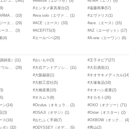
#ELECOM（エレコム）
(392)
#ellesse（エレッセ）
(5)
#EWA（エワ）
(5)
(9)
#エンタメ家具屋台
(2)
#遠藤商事
(57)
#EMPORIO ARMANI（エンポリオ アルマーニ）
(10)
#eva solo（エヴァ ソロ）
(1)
#エヴァリス
(1)
#AGF（エージーエフ）
(29)
#ACE（エース）
(33)
#ace.（エース）
(15)
#A-Stage（エーステージ）
(3)
#ACEFITS
(3)
#AZ（エーゼット）
(17)
業
(4)
#エールベベ
(20)
#A-one（エーワン）
(6)
及源鋳造）
(11)
#おいもや
(3)
#王子ネピア
(27)
#Owltech（オウルテック）
(28)
#大石アンドアソシエイツ
(11)
#大石酒造
(1)
#大阪錫器
(1)
#オオサキメディカル
(14
#大館工芸社
(5)
#大塚食品
(18)
(3)
#大橋産業
(10)
#オオハシ産業
(2)
(5)
#オカムラ
(8)
#オカモト
(26)
ーン
(14)
#Oculus（オキュラス）
(2)
#OXO（オクソー）
(71)
店
(3)
#OSAJI（オサジ）
(1)
#Oster（オスター）
(2)
ース
(16)
#おたふく手袋
(7)
#OXBOW（オックスボウ）
(4
オッポ）
(32)
#ODYSSEY（オデッセイ）
(5)
#男山
(2)