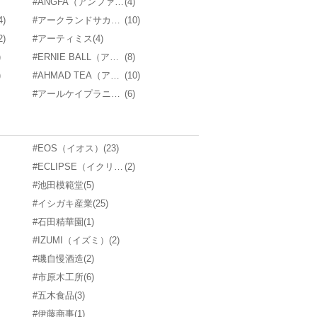
#ANGFA（アンファー）
(4)
4)
#アークランドサカモト
(10)
2)
#アーティミス
(4)
)
#ERNIE BALL（アーニーボール）
(8)
)
#AHMAD TEA（アーマッドティー）
(10)
#アールケイプラニング
(6)
#EOS（イオス）
(23)
#ECLIPSE（イクリプス）
(2)
#池田模範堂
(5)
#イシガキ産業
(25)
#石田精華園
(1)
#IZUMI（イズミ）
(2)
#磯自慢酒造
(2)
#市原木工所
(6)
#五木食品
(3)
#伊藤商事
(1)