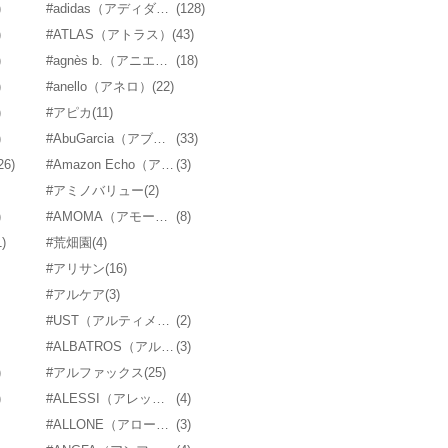
)
#adidas（アディダス）
(128)
)
#ATLAS（アトラス）
(43)
)
#agnès b.（アニエスベー）
(18)
)
#anello（アネロ）
(22)
)
#アピカ
(11)
)
#AbuGarcia（アブ・ガルシア）
(33)
26)
#Amazon Echo（アマゾンエコー）
(3)
#アミノバリュー
(2)
)
#AMOMA（アモーマ）
(8)
1)
#荒畑園
(4)
#アリサン
(16)
#アルケア
(3)
#UST（アルティメイトサバイバルテクノロジー）
(2)
#ALBATROS（アルバトロス）
(3)
)
#アルファックス
(25)
)
#ALESSI（アレッシィ）
(4)
#ALLONE（アローン）
(3)