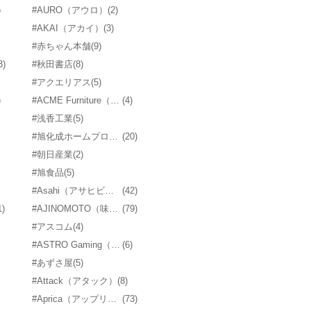
)
#AURO（アウロ）
(2)
#AKAI（アカイ）
(3)
#赤ちゃん本舗
(9)
3)
#秋田書店
(8)
#アクエリアス
(5)
)
#ACME Furniture（アクメファニチャー）
(4)
#浅香工業
(5)
#旭化成ホームプロダクツ
(20)
#朝日産業
(2)
#旭食品
(5)
#Asahi（アサヒビール）
(42)
1)
#AJINOMOTO（味の素）
(79)
#アスコム
(4)
#ASTRO Gaming（アストロ ゲーミング）
(6)
#あずさ屋
(5)
#Attack（アタック）
(8)
#Aprica（アップリカ）
(73)