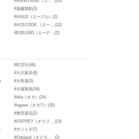
#ANGELIEBE（エンジェリーベ）
(25)
#遠藤製餡
(3)
#AIGLE（エーグル）
(2)
#ACECOOK （エースコック）
(12)
#EDELRID（エーデルリッド）
(2)
#旺文社
(48)
#大川家具
(8)
)
#大島屋
(3)
#大塚製薬
(39)
#oka（オカ）
(24)
#ogawa（オガワ）
(35)
#奥田薬品
(2)
#OSPREY（オスプレー）
(13)
)
#オットギ
(7)
#Odoland（オドランド）
(2)