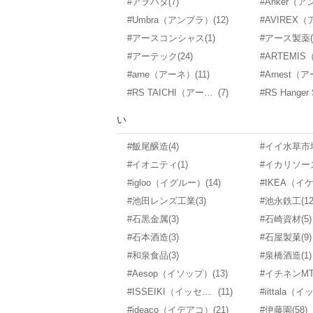
#アヲハタ
(7)
#Anker（
#Umbra（アンブラ）
(12)
#アースコンシャス
(1)
#アース製薬
#アーテック
(24)
#arne（アーネ）
(11)
#RS TAICHI（アールエスタイチ）
(7)
い
#飯尾醸造
(4)
#イイ水草市
#イオニティ
(1)
#イカリソー
#igloo（イグルー）
(14)
#IKEA（イ
#池田レンズ工業
(3)
#池永鉄工
(12
#石黒金属
(3)
#石崎資材
(5)
#石本酒造
(3)
#石屋製菓
(9)
#和泉食品
(3)
#泉橋酒造
(1)
#Aesop（イソップ）
(13)
#イチネンM
#ISSEIKI（イッセイキ）
(11)
#iittala（
#ideaco（イデアコ）
(21)
#伊藤園
(58)