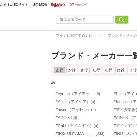
おすすめECサイト：
マイナビおすすめナビ
ブランド・メーカ
ブランド・メーカー一覧
あ行
か行
さ行
た行
な行
は行
ま行
あ
#eye up（アイアップ）
(6)
#Aixia（アイシア）
(5)
#aisen（アイセン）
(9)
#アイダ楽器
#AINEXT
(6)
#I'mD（アイムディ）
(5)
#アイメディ
#IRIS OHYAMA（アイリスオーヤマ）
(833)