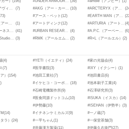
アンカー）
(195)
#UNDER ARMOUR（アンダーアーマー）
(39)
#ambie（アンビー）
(1)
#AVIREX（アヴィレックス）
(7)
#AKG（アー・カー・ゲー）
(10)
#ARC'TERYX（アークテリクス）
(2
(73)
#アース・ペット
(12)
#EARTH MAN（アースマン）
(2
#ARTEMIS（アーテミス）
(1)
#アートディンク
(12)
#ARTURIA（アートリア）
(4
#Arnest（アーネスト）
(41)
#URBAN RESEARCH（アーバンリサーチ）
(4)
#A.P.C.（アーペーセー）
(6
#RS Hanger Studio（アールエスハンガースタジオ）
(3)
#RMK（アールエムケー）
(2)
#R×L（アールエル）
(2)
場
(4)
#YETI（イエティ）
(24)
#家の光協会
(4)
ス
(7)
#医学書院
(3)
#IXY（イクシー）
(1)
ケア）
(154)
#池田工業社
(7)
#池田書店
(6)
)
#イケヒコ・コーポレーション
(18)
#池本刷子工業
(4)
#石崎電機製作所
(9)
#石澤研究所
(3)
#医食同源ドットコム
(10)
#ISUKA（イスカ）
(14)
#伊勢藤
(10)
#ISEHAN（伊勢半）
(3)
TM
(14)
#イチネンケミカルズ
(9)
#一ノ蔵
(7)
イッタラ）
(24)
#一平ちゃん
(1)
#一保堂茶舗
(3)
#井藤漢方製薬
(11)
#伊藤久右衛門
(27)