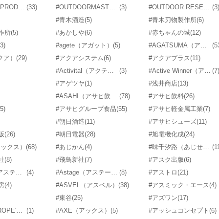
#OUTDOOR PRODUCTS（アウトドアプロダクツ）
(33)
#OUTDOORMASTER（アウトドアマスター）
(3)
#OUTDOOR RESERCH（アウトドアリサーチ）
(3
#青木酒造
(5)
#青木刃物製作所
(6)
作所
(5)
#あかしや
(6)
#赤ちゃんの城
(12)
(3)
#agete（アガット）
(5)
#AGATSUMA（アガツマ）
(5
アクア）
(29)
#アクアシステム
(6)
#アクアプラス
(11)
#Activital（アクティバイタル）
(3)
#Active Winner（アクティブウィナー）
(7
#アゲツヤ
(1)
#浅井商店
(13)
#ASAHI（アサヒ飲料）
(78)
#アサヒ飲料
(26)
(5)
#アサヒグループ食品
(55)
#アサヒ軽金属工業
(7)
#朝日酒造
(11)
#アサヒシューズ
(11)
版
(26)
#朝日電器
(28)
#旭電機化成
(24)
アシックス）
(68)
#あじかん
(4)
#味千汐路（あじせんしおじ）
(1
社
(8)
#飛鳥新社
(7)
#アスク出版
(6)
#ASTIGU（アスティーグ）
(4)
#Astage（アステージ）
(8)
#アストロ
(21)
房
(4)
#ASVEL（アスベル）
(38)
#アスミック・エース
(4)
#東谷
(25)
#アズワン
(17)
#ADAM ET ROPE'（アダムエロペ）
(1)
#AXE（アックス）
(5)
#アッシュコンセプト
(6)