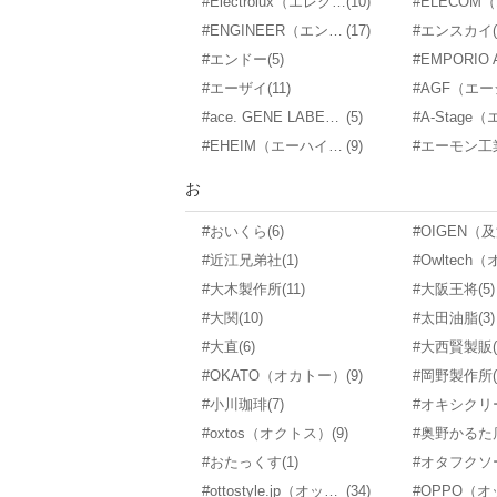
#Electrolux（エレクトロラックス）
(10)
#ENGINEER（エンジニア）
(17)
#エンスカイ
#エンドー
(5)
#エーザイ
(11)
#ace. GENE LABEL（エース ジーンレーベル）
(5)
#EHEIM（エーハイム）
(9)
#エーモン工
お
#おいくら
(6)
#OIGEN（
#近江兄弟社
(1)
#大木製作所
(11)
#大阪王将
(5)
#大関
(10)
#太田油脂
(3)
#大直
(6)
#大西賢製販
#OKATO（オカトー）
(9)
#岡野製作所
#小川珈琲
(7)
#オキシクリ
#oxtos（オクトス）
(9)
#奥野かるた
#おたっくす
(1)
#オタフクソ
#ottostyle.jp（オットスタイル）
(34)
#OPPO（