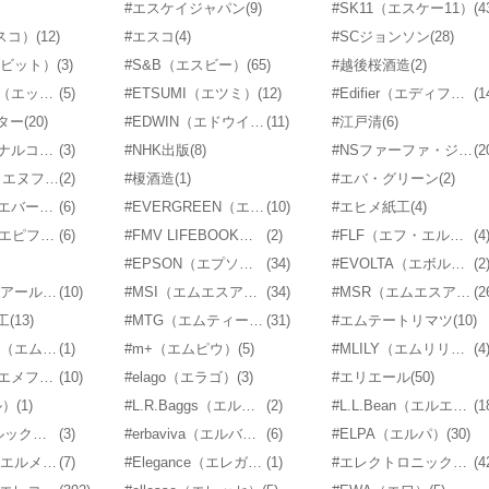
#エスケイジャパン
(9)
#SK11（エスケー11）
(4
エスコ）
(12)
#エスコ
(4)
#SCジョンソン
(28)
エスビット）
(3)
#S&B（エスビー）
(65)
#越後桜酒造
(2)
#ETTINGER（エッティンガー）
(5)
#ETSUMI（エツミ）
(12)
#Edifier（エディファイア）
(1
ター
(20)
#EDWIN（エドウイン）
(11)
#江戸清
(6)
#NECパーソナルコンピュータ
(3)
#NHK出版
(8)
#NSファーファ・ジャパン
(2
#N-FORCE（エヌフォース）
(2)
#榎酒造
(1)
#エバ・グリーン
(2)
#evercook（エバークック）
(6)
#EVERGREEN（エバーグリーン）
(10)
#エヒメ紙工
(4)
#Epiphone（エピフォン）
(6)
#FMV LIFEBOOK（エフエムブイライフブック）
(2)
#FLF（エフ・エル・エフ）
(4
#EPSON（エプソン）
(34)
#EVOLTA（エボルタ）
(2
#MRG（エムアールジー）
(10)
#MSI（エムエスアイ）
(34)
#MSR（エムエスアール）
(2
工
(13)
#MTG（エムティージー）
(31)
#エムテートリマツ
(10)
#MPOWERD（エムパワード）
(1)
#m+（エムピウ）
(5)
#MLILY（エムリリー）
(4
#aimerfeel（エメフィール）
(10)
#elago（エラゴ）
(3)
#エリエール
(50)
ル）
(1)
#L.R.Baggs（エルアールバッグス）
(2)
#L.L.Bean（エルエルビーン）
(1
#ELUX（エルックス）
(3)
#erbaviva（エルバビーバ）
(6)
#ELPA（エルパ）
(30)
#HERMES（エルメス）
(7)
#Elegance（エレガンス）
(1)
#エレクトロニック・アーツ
(4