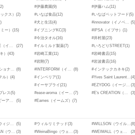
(2)
#伊藤農園
(9)
#伊藤ハム
(11)
ナックス）
(2)
#いなば食品
(12)
#いなばペットフード
(5)
)
#犬と生活
(4)
#innovator（イノベーター）
(5
フミー）
(15)
#イブニングKC
(3)
#IPSA（イプサ）
(1)
#今治タオル
(16)
#井村屋
(23)
#IL BISONTE（イルビゾンテ）
(27)
#イルミルド製薬
(7)
#いろどりSTREET
(1)
ワキ）
(43)
#岩崎工業
(11)
#岩崎書店
(15)
#岩附
(7)
#岩波書店
(16)
#インターナショナル・トレーディング
(8)
#INTERFORM（インターフォルム）
(8)
#インテックカネキ
(2)
ンテル）
(4)
#インペリア
(1)
#Yves Saint Laurent（イヴ・サンローラン）
(4
#イーサプライ
(21)
#EZYDOG（イージードッグ）
(3
プレス
(5)
#ease-aroma（イーズアロマ）
(7)
#E's CREATION（イーズクリエーション）
(3
#EPI（イーピーアイ）
(5)
#Eames（イームズ）
(7)
#Withings（ウィジングズ）
(5)
#ウィルリミテッド
(3)
#WILLSON（ウイルソン）
(8
#WINS JAPAN（ウインズジャパン）
(3)
#WeinaBingo（ウェイナビンゴ）
(3)
#WEIMALL（ウェイモール）
(2