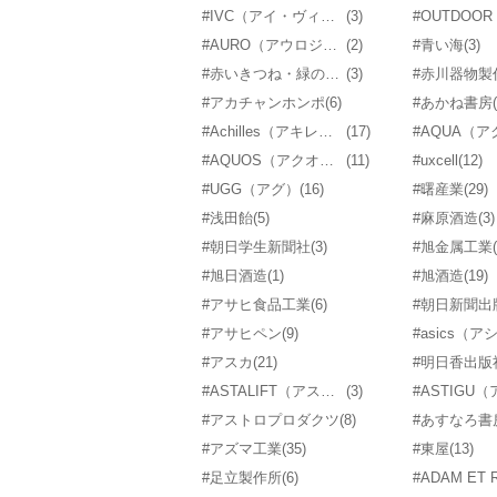
#IVC（アイ・ヴィー・シー）
(3)
#AURO（アウロジャパン）
(2)
#青い海
(3)
#赤いきつね・緑のたぬき
(3)
#赤川器物製
#アカチャンホンポ
(6)
#あかね書房
#Achilles（アキレス）
(17)
#AQUA（
#AQUOS（アクオス）
(11)
#uxcell
(12)
#UGG（アグ）
(16)
#曙産業
(29)
#浅田飴
(5)
#麻原酒造
(3)
#朝日学生新聞社
(3)
#旭金属工業
#旭日酒造
(1)
#旭酒造
(19)
#アサヒ食品工業
(6)
#朝日新聞出
#アサヒペン
(9)
#asics（
#アスカ
(21)
#明日香出版
#ASTALIFT（アスタリフト）
(3)
#アストロプロダクツ
(8)
#あすなろ書
#アズマ工業
(35)
#東屋
(13)
#足立製作所
(6)