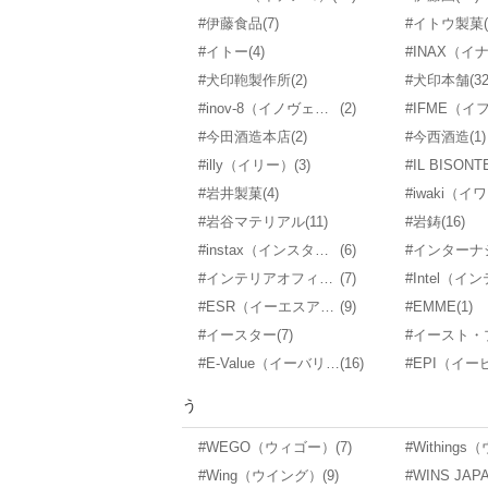
#伊藤食品
(7)
#イトウ製菓
#イトー
(4)
#INAX（イ
#犬印鞄製作所
(2)
#犬印本舗
(32
#inov-8（イノヴェイト）
(2)
#IFME（イ
#今田酒造本店
(2)
#今西酒造
(1)
#illy（イリー）
(3)
#岩井製菓
(4)
#iwaki（イ
#岩谷マテリアル
(11)
#岩鋳
(16)
#instax（インスタックス）
(6)
#インテリアオフィスワン
(7)
#Intel（イ
#ESR（イーエスアール）
(9)
#EMME
(1)
#イースター
(7)
#イースト・
#E-Value（イーバリュー）
(16)
う
#WEGO（ウィゴー）
(7)
#Wing（ウイング）
(9)