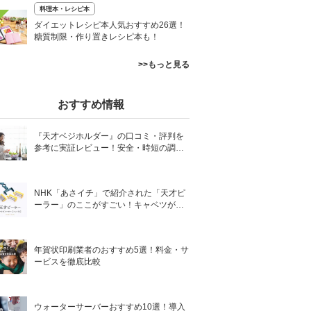
料理本・レシピ本
ダイエットレシピ本人気おすすめ26選！
糖質制限・作り置きレシピ本も！
>>もっと見る
おすすめ情報
『天才ベジホルダー』の口コミ・評判を
参考に実証レビュー！安全・時短の調理
サポートアイテム！
NHK「あさイチ」で紹介された「天才ピ
ーラー」のここがすごい！キャベツがほ
わほわ4枚刃ピーラーの魅力に迫る！
年賀状印刷業者のおすすめ5選！料金・サ
ービスを徹底比較
ウォーターサーバーおすすめ10選！導入