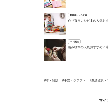
料理本・レシピ本
作り置きレシピ本の人気おす
本・雑誌
編み物本の人気おすすめ21
#本・雑誌
#手芸・クラフト
#裁縫道具・
マイ