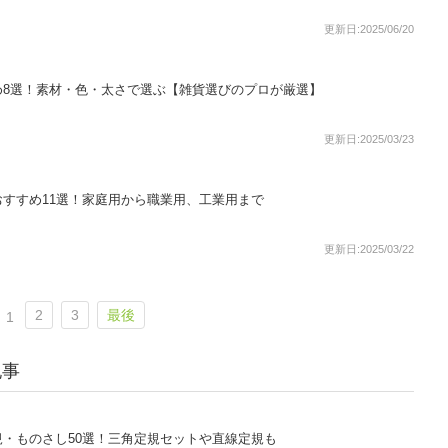
更新日:2025/06/20
め8選！素材・色・太さで選ぶ【雑貨選びのプロが厳選】
更新日:2025/03/23
すすめ11選！家庭用から職業用、工業用まで
更新日:2025/03/22
2
3
最後
1
記事
・ものさし50選！三角定規セットや直線定規も