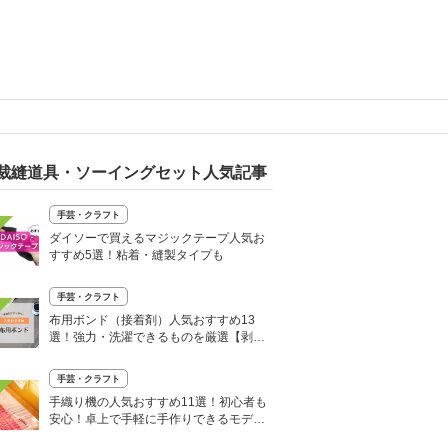
裁縫道具・ソーイングセット人気記事
手芸・クラフト
ダイソーで買えるマジックテープ人気お
すすめ5選！粘着・縫製タイプも
手芸・クラフト
布用ボンド（接着剤）人気おすすめ13
選！強力・洗濯できるものを厳選【剥が
し方や使い方も】
手芸・クラフト
手織り機の人気おすすめ11選！初心者も
安心！卓上で手軽に手作りできるモデル
も