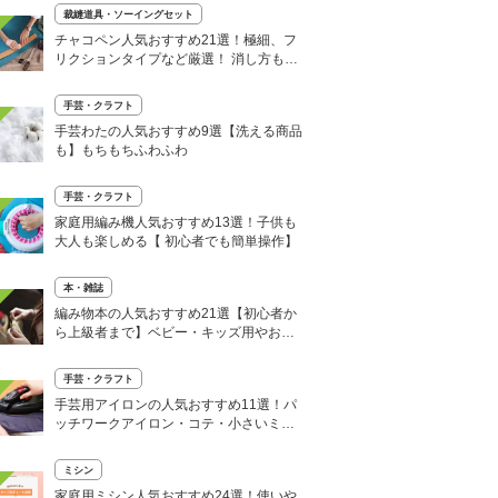
裁縫道具・ソーイングセット
チャコペン人気おすすめ21選！極細、フ
リクションタイプなど厳選！ 消し方も紹
介
手芸・クラフト
手芸わたの人気おすすめ9選【洗える商品
も】もちもちふわふわ
手芸・クラフト
家庭用編み機人気おすすめ13選！子供も
大人も楽しめる【 初心者でも簡単操作】
本・雑誌
編み物本の人気おすすめ21選【初心者か
ら上級者まで】ベビー・キッズ用やおし
ゃれな小物も
手芸・クラフト
手芸用アイロンの人気おすすめ11選！パ
ッチワークアイロン・コテ・小さいミニ
サイズも
ミシン
家庭用ミシン人気おすすめ24選！使いや