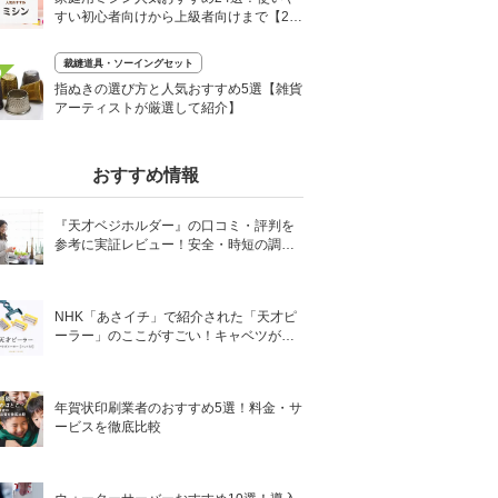
すい初心者向けから上級者向けまで【20
25年】
裁縫道具・ソーイングセット
0
指ぬきの選び方と人気おすすめ5選【雑貨
アーティストが厳選して紹介】
おすすめ情報
『天才ベジホルダー』の口コミ・評判を
参考に実証レビュー！安全・時短の調理
サポートアイテム！
NHK「あさイチ」で紹介された「天才ピ
ーラー」のここがすごい！キャベツがほ
わほわ4枚刃ピーラーの魅力に迫る！
年賀状印刷業者のおすすめ5選！料金・サ
ービスを徹底比較