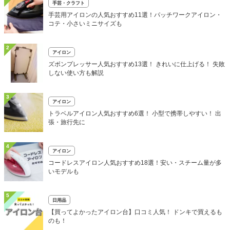
手芸・クラフト
手芸用アイロンの人気おすすめ11選！パッチワークアイロン・
コテ・小さいミニサイズも
2
アイロン
ズボンプレッサー人気おすすめ13選！ きれいに仕上げる！ 失敗
しない使い方も解説
3
アイロン
トラベルアイロン人気おすすめ6選！ 小型で携帯しやすい！ 出
張・旅行先に
4
アイロン
コードレスアイロン人気おすすめ18選！安い・スチーム量が多
いモデルも
5
日用品
【買ってよかったアイロン台】口コミ人気！ ドンキで買えるも
のも！