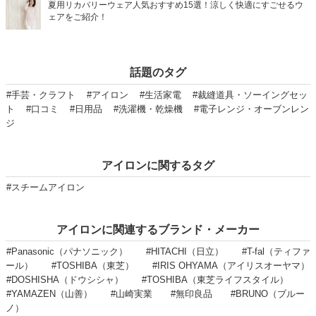
夏用リカバリーウェア人気おすすめ15選！涼しく快適にすごせるウ
ェアをご紹介！
話題のタグ
#手芸・クラフト
#アイロン
#生活家電
#裁縫道具・ソーイングセッ
ト
#口コミ
#日用品
#洗濯機・乾燥機
#電子レンジ・オーブンレン
ジ
アイロンに関するタグ
#スチームアイロン
アイロンに関連するブランド・メーカー
#Panasonic（パナソニック）
#HITACHI（日立）
#T-fal（ティファ
ール）
#TOSHIBA（東芝）
#IRIS OHYAMA（アイリスオーヤマ）
#DOSHISHA（ドウシシャ）
#TOSHIBA（東芝ライフスタイル）
#YAMAZEN（山善）
#山崎実業
#無印良品
#BRUNO（ブルー
ノ）