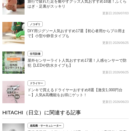
旅行で疲れた足を癒やすグッズ人気おすすめ18選！ふくら
はぎ・足裏がスッキリ
更新日:2026/07/03
ノコギリ
DIY用ジグソー人気おすすめ17選【初心者用からプロ用ま
で】小型や静音タイプも
更新日:2026/06/25
住宅設備
屋外センサーライト人気おすすめ17選！人感センサーで防
犯【LEDや防水タイプも】
更新日:2026/06/25
ドライヤー
ドンキで買えるドライヤーおすすめ8選【激安1,000円台
～】人気&高機能をお得にゲット！
更新日:2026/06/23
HITACHI（日立）に関連する記事
扇風機・サーキュレーター