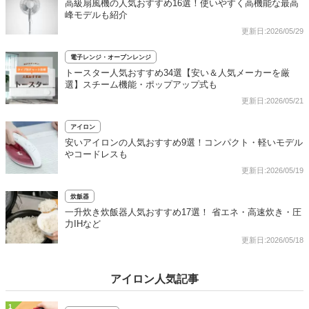
高級扇風機の人気おすすめ16選！使いやすく高機能な最高
峰モデルも紹介
更新日:2026/05/29
電子レンジ・オーブンレンジ
トースター人気おすすめ34選【安い＆人気メーカーを厳
選】スチーム機能・ポップアップ式も
更新日:2026/05/21
アイロン
安いアイロンの人気おすすめ9選！コンパクト・軽いモデル
やコードレスも
更新日:2026/05/19
炊飯器
一升炊き炊飯器人気おすすめ17選！ 省エネ・高速炊き・圧
力IHなど
更新日:2026/05/18
アイロン人気記事
1