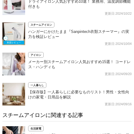
ドライアイロン人気おすすめ10選！ 業務用、温度調節機能
付きも
更新日:2024/10/22
スチームアイロン
ハンガーにかけたまま『Sanpintech衣類スチーマー』の実
力を検証レビュー
更新日:2024/10/04
アイロン
メーカー別スチームアイロン人気おすすめ15選！ コードレ
ス・ハンディも
更新日:2024/09/20
一人暮らし
【保存版】一人暮らしに必要なものリスト！男性・女性向
けの家電・日用品を解説
更新日:2024/09/16
スチームアイロンに関連する記事
生活家電