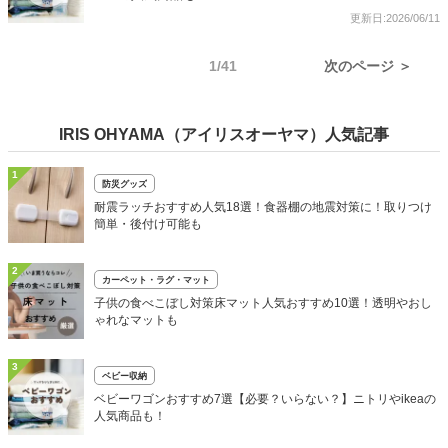
更新日:2026/06/11
1/41
次のページ ＞
IRIS OHYAMA（アイリスオーヤマ）人気記事
1
防災グッズ
耐震ラッチおすすめ人気18選！食器棚の地震対策に！取りつけ
簡単・後付け可能も
2
カーペット・ラグ・マット
子供の食べこぼし対策床マット人気おすすめ10選！透明やおし
ゃれなマットも
3
ベビー収納
ベビーワゴンおすすめ7選【必要？いらない？】ニトリやikeaの
人気商品も！