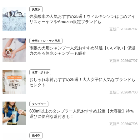
炭酸水
強炭酸水の人気おすすめ25選！ウィルキンソンはじめアイ
リスオーヤマやAmazon限定ブランドも
更新日:2026/07/07
犬用トイレ・ケア用品
市販の犬用シャンプー人気おすすめ31選【いい匂い】保湿
力のある無水シャンプーも紹介
更新日:2026/07/07
水筒・ボトル
おしゃれ水筒おすすめ28選！大人女子に人気なブランドも
セレクト
更新日:2026/07/03
タンブラー
600ml以上のタンブラー人気おすすめ12選【大容量】持ち
運びに便利な蓋付きも！
更新日:2026/07/03
保冷剤