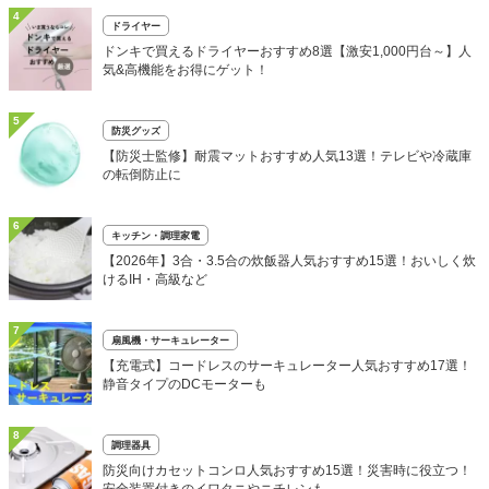
4
ドライヤー
ドンキで買えるドライヤーおすすめ8選【激安1,000円台～】人
気&高機能をお得にゲット！
5
防災グッズ
【防災士監修】耐震マットおすすめ人気13選！テレビや冷蔵庫
の転倒防止に
6
キッチン・調理家電
【2026年】3合・3.5合の炊飯器人気おすすめ15選！おいしく炊
けるIH・高級など
7
扇風機・サーキュレーター
【充電式】コードレスのサーキュレーター人気おすすめ17選！
静音タイプのDCモーターも
8
調理器具
防災向けカセットコンロ人気おすすめ15選！災害時に役立つ！