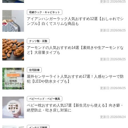
更新日:2026/06/25
収納ラック・キャビネット
アイアンハンガーラック人気おすすめ12選【おしゃれでシ
ンプル】白くてスリムな商品も
更新日:2026/06/25
ナッツ類・豆類
アーモンドの人気おすすめ14選【素焼きや生アーモンドな
ど】大容量タイプも
更新日:2026/06/25
住宅設備
屋外センサーライト人気おすすめ17選！人感センサーで防
犯【LEDや防水タイプも】
更新日:2026/06/25
ベビーベッド・ベビー寝具
ベビー枕おすすめ人気17選【新生児から使える】向き癖・
絶壁防止・吐き戻し対策に
更新日:2026/06/24
インテリア雑貨