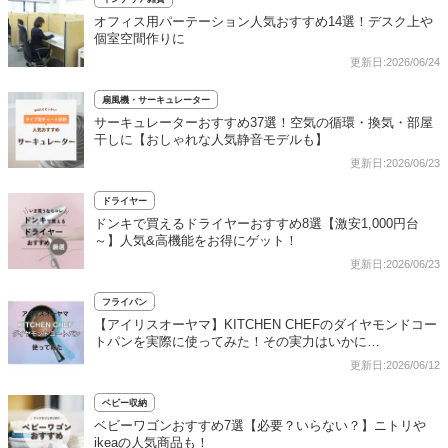
オフィス用パーテーション人気おすすめ14選！デスク上や
個室空間作りに
更新日:2026/06/24
扇風機・サーキュレーター
サーキュレーターおすすめ37選！空気の循環・換気・部屋
干しに【おしゃれな人気静音モデルも】
更新日:2026/06/23
ドライヤー
ドンキで買えるドライヤーおすすめ8選【激安1,000円台
～】人気&高機能をお得にゲット！
更新日:2026/06/23
フライパン
【アイリスオーヤマ】KITCHEN CHEFのダイヤモンドコー
トパンを実際に使ってみた！その実力はいかに…
更新日:2026/06/12
ベビー収納
ベビーワゴンおすすめ7選【必要？いらない？】ニトリや
ikeaの人気商品も！