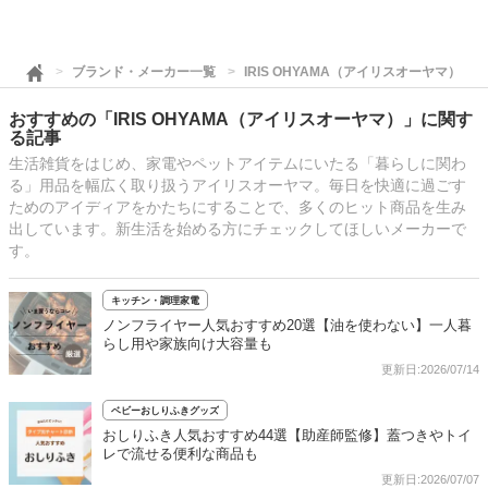
ブランド・メーカー一覧
IRIS OHYAMA（アイリスオーヤマ）
おすすめの「IRIS OHYAMA（アイリスオーヤマ）」に関す
る記事
生活雑貨をはじめ、家電やペットアイテムにいたる「暮らしに関わ
る」用品を幅広く取り扱うアイリスオーヤマ。毎日を快適に過ごす
ためのアイディアをかたちにすることで、多くのヒット商品を生み
出しています。新生活を始める方にチェックしてほしいメーカーで
す。
キッチン・調理家電
ノンフライヤー人気おすすめ20選【油を使わない】一人暮
らし用や家族向け大容量も
更新日:2026/07/14
ベビーおしりふきグッズ
おしりふき人気おすすめ44選【助産師監修】蓋つきやトイ
レで流せる便利な商品も
更新日:2026/07/07