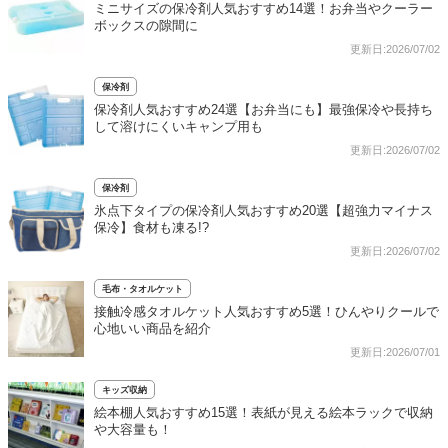
ミニサイズの保冷剤人気おすすめ14選！お弁当やクーラー
ボックスの隙間に
更新日:2026/07/02
保冷剤
保冷剤人気おすすめ24選【お弁当にも】最強保冷や長持ち
して溶けにくいキャンプ用も
更新日:2026/07/02
保冷剤
氷点下タイプの保冷剤人気おすすめ20選【超強力マイナス
保冷】食材も凍る!?
更新日:2026/07/02
毛布・タオルケット
接触冷感タオルケット人気おすすめ5選！ひんやりクールで
心地いい商品を紹介
更新日:2026/07/01
キッズ収納
絵本棚人気おすすめ15選！表紙が見える絵本ラックで収納
や大容量も！