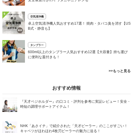
安全装置付きのイワタニやニチレンも
9
空気清浄機
卓上空気清浄機人気おすすめ17選！ 焼肉・タバコ臭を消す【US
B式・静音も】
10
タンブラー
600ml以上のタンブラー人気おすすめ12選【大容量】持ち運び
に便利な蓋付きも！
>>もっと見る
おすすめ情報
『天才ベジホルダー』の口コミ・評判を参考に実証レビュー！安全・
時短の調理サポートアイテム！
NHK「あさイチ」で紹介された「天才ピーラー」のここがすごい！
キャベツがほわほわ4枚刃ピーラーの魅力に迫る！