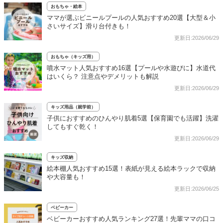
おもちゃ・絵本
ママが選ぶビニールプールの人気おすすめ20選【大型＆小
さいサイズ】滑り台付きも！
更新日:2026/06/29
おもちゃ（キッズ用）
噴水マット人気おすすめ16選【プールや水遊びに】水道代
はいくら？ 注意点やデメリットも解説
更新日:2026/06/29
キッズ用品（就学前）
子供におすすめのひんやり肌着5選【保育園でも活躍】洗濯
してもすぐ乾く！
更新日:2026/06/29
キッズ収納
絵本棚人気おすすめ15選！表紙が見える絵本ラックで収納
や大容量も！
更新日:2026/06/25
ベビーカー
ベビーカーおすすめ人気ランキング27選！先輩ママの口コ