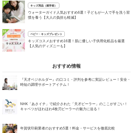
9
キッズ用品（就学前）
ウォーターガイド人気おすすめ6選！子どもが一人で手を洗う習
慣を養う【大人の負担も軽減】
10
ベビー・キッズプレゼント
キッズコスメおすすめ16選！肌に優しい子供用化粧品を厳選
【人気のディズニーも】
おすすめ情報
『天才ベジホルダー』の口コミ・評判を参考に実証レビュー！安全・
時短の調理サポートアイテム！
NHK「あさイチ」で紹介された「天才ピーラー」のここがすごい！
キャベツがほわほわ4枚刃ピーラーの魅力に迫る！
年賀状印刷業者のおすすめ5選！料金・サービスを徹底比較