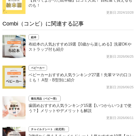
【買ってよかった絵本棚】口コミ人気！ 西松屋で買えるも
のも！
更新日:2024/10/28
Combi（コンビ）に関連する記事
絵本
布絵本の人気おすすめ19選【0歳から楽しめる】洗濯OKや
ストラップ付も紹介
更新日:2026/06/25
ベビーカー
ベビーカーおすすめ人気ランキング27選！先輩ママの口コ
ミも！ A型・B型別に紹介
更新日:2026/06/25
衛生用品（ベビー用）
歯固めおすすめ人気ランキング15選【いつからいつまで使
う？】メリットやデメリットも解説
更新日:2026/06/11
チャイルドシート（幼児用）