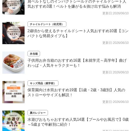
肩ベルトなしのインパクトシールドのチャイルドシート人
気おすすめ3選！ベルトを嫌がる＆抜け出す悩みも解消
更新日:2026/06/10
チャイルドシート（幼児用）
2歳頃から使えるチャイルドシート人気おすすめ10選【コン
パクトな簡易タイプも】
更新日:2026/06/10
弁当箱
子供用お弁当箱のおすすめ16選【未就学児～高学年】曲げ
わっぱ・人気キャラクターも！
更新日:2026/06/10
キッズ用品（就学前）
保育園向け水筒おすすめ19選【1歳・2歳・3歳別】人気の
ストローやサイズも解説！
更新日:2026/06/10
夏のレジャー
水遊びおもちゃおすすめ人気14選【プールやお風呂で】0歳
～5歳まで年齢別に紹介！