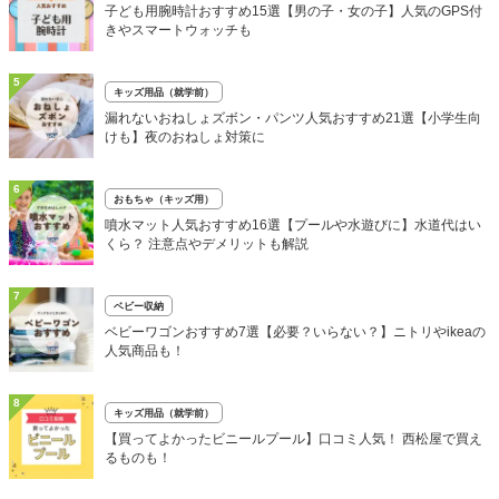
子ども用腕時計おすすめ15選【男の子・女の子】人気のGPS付
きやスマートウォッチも
5
キッズ用品（就学前）
漏れないおねしょズボン・パンツ人気おすすめ21選【小学生向
けも】夜のおねしょ対策に
6
おもちゃ（キッズ用）
噴水マット人気おすすめ16選【プールや水遊びに】水道代はい
くら？ 注意点やデメリットも解説
7
ベビー収納
ベビーワゴンおすすめ7選【必要？いらない？】ニトリやikeaの
人気商品も！
8
キッズ用品（就学前）
【買ってよかったビニールプール】口コミ人気！ 西松屋で買え
るものも！