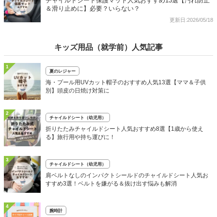
チャイルドシート保護マット人気おすすめ13選【汚れ防止
＆滑り止めに】必要？いらない？
更新日:2026/05/18
キッズ用品（就学前）人気記事
1
夏のレジャー
海・プール用UVカット帽子のおすすめ人気13選【ママ＆子供
別】頭皮の日焼け対策に
2
チャイルドシート（幼児用）
折りたたみチャイルドシート人気おすすめ8選【1歳から使え
る】旅行用や持ち運びに！
3
チャイルドシート（幼児用）
肩ベルトなしのインパクトシールドのチャイルドシート人気お
すすめ3選！ベルトを嫌がる＆抜け出す悩みも解消
4
腕時計