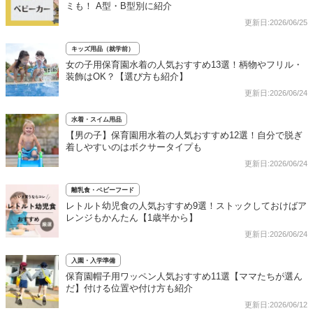
ミも！ A型・B型別に紹介
更新日:2026/06/25
キッズ用品（就学前）
女の子用保育園水着の人気おすすめ13選！柄物やフリル・
装飾はOK？【選び方も紹介】
更新日:2026/06/24
水着・スイム用品
【男の子】保育園用水着の人気おすすめ12選！自分で脱ぎ
着しやすいのはボクサータイプも
更新日:2026/06/24
離乳食・ベビーフード
レトルト幼児食の人気おすすめ9選！ストックしておけばア
レンジもかんたん【1歳半から】
更新日:2026/06/24
入園・入学準備
保育園帽子用ワッペン人気おすすめ11選【ママたちが選ん
だ】付ける位置や付け方も紹介
更新日:2026/06/12