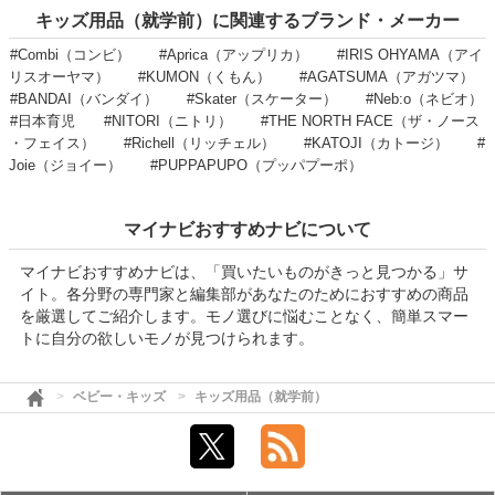
キッズ用品（就学前）に関連するブランド・メーカー
#Combi（コンビ）
#Aprica（アップリカ）
#IRIS OHYAMA（アイ
リスオーヤマ）
#KUMON（くもん）
#AGATSUMA（アガツマ）
#BANDAI（バンダイ）
#Skater（スケーター）
#Neb:o（ネビオ）
#日本育児
#NITORI（ニトリ）
#THE NORTH FACE（ザ・ノース
・フェイス）
#Richell（リッチェル）
#KATOJI（カトージ）
#
Joie（ジョイー）
#PUPPAPUPO（プッパプーポ）
マイナビおすすめナビについて
マイナビおすすめナビは、「買いたいものがきっと見つかる」サ
イト。各分野の専門家と編集部があなたのためにおすすめの商品
を厳選してご紹介します。モノ選びに悩むことなく、簡単スマー
トに自分の欲しいモノが見つけられます。
ベビー・キッズ
キッズ用品（就学前）