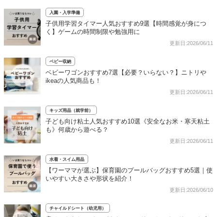
入園・入学準備
子供用学習タイマー人気おすすめ9選【時間感覚が身につ
く】ゲームの時間制限や勉強用に
更新日:2026/06/11
ベビー収納
ベビーワゴンおすすめ7選【必要？いらない？】ニトリや
ikeaの人気商品も！
更新日:2026/06/11
キッズ用品（就学前）
子ども向け粘土人気おすすめ10選《安全なお米・寒天粘土
も》何歳から遊べる？
更新日:2026/06/11
水着・スイム用品
【ワーママが選ぶ】保育園のプールバッグおすすめ5選｜使
いやすい大きさや形状を紹介！
更新日:2026/06/10
チャイルドシート（幼児用）