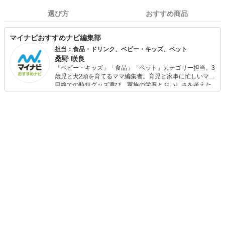
選び方
おすすめ商品
マイナビおすすめナビ編集部
担当：食品・ドリンク、ベビー・キッズ、ペット
桑野 咲良
「ベビー・キッズ」「食品」「ペット」カテゴリー担当。3
歳児と犬2頭を育てるママ編集者。育児と家事に忙しいママ
目線での時短グッズ選び、家族の栄養とおいしさを考えた
食品選び、束の間のリラックスタイムを楽しむためのスイ
ーツ選びに自信あり。鋭い目線で商品を見極め、少しでも
日々の生活が豊かになるものを紹介します。