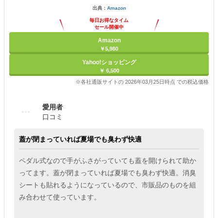
出典：
Amazon
毎日お得なタイム
セール開催中
Amazon
￥5,980
Yahoo!ショッピング
￥ 6,500
※各社通販サイトの 2026年03月25日時点 での税込価格
愛用者
口コミ
蓋が閉まっていれば夏場でも臭わず快適
ペダル式なので手がふさがっていても蓋を開けられて助か
ってます。蓋が閉まっていれば夏場でも臭わず快適。消臭
シートも貼れるようになっているので、市販品のものを組
み合わせて使っています。