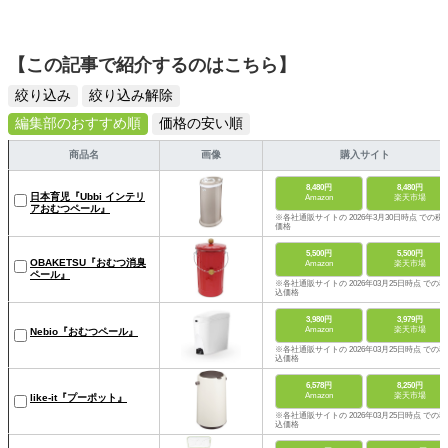
【この記事で紹介するのはこちら】
絞り込み
絞り込み解除
編集部のおすすめ順
価格の安い順
商品名
画像
購入サイト
8,480円
8,480円
日本育児『Ubbi インテリ
Amazon
楽天市場
アおむつペール』
※各社通販サイトの 2026年3月30日時点 での税
価格
5,500円
5,500円
OBAKETSU『おむつ消臭
Amazon
楽天市場
ペール』
※各社通販サイトの 2026年03月25日時点 での税
込価格
3,980円
3,979円
Amazon
楽天市場
Nebio『おむつペール』
※各社通販サイトの 2026年03月25日時点 での税
込価格
6,578円
8,250円
Amazon
楽天市場
like-it『プーポット』
※各社通販サイトの 2026年03月25日時点 での税
込価格