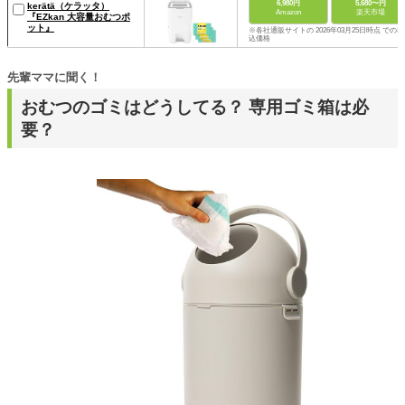
6,980円
5,680〜円
kerätä（ケラッタ）
Amazon
楽天市場
『EZkan 大容量おむつポ
ット』
※各社通販サイトの 2026年03月25日時点 での税
込価格
先輩ママに聞く！
おむつのゴミはどうしてる？ 専用ゴミ箱は必
要？