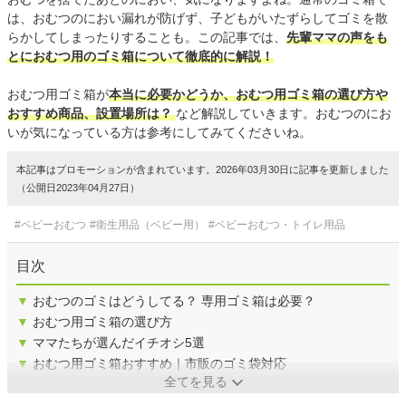
は、おむつのにおい漏れが防げず、子どもがいたずらしてゴミを散
らかしてしまったりすることも。この記事では、
先輩ママの声をも
とにおむつ用のゴミ箱について徹底的に解説！
おむつ用ゴミ箱が
本当に必要かどうか、おむつ用ゴミ箱の選び方や
おすすめ商品、設置場所は？
など解説していきます。おむつのにお
いが気になっている方は参考にしてみてくださいね。
本記事はプロモーションが含まれています。2026年03月30日に記事を更新しました
（公開日2023年04月27日）
#ベビーおむつ
#衛生用品（ベビー用）
#ベビーおむつ・トイレ用品
目次
▼
おむつのゴミはどうしてる？ 専用ゴミ箱は必要？
▼
おむつ用ゴミ箱の選び方
▼
ママたちが選んだイチオシ5選
▼
おむつ用ゴミ箱おすすめ｜市販のゴミ袋対応
全てを見る