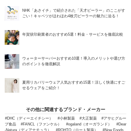
NHK「あさイチ」で紹介された「天才ピーラー」のここがす
ごい！キャベツがほわほわ4枚刃ピーラーの魅力に迫る！
年賀状印刷業者のおすすめ5選！料金・サービスを徹底比較
ウォーターサーバーおすすめ10選！導入のメリットや選び方
のポイントを徹底解説
夏用リカバリーウェア人気おすすめ15選！涼しく快適にすご
せるウェアをご紹介！
その他に関連するブランド・メーカー
#DHC（ディーエイチシー）
#小林製薬
#大正製薬
#アサヒグルー
プ食品
#FANCL（ファンケル）
#ogaland（オーガランド）
#Dear
-Natura（ディアナチュラ）
#ROHTO（ロート製薬）
#Now Foods