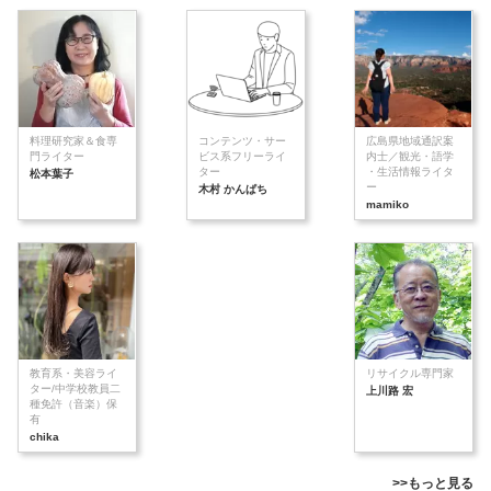
料理研究家＆食専
コンテンツ・サー
広島県地域通訳案
門ライター
ビス系フリーライ
内士／観光・語学
ター
・生活情報ライタ
松本葉子
ー
木村 かんぱち
mamiko
教育系・美容ライ
リサイクル専門家
ター/中学校教員二
上川路 宏
種免許（音楽）保
有
chika
>>もっと見る