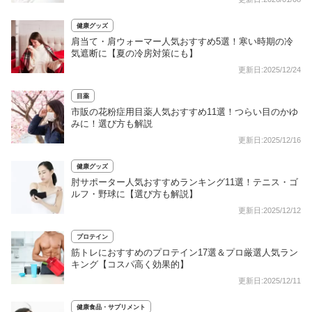
健康グッズ
肩当て・肩ウォーマー人気おすすめ5選！寒い時期の冷
気遮断に【夏の冷房対策にも】
更新日:2025/12/24
目薬
市販の花粉症用目薬人気おすすめ11選！つらい目のかゆ
みに！選び方も解説
更新日:2025/12/16
健康グッズ
肘サポーター人気おすすめランキング11選！テニス・ゴ
ルフ・野球に【選び方も解説】
更新日:2025/12/12
プロテイン
筋トレにおすすめのプロテイン17選＆プロ厳選人気ラン
キング【コスパ高く効果的】
更新日:2025/12/11
健康食品・サプリメント