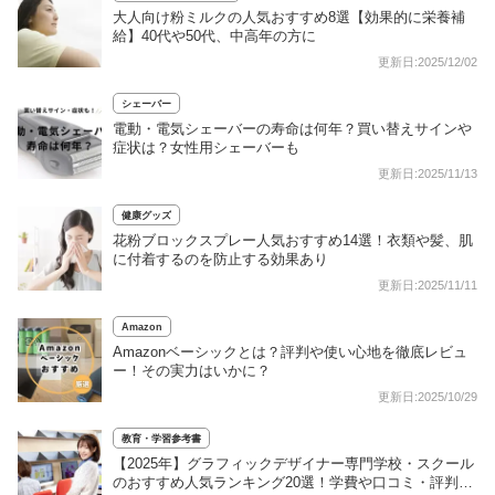
大人向け粉ミルクの人気おすすめ8選【効果的に栄養補
給】40代や50代、中高年の方に
更新日:2025/12/02
シェーバー
電動・電気シェーバーの寿命は何年？買い替えサインや
症状は？女性用シェーバーも
更新日:2025/11/13
健康グッズ
花粉ブロックスプレー人気おすすめ14選！衣類や髪、肌
に付着するのを防止する効果あり
更新日:2025/11/11
Amazon
Amazonベーシックとは？評判や使い心地を徹底レビュ
ー！その実力はいかに？
更新日:2025/10/29
教育・学習参考書
【2025年】グラフィックデザイナー専門学校・スクール
のおすすめ人気ランキング20選！学費や口コミ・評判も