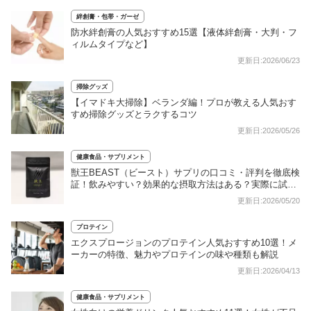
絆創膏・包帯・ガーゼ
防水絆創膏の人気おすすめ15選【液体絆創膏・大判・フ
ィルムタイプなど】
更新日:2026/06/23
掃除グッズ
【イマドキ大掃除】ベランダ編！プロが教える人気おす
すめ掃除グッズとラクするコツ
更新日:2026/05/26
健康食品・サプリメント
獣王BEAST（ビースト）サプリの口コミ・評判を徹底検
証！飲みやすい？効果的な摂取方法はある？実際に試飲
してレビュー
更新日:2026/05/20
プロテイン
エクスプロージョンのプロテイン人気おすすめ10選！メ
ーカーの特徴、魅力やプロテインの味や種類も解説
更新日:2026/04/13
健康食品・サプリメント