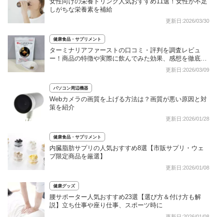
女性向けの栄養ドリンク人気おすすめ11選！女性が不足
しがちな栄養素を補給
更新日:2026/03/30
健康食品・サプリメント
ターミナリアファーストの口コミ・評判を調査レビュ
ー！商品の特徴や実際に飲んでみた効果、感想を徹底調
査！
更新日:2026/03/09
パソコン周辺機器
Webカメラの画質を上げる方法は？画質が悪い原因と対
策を紹介
更新日:2026/01/28
健康食品・サプリメント
内臓脂肪サプリの人気おすすめ8選【市販サプリ・ウェ
ブ限定商品を厳選】
更新日:2026/01/08
健康グッズ
腰サポーター人気おすすめ23選【選び方＆付け方も解
説】立ち仕事や座り仕事、スポーツ時に
更新日:2026/01/08