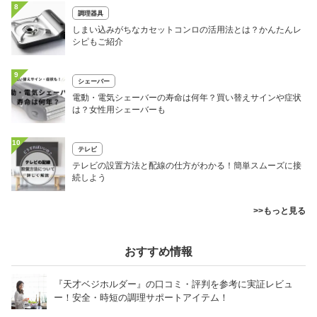
8
調理器具
しまい込みがちなカセットコンロの活用法とは？かんたんレ
シピもご紹介
9
シェーバー
電動・電気シェーバーの寿命は何年？買い替えサインや症状
は？女性用シェーバーも
10
テレビ
テレビの設置方法と配線の仕方がわかる！簡単スムーズに接
続しよう
>>もっと見る
おすすめ情報
『天才ベジホルダー』の口コミ・評判を参考に実証レビュ
ー！安全・時短の調理サポートアイテム！