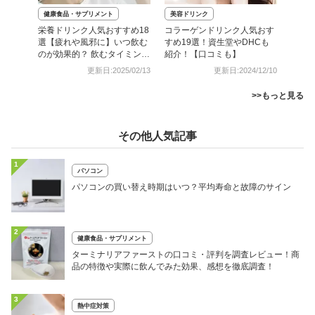
健康食品・サプリメント
美容ドリンク
栄養ドリンク人気おすすめ18
コラーゲンドリンク人気おす
選【疲れや風邪に】いつ飲む
すめ19選！資生堂やDHCも
のが効果的？ 飲むタイミング
紹介！【口コミも】
も紹介
更新日:2025/02/13
更新日:2024/12/10
>>もっと見る
その他人気記事
1
パソコン
パソコンの買い替え時期はいつ？平均寿命と故障のサイン
2
健康食品・サプリメント
ターミナリアファーストの口コミ・評判を調査レビュー！商
品の特徴や実際に飲んでみた効果、感想を徹底調査！
3
熱中症対策