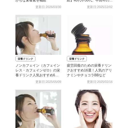
がちな栄養素を補給
給】40代や50代、中高年の方
に
更新日:2026/03/30
更新日:2025/12/02
栄養ドリンク
栄養ドリンク
ノンカフェイン（カフェイン
疲労回復のための栄養ドリン
レス・カフェインゼロ）の栄
クおすすめ16選！人気のアリ
養ドリンク人気おすすめ6
ナミンやチョコラBBなど
選！就寝前の栄養補給に
更新日:2025/05/09
更新日:2025/02/16