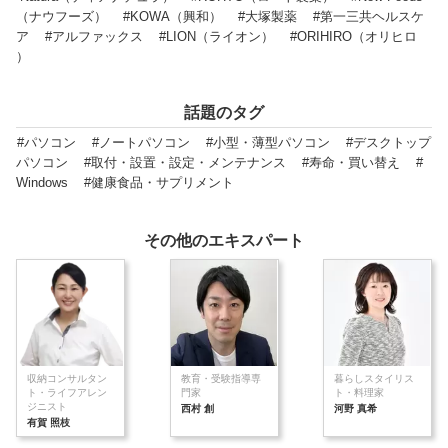
（ナウフーズ）
#KOWA（興和）
#大塚製薬
#第一三共ヘルスケ
ア
#アルファックス
#LION（ライオン）
#ORIHIRO（オリヒロ
）
話題のタグ
#パソコン
#ノートパソコン
#小型・薄型パソコン
#デスクトップ
パソコン
#取付・設置・設定・メンテナンス
#寿命・買い替え
#
Windows
#健康食品・サプリメント
その他のエキスパート
収納コンサルタン
教育・受験指導専
暮らしスタイリス
ト・ライフアレン
門家
ト・料理家
ジニスト
西村 創
河野 真希
有賀 照枝