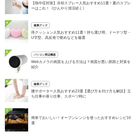
【熱中症対策】冷却スプレー人気おすすめ11選！夏のスプレ
ーはこれ！《ひんやり清涼続く》
4
健康グッズ
痔クッション人気おすすめ11選！持ち運び用、ドーナツ型・
U字型、高反発で硬めなどを厳選
5
パソコン周辺機器
Webカメラの画質を上げる方法は？画質が悪い原因と対策を
紹介
6
健康グッズ
腰サポーター人気おすすめ23選【選び方＆付け方も解説】立
ち仕事や座り仕事、スポーツ時に
7
簡単でおいしい！オーブンレンジを使ったおすすめレシピ10
選