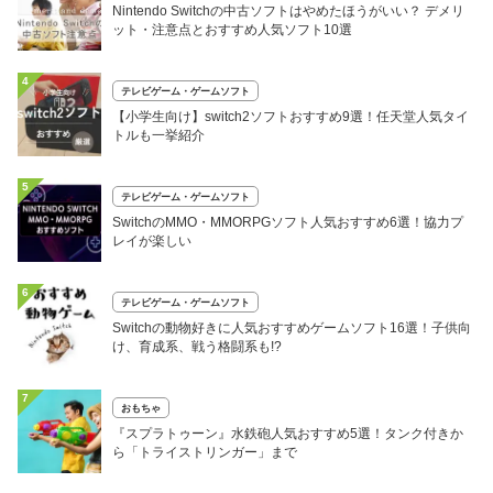
Nintendo Switchの中古ソフトはやめたほうがいい？ デメリ
ット・注意点とおすすめ人気ソフト10選
4
テレビゲーム・ゲームソフト
【小学生向け】switch2ソフトおすすめ9選！任天堂人気タイ
トルも一挙紹介
5
テレビゲーム・ゲームソフト
SwitchのMMO・MMORPGソフト人気おすすめ6選！協力プ
レイが楽しい
6
テレビゲーム・ゲームソフト
Switchの動物好きに人気おすすめゲームソフト16選！子供向
け、育成系、戦う格闘系も!?
7
おもちゃ
『スプラトゥーン』水鉄砲人気おすすめ5選！タンク付きか
ら「トライストリンガー」まで