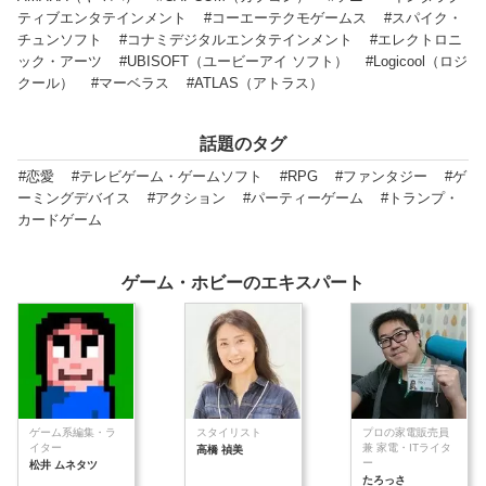
ティブエンタテインメント
#コーエーテクモゲームス
#スパイク・
チュンソフト
#コナミデジタルエンタテインメント
#エレクトロニ
ック・アーツ
#UBISOFT（ユービーアイ ソフト）
#Logicool（ロジ
クール）
#マーベラス
#ATLAS（アトラス）
話題のタグ
#恋愛
#テレビゲーム・ゲームソフト
#RPG
#ファンタジー
#ゲ
ーミングデバイス
#アクション
#パーティーゲーム
#トランプ・
カードゲーム
ゲーム・ホビーのエキスパート
ゲーム系編集・ラ
スタイリスト
プロの家電販売員
イター
兼 家電・ITライタ
高橋 禎美
ー
松井 ムネタツ
たろっさ