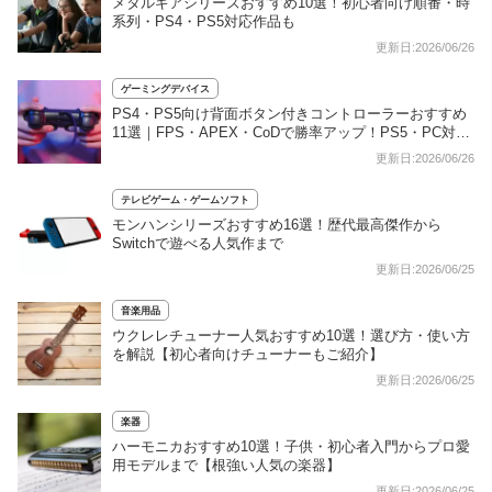
メタルギアシリーズおすすめ10選！初心者向け順番・時
系列・PS4・PS5対応作品も
更新日:2026/06/26
ゲーミングデバイス
PS4・PS5向け背面ボタン付きコントローラーおすすめ
11選｜FPS・APEX・CoDで勝率アップ！PS5・PC対応
も
更新日:2026/06/26
テレビゲーム・ゲームソフト
モンハンシリーズおすすめ16選！歴代最高傑作から
Switchで遊べる人気作まで
更新日:2026/06/25
音楽用品
ウクレレチューナー人気おすすめ10選！選び方・使い方
を解説【初心者向けチューナーもご紹介】
更新日:2026/06/25
楽器
ハーモニカおすすめ10選！子供・初心者入門からプロ愛
用モデルまで【根強い人気の楽器】
更新日:2026/06/25