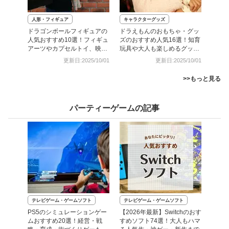
人形・フィギュア
キャラクターグッズ
ドラゴンボールフィギュアの
ドラえもんのおもちゃ・グッ
人気おすすめ10選！フィギュ
ズのおすすめ人気16選！知育
アーツやカプセルトイ、映画
玩具や大人も楽しめるグッズ
最新作の商品まで
をご紹介
更新日:2025/10/01
更新日:2025/10/01
>>もっと見る
パーティーゲームの記事
テレビゲーム・ゲームソフト
テレビゲーム・ゲームソフト
PS5のシミュレーションゲー
【2026年最新】Switchのおす
ムおすすめ20選！経営・戦
すめソフト74選！大人もハマ