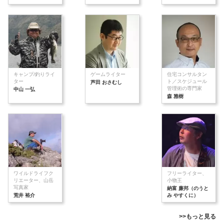
キャンプ/釣りライ
ゲームライター
住宅コンサルタン
ター
ト／スケジュール
芦田 おさむし
管理術の専門家
中山 一弘
森 雅樹
ワイルドライフク
フリーライター、
リエーター、山岳
小物王
写真家
納富 廉邦（のうと
荒井 裕介
み やすくに）
>>もっと見る