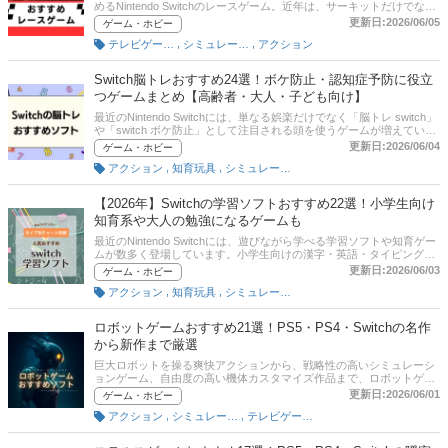
めるNintendo Switchのレースゲーム。近年は、サーキットだけでな
対応ゲームを知りたい」「Switch2でVR対応ソフトは増えるの？」と
く、オープンワールドを自由に走行できる車ゲームや、リアルなラリ
更新日:2026/06/05
ゲーム・ホビー
気になっている方も、ぜひ参考にしてください。
ー・峠系レース、バイクゲームなどジャンルも充実しています。ま
,
,
テレビゲーム・ゲームソフト
シミュレーション
アクション
た、別売りのハンドルコントローラー（ハンコン）に対応した作品な
ら、実際に車を運転しているような没入感でプレイできるのも魅力。
車体のカスタムやオンライン対戦、協力プレイを楽しめるタイトルも
Switch脳トレおすすめ24選！ボケ防止・認知症予防に役立
人気です。この記事では、Nintendo Switchで遊べるおすすめレースゲ
つゲームまとめ【高齢者・大人・子ども向け】
ームをジャンル別に紹介。リアル寄りの車ゲームを探している方か
ら、家族や友人と盛り上がれる定番レースゲームを探している方ま
最近のNintendo Switchには、単なる娯楽だけでなく「脳トレ switch」
で、幅広く楽しめる作品を厳選しています。記事後半には、通販サイ
や「switch ボケ防止」として注目される頭を使うゲームが増えていま
トの売れ筋ランキングもありますので、口コミなどあわせて参考にし
す。特に「switch 脳トレ おすすめ」「switch 脳トレ ランキング」
更新日:2026/06/04
ゲーム・ホビー
てみてください。
「認知症予防 ゲーム スイッチ」といった検索が増えており、大人や
,
,
アクション
知育玩具
シミュレーション
高齢者の脳活性化目的で利用する人も増加しています。また、子ども
向けの知育ゲームとしても活用でき、「switch 脳トレ系」「スイッチ
ソフト 脳トレ」など幅広い層に需要があります。本記事では、Switch
【2026年】Switchの学習ソフトおすすめ22選！小学生向け
脳トレゲームをランキング形式で厳選し、ボケ防止や認知症予防にも
知育系や大人の勉強になるゲームも
役立つおすすめソフトをわかりやすく紹介します。記事後半には、比
較一覧表、通販サイトの売れ筋人気ランキングもあるので、口コミや
最近のNintendo Switchには、遊びながら学べる学習ソフトや知育ゲー
評判もチェックしてみてください。
ムが数多く登場しています。小学生向けの漢字・英語・タイピング・
プログラミング学習ソフトはもちろん、大人向けの脳トレや思考力を
更新日:2026/06/03
ゲーム・ホビー
鍛えるゲームまでジャンルも豊富です。特に「switch学習ソフト 小学
,
,
アクション
知育玩具
シミュレーション
生」「switch 勉強になるゲーム」「switch 知育 小学生」などの検索需
要が伸びており、家庭学習の入口としてSwitchを活用する家庭も増え
ています。この記事では、小学生向け知育ソフトから大人向けの勉強
ロボットゲームおすすめ21選！PS5・PS4・Switchの名作
系ゲームまで、Nintendo Switchで遊びながら学べるおすすめタイトル
から新作まで厳選
を厳選して紹介。失敗しない選び方も解説しているので、「switch 学
習 ソフト おすすめ」を探している方はぜひ参考にしてください。記
巨大ロボットを操る爽快アクションから、戦略性の高いシミュレーシ
事後半には、比較一覧表、通販サイトの売れ筋人気ランキングもある
ョンゲーム、自由度の高い機体カスタマイズ作品まで、ロボットゲー
ので、口コミや評判もチェックしてみてください。
ムにはさまざまな魅力があります。近年は『ARMORED CORE VI
更新日:2026/06/01
ゲーム・ホビー
FIRES OF RUBICON』や『ガンダムブレイカー4』など話題作も登場
,
,
アクション
シミュレーション
テレビゲーム・ゲームソフト
し、PS5・PS4・Nintendo Switchで遊べるロボットゲームの選択肢は
さらに豊富になりました。この記事では、ロボットゲームの選び方を
解説するとともに、アクション・シミュレーション・カスタマイズ系