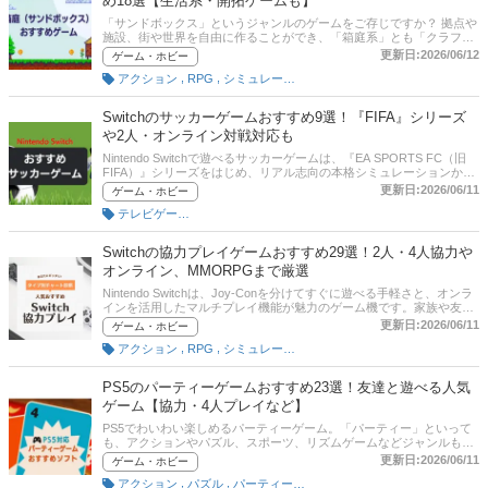
め18選【生活系・開拓ゲームも】
め作品を厳選して紹介。ローグライクとはどんなジャンルなのか、ロ
ーグライトとの違い、初心者向けの選び方までわかりやすく解説しま
「サンドボックス」というジャンルのゲームをご存じですか？ 拠点や
す。記事後半では、通販サイトの人気ランキングや口コミ評価も掲載
施設、街や世界を自由に作ることができ、「箱庭系」とも「クラフト
しているので、購入前の比較にもぜひ役立ててください。
系」とも言われています。コツコツと時間をかけてプレイしたい人に
更新日:2026/06/12
ゲーム・ホビー
適しています。代表的な作品にマイクロソフトの「マインクラフト」
,
,
アクション
RPG
シミュレーション
がありますが、それ以外にもハマるゲームがいろいろあります。この
記事では、Nintendo Switch用サンドボックスソフト、箱庭ゲームの選
び方とおすすめ商品をご紹介。オンラインや複数人でできる面白い箱
Switchのサッカーゲームおすすめ9選！『FIFA』シリーズ
庭ゲームもピックアップしています。記事後半には、比較一覧表、通
や2人・オンライン対戦対応も
販サイトの売れ筋人気ランキングもあるので、口コミや評判もチェッ
クしてみてください。
Nintendo Switchで遊べるサッカーゲームは、『EA SPORTS FC（旧
FIFA）』シリーズをはじめ、リアル志向の本格シミュレーションか
ら、家族や友達と盛り上がれるパーティー系まで幅広く展開されてい
更新日:2026/06/11
ゲーム・ホビー
ます。とくに最近は、「Switchで遊べるおすすめサッカーゲームが知
テレビゲーム・ゲームソフト
りたい」「FIFAシリーズはSwitch版でも楽しめる？」「1人でもオン
ラインでも面白い作品を探したい」といったニーズが増えています。
また、Nintendo Switch 2の登場が近づくなか、今後もサッカーゲーム
Switchの協力プレイゲームおすすめ29選！2人・4人協力や
市場はさらに注目されるジャンルのひとつです。本記事では、Switch
オンライン、MMORPGまで厳選
の人気サッカーゲームを本格派・初心者向け・パーティー向けなどジ
ャンル別にわかりやすく紹介。『FIFA』シリーズから最新の『EA
Nintendo Switchは、Joy-Conを分けてすぐに遊べる手軽さと、オンラ
SPORTS FC』まで、違いや選び方も詳しく解説します。記事後半で
インを活用したマルチプレイ機能が魅力のゲーム機です。家族や友達
は、通販サイトの人気ランキングや、今でも評価の高い名作シリーズ
と同じ画面で遊べるローカル協力プレイはもちろん、離れた場所にい
更新日:2026/06/11
ゲーム・ホビー
も紹介しているので、ぜひ最後までチェックしてみてください。
る仲間とオンラインで冒険や対戦を楽しめる作品も数多く登場してい
,
,
アクション
RPG
シミュレーション
ます。近年は2人協力プレイだけでなく、4人協力プレイ、最大8人以
上のオンラインマルチプレイ、MMORPGやサバイバルクラフトなど
ジャンルも多様化しています。本記事では、Switchで遊べる協力プレ
PS5のパーティーゲームおすすめ23選！友達と遊べる人気
イ対応ソフトの選び方を解説するとともに、編集部が厳選したおすす
ゲーム【協力・4人プレイなど】
め作品をご紹介。初心者向けからやり込み派向けまで、幅広いタイト
ルを掲載しているので、自分にぴったりの一本を見つけてください。
PS5でわいわい楽しめるパーティーゲーム。「パーティー」といって
記事後半には、比較一覧表、通販サイトの売れ筋人気ランキングもあ
も、アクションやパズル、スポーツ、リズムゲームなどジャンルも
るので、口コミや評判もチェックしてみてください。
様々です。共通しているのはとにかく大人数でわいわい楽しめるこ
更新日:2026/06/11
ゲーム・ホビー
と。ここでは、PS5で遊べるパーティーゲームの選び方とおすすめの
,
,
アクション
パズル
パーティーゲーム
名作・新作ソフトを厳選してご紹介します。