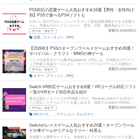
PS5対応の恋愛ゲーム人気おすすめ16選【男性・女性向け
別】PS5で遊べるPS4ソフトも
かわいい女の子やかっこいいイケメンと疑似恋愛体験ができる恋愛ゲ
ーム。学園ものからファンタジー、歴史、日常、糖度高めなどジャン
ルのバリエーションも様々。それだけに、いざソフトを選ぼうにもい
更新日:2026/06/11
ゲーム・ホビー
まいちジャンルの違いがわかりませんよね。そこで、ここでは恋愛ゲ
,
,
恋愛
ファンタジー
RPG
ームのジャンルの違いや選び方のポイントやおすすめ商品を男性向
け・女性向けあわせてご紹介していきます。また、PS5用だけでなく
PS5でも遊べるPS4用ソフトもあわせて厳選。そのほか恋愛ゲームに
【2026年】PS5のオープンワールドゲームおすすめ30選！
関するアンケート結果も公開していますので、ぜひ参考にしてみてく
サバイバル・クラフト・MMOの神ゲーも
ださい。
ソニーの次世代ゲーム機 PlayStation5（PS5）は、圧倒的なグラフィ
ック性能と高速ロードにより、オープンワールドゲームとの相性が非
常に高いゲーム機です。広大な世界を自由に探索できる王道RPGはも
更新日:2026/06/09
ゲーム・ホビー
ちろん、拠点づくりを楽しめるクラフト系サバイバルゲーム、オンラ
,
,
ホラー
アクション
RPG
インで長く遊べるMMOまで、PS5ではさまざまなジャンルの人気タイ
トルが展開されています。一方で、「PS5のオープンワールドゲーム
が多すぎて選べない」「自由度が高い神ゲーを知りたい」「サバイバ
Switch VR対応ゲームおすすめ8選！VRゴーグル対応ソフト
ルや開拓を楽しめる作品を探している」という方も多いのではないで
一覧やVRモード対応作品を紹介
しょうか。本記事では、PS5でおすすめのオープンワールドゲームを
厳選して紹介。初心者向けの定番作品から、長時間遊べる探索ゲー
最近話題のメタバースやVR体験ですが、Nintendo SwitchでもVRモー
ム、クラフト・建築要素が楽しいサバイバル作品、オンライン対応タ
ドに対応したゲームソフトを楽しめます。現状ではSwitch VR対応ソ
イトルまで幅広く解説します。比較一覧表、通販サイトの売れ筋人気
フトの数はまだ多くありませんが、『ゼルダの伝説 ブレス オブ ザ ワ
更新日:2026/06/07
ゲーム・ホビー
ランキングもあります。口コミや評判、チャート図に基づいたタイプ
イルド』や『スーパーマリオ オデッセイ』など、人気タイトルをVR
別診断も試しつつ記事後半では、ジャンル別の選び方やオンライン・
,
,
VRゴーグル・VRヘッドセット
アクション
テレビゲーム・ゲームソフト
視点で楽しめる作品も登場しています。また、Switch VRゴーグル対
オフラインの違いも紹介しているので、自分にぴったりの一本を見つ
応ソフト一覧を探しているユーザーも増えており、手軽に没入感を味
ける参考にしてください。
わえるゲームジャンルとして注目されています。この記事では、
Switchのレースゲーム人気おすすめ24選！オープンワール
Nintendo Switch VR対応ゲームのおすすめ作品を厳選してご紹介。
ドの車ゲームやリアルなラリー・峠系も
Switch VRゴーグルの選び方やVR対応ゲームを選ぶ際のポイント、非
純正VRゴーグルを使う方法までわかりやすく解説します。これから
大画面でも携帯モードでも、本格的なドライブや白熱のレースを楽し
Switch VRゲームを始めたい初心者の方はもちろん、「今遊ぶべきVR