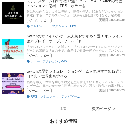
ステルスゲームおすすめ17選！PS5・PS4・Switchの隠密
のおすすめ作品を厳選して紹介します。ガンダムシリーズが好きな方
アクション・忍者・FPS・ホラーも
はもちろん、ロボットアニメファンやメカ好きにもぴったりのタイト
ルが見つかるはずです。記事後半には、スマホでも遊べるアプリ、通
敵に見つからないように行動し、暗殺や潜入、脱出などのミッション
販サイトの口コミや評判、最新人気ランキングやスペック比較表もあ
を遂行する「ステルスゲーム」。派手な戦闘だけではなく、敵の視線
りますので、ぜひチェックしてみてください。
や巡回ルートを読みながら進む戦略性の高さが魅力です。近年はオー
更新日:2026/05/30
ゲーム・ホビー
プンワールド型の自由度が高い作品や、忍者アクション、ホラー、
,
,
テレビゲーム・ゲームソフト
アクション
FPS
FPS要素を取り入れた作品も増えています。この記事ではPS5・
PS4・Nintendo Switchで遊べる人気ステルスゲームを厳選して紹介。
初心者向けの遊びやすい作品から、歯ごたえ抜群の高難度タイトルま
Switchのサバイバルゲーム人気おすすめ21選！オンライン
で幅広く掲載しています。記事後半には、通販サイトの売れ筋ランキ
協力プレイ、オープンワールドも
ングもありますので、口コミなどあわせて参考にしてみてください。
「サバイバルゲーム」と聞くと、『バイオハザード』のようなゾンビ
だらけの過酷な世界の中で、命懸けの冒険を経て生き抜いていくゲー
ムを想像する人も多いでしょう。しかし、サバイバルゲームと一口に
更新日:2026/05/29
ゲーム・ホビー
言っても、「オープンワールド」「ホラー」「アクション」「シミュ
,
,
ホラー
アクション
RPG
レーション」など様々なジャンルが存在します。そこでこの記事で
は、オンライン協力プレイ対応ソフトやオープンワールド、ゾンビも
のなど、Nintendo Switchのサバイバルゲームソフトの選び方とおすす
Switchの歴史シミュレーションゲーム人気おすすめ12選！
めのポイントをご紹介します。記事後半には、通販サイトの売れ筋ラ
日本史・世界史も学べる
ンキングもありますので、口コミとあわせて参考にしてみてくださ
い。
戦略を考え、戦争を通じて歴史を塗り替えていく歴史シミュレーショ
ンゲーム。日本の歴史から世界の歴史など、過去・現代・未来と時代
を超えて歴史を追体験することもできます。ここでは、Nintendo
更新日:2026/05/29
ゲーム・ホビー
Switchの歴史シミュレーションゲームの選び方とおすすめタイトルを
,
,
RPG
シミュレーション
テレビゲーム・ゲームソフト
ご紹介します。記事後半には、比較一覧表や通販サイトの最新人気ラ
ンキングもありますので、売れ筋や口コミとあわせてチェックしてみ
てください。
1/3
次のページ ＞
おすすめ情報