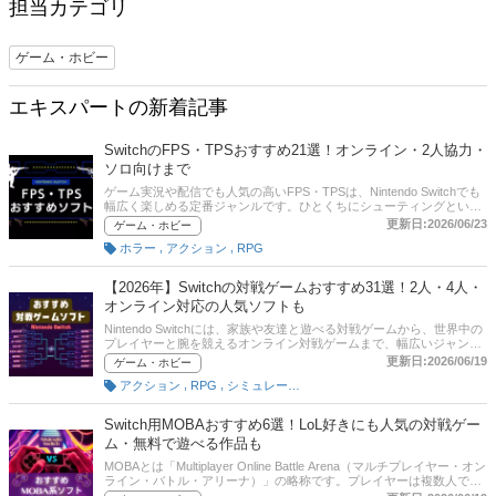
担当カテゴリ
ゲーム・ホビー
エキスパートの新着記事
SwitchのFPS・TPSおすすめ21選！オンライン・2人協力・
ソロ向けまで
ゲーム実況や配信でも人気の高いFPS・TPSは、Nintendo Switchでも
幅広く楽しめる定番ジャンルです。ひとくちにシューティングといっ
ても、スピード感のある対戦型、仲間と連携するオンライン協力プレ
更新日:2026/06/23
ゲーム・ホビー
イ、ストーリーを追いながらじっくり遊べる作品まで内容はさまざ
,
,
ホラー
アクション
RPG
ま。1人で集中して遊びたい方にも、友人や家族と盛り上がりたい方
にも合うソフトがそろっています。この記事では、Switchで遊べる
FPS・TPSソフトの選び方とあわせて、おすすめタイトルをジャンル
【2026年】Switchの対戦ゲームおすすめ31選！2人・4人・
別に紹介します。オンライン対応の有無、協力プレイのしやすさ、初
オンライン対応の人気ソフトも
心者でも遊びやすいかどうかにも触れているので、SwitchでFPSゲー
ムを探している方や、TPSのおすすめ作品を比較したい方にも参考に
Nintendo Switchには、家族や友達と遊べる対戦ゲームから、世界中の
なる内容です。記事後半では比較しやすい一覧表や、オンラインプレ
プレイヤーと腕を競えるオンライン対戦ゲームまで、幅広いジャンル
イを始める際の確認ポイントもまとめています。気になるタイトルが
の人気作が揃っています。2人でじっくり勝負したい方はもちろん、4
更新日:2026/06/19
ゲーム・ホビー
ある方は、プレイ人数や視点の違いもチェックしながら、自分に合う
人以上で盛り上がりたい方や、オフラインでワイワイ遊びたい方にも
1本を見つけてみてください。
,
,
アクション
RPG
シミュレーション
最適なタイトルが豊富です。この記事では、Nintendo Switchで遊べる
おすすめの対戦ゲームをジャンル別に紹介。オンライン・オフライン
対応状況やプレイ人数も比較しながら、自分に合った1本を見つけま
Switch用MOBAおすすめ6選！LoL好きにも人気の対戦ゲー
しょう。記事後半には、比較一覧表、通販サイトの売れ筋人気ランキ
ム・無料で遊べる作品も
ングもあるので、口コミや評判もチェックしてみてください。
MOBAとは「Multiplayer Online Battle Arena（マルチプレイヤー・オン
ライン・バトル・アリーナ）」の略称です。プレイヤーは複数人でチ
ームを組み、敵チームの拠点破壊を目指して戦います。単純なアクシ