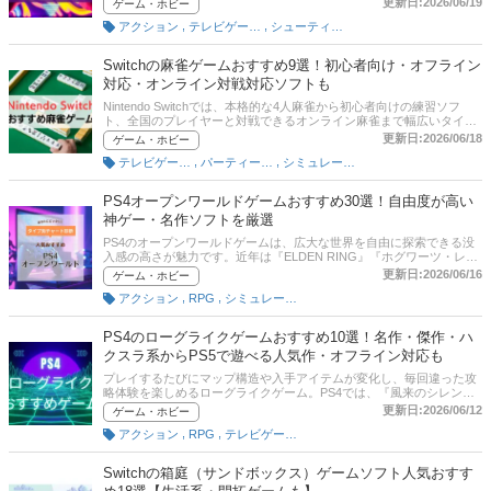
更新日:2026/06/19
ゲーム・ホビー
ョンゲームとは異なり、仲間との連携や戦略が勝敗を大きく左右する
,
,
アクション
テレビゲーム・ゲームソフト
シューティング
のが特徴です。PCでは『League of Legends（LoL）』や『Dota 2』が
代表的なタイトルとして知られており、世界的なeスポーツ大会も開
催されています。Nintendo Switchでは『Pokémon UNITE』が代表的
Switchの麻雀ゲームおすすめ9選！初心者向け・オフライン
なMOBAとして人気を集めており、初心者でも遊びやすいシステムで
対応・オンライン対戦対応ソフトも
MOBA入門にも適しています。「LoLみたいなゲームをSwitchで遊びた
い」「仲間と協力してオンライン対戦を楽しみたい」という人にぴっ
Nintendo Switchでは、本格的な4人麻雀から初心者向けの練習ソフ
たりのジャンルです。この記事では、Switchで遊べるMOBA系おすす
ト、全国のプレイヤーと対戦できるオンライン麻雀まで幅広いタイト
めソフトと選び方のポイントをご紹介します。
ルが揃っています。ひとりでじっくり麻雀を覚えたい人はもちろん、
更新日:2026/06/18
ゲーム・ホビー
家族や友人と楽しみたい人、インターネット対戦で腕を磨きたい人に
,
,
テレビゲーム・ゲームソフト
パーティーゲーム
シミュレーション
もぴったりの作品が見つかるでしょう。この記事では、Nintendo
Switchで遊べるおすすめ麻雀ゲームを厳選して紹介します。オフライ
ン専用ソフト、オンライン対戦対応ソフト、初心者向けタイトル、本
PS4オープンワールドゲームおすすめ30選！自由度が高い
格AI搭載作品まで幅広く掲載しています。また、記事後半には、比較
神ゲー・名作ソフトを厳選
一覧表、通販サイトの売れ筋人気ランキングもあるので、口コミや評
判もチェックしてみてください。
PS4のオープンワールドゲームは、広大な世界を自由に探索できる没
入感の高さが魅力です。近年は『ELDEN RING』『ホグワーツ・レガ
シー』『Ghost of Tsushima』など、自由度の高いゲームを中心に、
更新日:2026/06/16
ゲーム・ホビー
PS4でも長く遊べる神ゲーが数多く登場しています。オープンワール
,
,
アクション
RPG
シミュレーション
ドRPGやサバイバル、ハクスラ、アクションなどジャンルも幅広く、
「のんびり探索したい」「自由に寄り道したい」「やり込みたい」と
いった遊び方に合わせて選べるのも人気の理由です。この記事では、
PS4のローグライクゲームおすすめ10選！名作・傑作・ハ
PS4で遊べる人気オープンワールドゲームをランキング形式で紹介。
クスラ系からPS5で遊べる人気作・オフライン対応も
定番の名作から隠れた名作まで、プレイスタイル別におすすめソフト
を厳選しています。初心者向けの選び方やオンライン対応作品も解説
プレイするたびにマップ構造や入手アイテムが変化し、毎回違った攻
しているので、PS4ソフト選びに迷っている方はぜひ参考にしてくだ
略体験を楽しめるローグライクゲーム。PS4では、『風来のシレン』
さい。記事後半には、比較一覧表、通販サイトの売れ筋人気ランキン
や『トルネコの大冒険』のようなダンジョンRPG系から、アクション
更新日:2026/06/12
ゲーム・ホビー
グもあるので、口コミや評判もチェックしてみてください。
性の高いローグライト作品、ハクスラ要素の強い中毒性抜群のタイト
,
,
アクション
RPG
テレビゲーム・ゲームソフト
ルまで数多く発売されています。「PS4で面白いローグライクを探し
ている」「オフラインでもできるゲームが欲しい」「PS5でも遊べる
トルネコみたいなゲームは？」と気になっている方も多いのではない
Switchの箱庭（サンドボックス）ゲームソフト人気おすす
でしょうか。本記事では、PS4で遊べるローグライクゲームのおすす