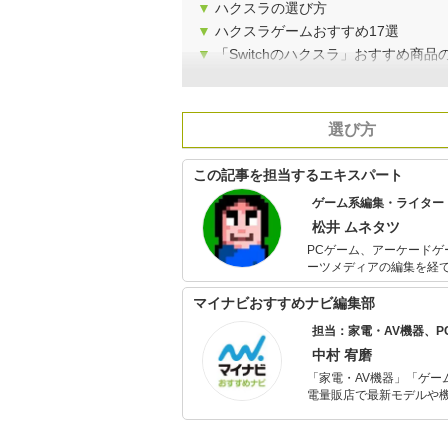
▼
ハクスラの選び方
▼
ハクスラゲームおすすめ17選
▼
「Switchのハクスラ」おすすめ商
選び方
この記事を担当するエキスパート
ゲーム系編集・ライター
松井 ムネタツ
PCゲーム、アーケードゲ
ーツメディアの編集を経
集長）、レトロゲームメデ
マイナビおすすめナビ編集部
担当：家電・AV機器、
中村 宥磨
「家電・AV機器」「ゲー
電量販店で最新モデルや
イトルやイベント情報も
シュで使いやすい家電や