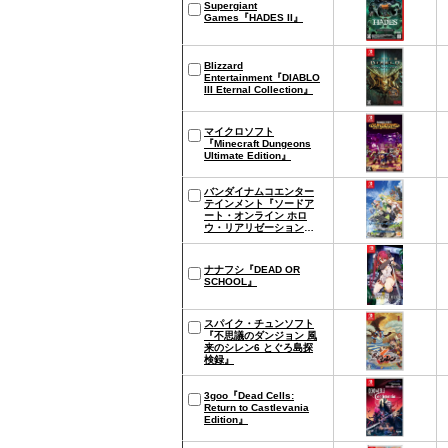
Supergiant
Games『HADES II』
Blizzard
Entertainment『DIABLO
III Eternal Collection』
マイクロソフト
『Minecraft Dungeons
Ultimate Edition』
バンダイナムコエンター
テインメント『ソードア
ート・オンライン ホロ
ウ・リアリゼーション
DELUXE EDITION』
ナナフシ『DEAD OR
SCHOOL』
スパイク・チュンソフト
『不思議のダンジョン 風
来のシレン6 とぐろ島探
検録』
3goo『Dead Cells:
Return to Castlevania
Edition』