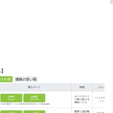
ら】
すすめ順
価格の安い順
購入サイト
特徴
ジャンル
ホバーボード
1,380円
4,250円
ハック＆スラ
で駆け抜ける
Amazon
楽天市場
ッシュ
爽快バトル
※各社通販サイトの 2026年04月20日時点 での税込価格
魔陣と遠距離
ローグライ