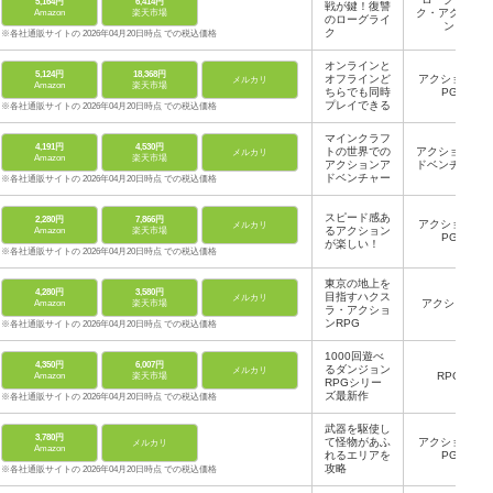
5,164円
6,414円
戦が鍵！復讐
ク・アクショ
Amazon
楽天市場
のローグライ
ン
ク
※各社通販サイトの 2026年04月20日時点 での税込価格
オンラインと
5,124円
18,368円
オフラインど
アクションR
メルカリ
Amazon
楽天市場
ちらでも同時
PG
プレイできる
※各社通販サイトの 2026年04月20日時点 での税込価格
マインクラフ
4,191円
4,530円
トの世界での
アクションア
メルカリ
Amazon
楽天市場
アクションア
ドベンチャー
ドベンチャー
※各社通販サイトの 2026年04月20日時点 での税込価格
スピード感あ
2,280円
7,866円
アクションR
メルカリ
るアクション
Amazon
楽天市場
PG
が楽しい！
※各社通販サイトの 2026年04月20日時点 での税込価格
東京の地上を
4,280円
3,580円
目指すハクス
メルカリ
アクション
Amazon
楽天市場
ラ・アクショ
ンRPG
※各社通販サイトの 2026年04月20日時点 での税込価格
1000回遊べ
4,350円
6,007円
るダンジョン
メルカリ
RPG
Amazon
楽天市場
RPGシリー
ズ最新作
※各社通販サイトの 2026年04月20日時点 での税込価格
武器を駆使し
3,780円
て怪物があふ
アクションR
メルカリ
Amazon
れるエリアを
PG
攻略
※各社通販サイトの 2026年04月20日時点 での税込価格