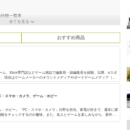
品の比較一覧表
全てを見る
おすすめ商品
ーム、Xbox専門誌などゲーム雑誌で編集長・副編集長を経験。以降、eスポ
て、現在はゲームメーカーのオウンドメディアやボードゲームメディア（編
ィア（副編集長）などを手がける。ゲーム業界歴約40年。
PC・スマホ・カメラ、ゲーム・ホビー
ム・ホビー」「PC・スマホ・カメラ」分野を担当。家電が好きで、週末に家
機能をチェックするのが趣味。また、友人とゲームを楽しみながら、新作タ
いち早くキャッチ。記事を通して、生活の質を底上げしてくれるスタイリッ
、みんなで楽しめるゲームを発信していきます！