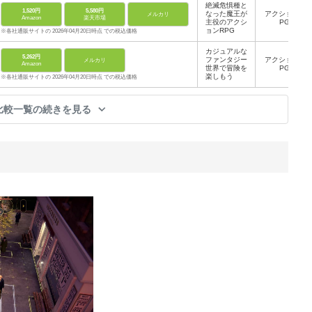
絶滅危惧種と
1,520円
5,580円
なった魔王が
アクションR
メルカリ
Amazon
楽天市場
主役のアクシ
PG
ョンRPG
※各社通販サイトの 2026年04月20日時点 での税込価格
カジュアルな
5,262円
ファンタジー
アクションR
メルカリ
Amazon
世界で冒険を
PG
楽しもう
※各社通販サイトの 2026年04月20日時点 での税込価格
比較一覧の続きを見る