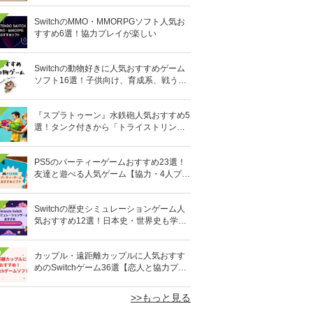
SwitchのMMO・MMORPGソフト人気お
すすめ6選！協力プレイが楽しい
Switchの動物好きに人気おすすめゲーム
ソフト16選！子供向け、育成系、戦う格
闘系も!?
『スプラトゥーン』水鉄砲人気おすすめ5
選！タンク付きから「トライストリンガ
ー」まで
PS5のパーティーゲームおすすめ23選！
友達と遊べる人気ゲーム【協力・4人プレ
イなど】
Switchの歴史シミュレーションゲーム人
気おすすめ12選！日本史・世界史も学べ
る
0
カップル・遠距離カップルに人気おすす
めのSwitchゲーム36選【恋人と協力プレ
イ】オンライン対応も
>>もっと見る