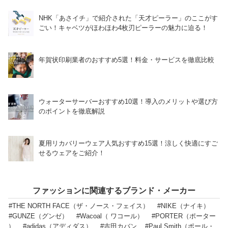
NHK「あさイチ」で紹介された「天才ピーラー」のここがす
ごい！キャベツがほわほわ4枚刃ピーラーの魅力に迫る！
年賀状印刷業者のおすすめ5選！料金・サービスを徹底比較
ウォーターサーバーおすすめ10選！導入のメリットや選び方
のポイントを徹底解説
夏用リカバリーウェア人気おすすめ15選！涼しく快適にすご
せるウェアをご紹介！
ファッションに関連するブランド・メーカー
#THE NORTH FACE（ザ・ノース・フェイス）
#NIKE（ナイキ）
#GUNZE（グンゼ）
#Wacoal（ ワコール）
#PORTER（ポーター
）
#adidas（アディダス）
#吉田カバン
#Paul Smith（ポール・