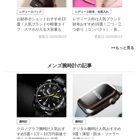
レディースバッグ
レディース財布・名刺入れ
お財布ポシェットおすすめ13
レディース向け人気ブランド
選！人気ブランドや軽量タイ
財布おすすめ16選！二つ・三
プ、スマホが入る大容量も
つ折り（コンパクト）・長財
布
更新日:2026/06/23
更新日:2026/05/13
>>もっと見る
メンズ腕時計の記事
腕時計
腕時計
クロノグラフ腕時計人気おす
デジタル腕時計人気おすすめ
すめ5選！1万～10万円前後で
9選！薄型・防水・ソーラー