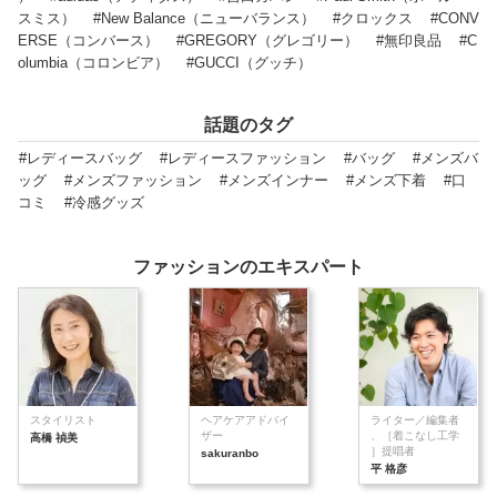
スミス）
#New Balance（ニューバランス）
#クロックス
#CONV
ERSE（コンバース）
#GREGORY（グレゴリー）
#無印良品
#C
olumbia（コロンビア）
#GUCCI（グッチ）
話題のタグ
#レディースバッグ
#レディースファッション
#バッグ
#メンズバ
ッグ
#メンズファッション
#メンズインナー
#メンズ下着
#口
コミ
#冷感グッズ
ファッションのエキスパート
スタイリスト
ヘアケアアドバイ
ライター／編集者
ザー
、［着こなし工学
高橋 禎美
］提唱者
sakuranbo
平 格彦