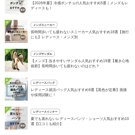
【2026年夏】冷感ポンチョの人気おすすめ5選｜メンズもレ
ディースも！
4
メンズスニーカー
長時間歩いても疲れないスニーカー人気おすすめ18選【旅行
にも】レディース・メンズ別
5
メンズサンダル
【メンズ】歩きやすいサンダル人気おすすめ19選【履き心地
抜群】長時間歩いても疲れないのはどれ？
6
レディースバッグ
レディース就活バッグ人気おすすめ9選【黒色が定番】面接
や採用試験に！
7
レディースインナー
夏でも蒸れないレディースパンツ・ショーツ人気おすすめ10
選【口コミも紹介】