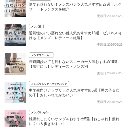
夏でも蒸れない！メンズパンツ人気おすすめ27選！ボク
サー・トランクスを紹介
更新日:2026/06/25
メンズ靴
通気性のいい蒸れない靴人気おすすめ13選！ビジネス向
けも【メンズ・レディース厳選】
更新日:2026/06/25
メンズスニーカー
長時間歩いても疲れないスニーカー人気おすすめ18選
【旅行にも】レディース・メンズ別
更新日:2026/06/25
メンズリュック・バックパック
中学生向けナップサック人気おすすめ5選【男の子＆女
の子】おしゃれでかわいい！
更新日:2026/06/25
メンズサンダル
靴擦れしにくいサンダルおすすめ5選【おしゃれ】疲れ
にくい＆歩きやすい！