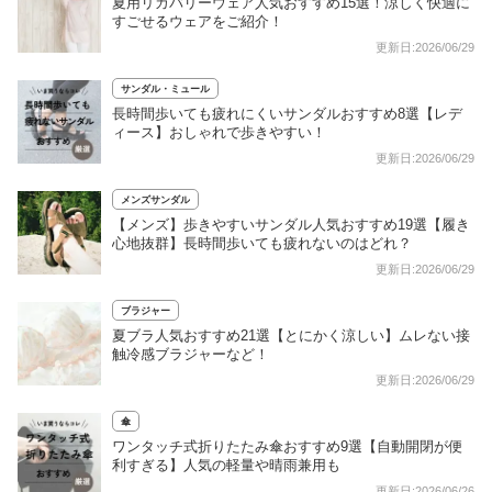
夏用リカバリーウェア人気おすすめ15選！涼しく快適に
すごせるウェアをご紹介！
更新日:2026/06/29
サンダル・ミュール
長時間歩いても疲れにくいサンダルおすすめ8選【レデ
ィース】おしゃれで歩きやすい！
更新日:2026/06/29
メンズサンダル
【メンズ】歩きやすいサンダル人気おすすめ19選【履き
心地抜群】長時間歩いても疲れないのはどれ？
更新日:2026/06/29
ブラジャー
夏ブラ人気おすすめ21選【とにかく涼しい】ムレない接
触冷感ブラジャーなど！
更新日:2026/06/29
傘
ワンタッチ式折りたたみ傘おすすめ9選【自動開閉が便
利すぎる】人気の軽量や晴雨兼用も
更新日:2026/06/26