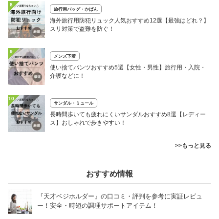
8
旅行用バッグ・かばん
海外旅行用防犯リュック人気おすすめ12選【最強はどれ？】
スリ対策で盗難を防ぐ！
9
メンズ下着
使い捨てパンツおすすめ5選【女性・男性】旅行用・入院・
介護などに！
10
サンダル・ミュール
長時間歩いても疲れにくいサンダルおすすめ8選【レディー
ス】おしゃれで歩きやすい！
>>もっと見る
おすすめ情報
『天才ベジホルダー』の口コミ・評判を参考に実証レビュ
ー！安全・時短の調理サポートアイテム！