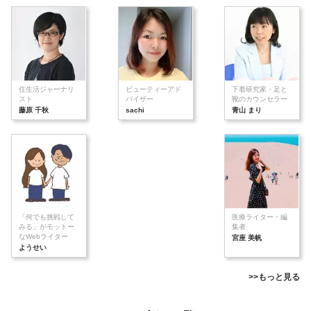
住生活ジャーナリ
ビューティーアド
下着研究家・足と
スト
バイザー
靴のカウンセラー
藤原 千秋
sachi
青山 まり
「何でも挑戦して
医療ライター・編
みる」がモットー
集者
なWebライター
宮座 美帆
ようせい
>>もっと見る