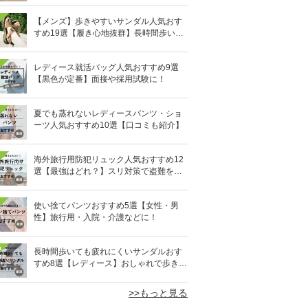
【メンズ】歩きやすいサンダル人気おす
すめ19選【履き心地抜群】長時間歩いて
も疲れないのはどれ？
レディース就活バッグ人気おすすめ9選
【黒色が定番】面接や採用試験に！
夏でも蒸れないレディースパンツ・ショ
ーツ人気おすすめ10選【口コミも紹介】
海外旅行用防犯リュック人気おすすめ12
選【最強はどれ？】スリ対策で盗難を防
ぐ！
使い捨てパンツおすすめ5選【女性・男
性】旅行用・入院・介護などに！
0
長時間歩いても疲れにくいサンダルおす
すめ8選【レディース】おしゃれで歩きや
すい！
>>もっと見る