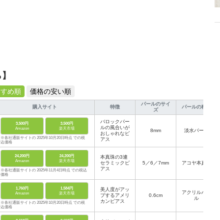
ら】
すすめ順
価格の安い順
パールのサイ
購入サイト
特徴
パールの種類
ズ
バロックパー
3,500円
3,500円
ルの風合いが
Amazon
楽天市場
8mm
淡水パール
おしゃれなピ
※各社通販サイトの 2025年10月20日時点 での税
アス
込価格
24,200円
24,200円
本真珠の3連
Amazon
楽天市場
セラミックピ
5／6／7mm
アコヤ本真珠
アス
※各社通販サイトの 2025年11月4日時点 での税込
価格
1,760円
1,584円
美人度がアッ
アクリルパー
Amazon
楽天市場
プするアメリ
0.6cm
ル
カンピアス
※各社通販サイトの 2025年10月20日時点 での税
込価格