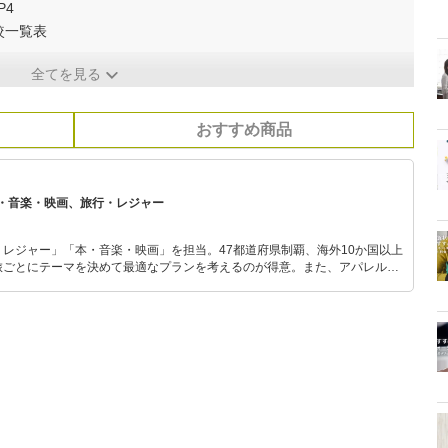
P4
較一覧表
全てを見る
おすすめ商品
・音楽・映画、旅行・レジャー
レジャー」「本・音楽・映画」を担当。47都道府県制覇、海外10か国以上
旅ごとにテーマを決めて最適なプランを考えるのが得意。また、アパレルシ
り。誰でも手軽に楽しめるプチプラとトレンドを取り入れたコーディネート
から受けたインスピレーションを日常や仕事に活かすことを大切にし、記事
だおすすめ作品やアイテムを紹介します。