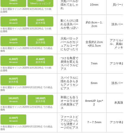
2,650円
2,650円
大粒パールが
Amazon
Yahoo!ショッピング
揺れておしゃ
10mm
貝パール
れ
※各社通販サイトの 2025年10月20日時点 での税
込価格
2,970円
2,673円
動くたびに揺
約0.8cm～1.
Amazon
楽天市場
れる淡水パー
淡水パール
2cm
ルが色っぽい
※各社通販サイトの 2025年10月20日時点 での税
込価格
大粒バロック
1,320円
1,188円
アクリルパー
パールがカジ
全長約2.2cm
Amazon
楽天市場
ル、真鍮に金
ュアルコーデ
×約1.5cm
メッキ
※各社通販サイトの 2025年11月4日時点 での税込
にもぴったり
価格
つける角度で
41,800円
41,800円
表情を変える
Amazon
楽天市場
7mm
アコヤ本真珠
スパイラルピ
※各社通販サイトの 2025年10月20日時点 での税
アス
込価格
スパイラルに
44,000円
揺れるきらき
楽天市場
6mm
淡水パール
らアメリカン
※各社通販サイトの 2026年6月12日時点 での税込
ピアス
価格
和装にも合う
198,000円
198,000円
オーロラロゼ
8mmUP 1pc*
Amazon
楽天市場
本真珠
の本真珠ピア
2
※各社通販サイトの 2025年11月4日時点 での税込
ス
価格
ファーストピ
12,500円
アスにぴった
Amazon
7～7.5mm
アコヤ本真珠
りな清楚イメ
※各社通販サイトの 2026年6月12日時点 での税込
ージのピアス
価格