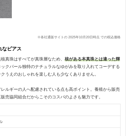
※各社通販サイトの 2025年10月20日時点 での税込価格
れなピアス
無核真珠はすべてが真珠層なため、
核がある本真珠とは違った輝
ロックパール独特のナチュラルなゆがみを取り入れてコーデする
ンクうえのおしゃれを楽しむ人も少なくありません。
アレルギーの人へ配慮されている点も高ポイント。養殖から販売
工販売協同組合だからこそのコスパのよさも魅力です。
ル