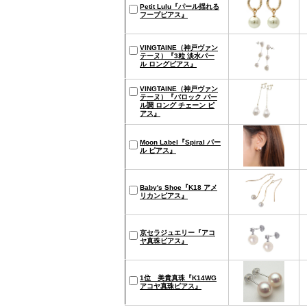
Petit Lulu『パール揺れる
フープピアス』
VINGTAINE（神戸ヴァン
テーヌ）『3粒 淡水パー
ル ロングピアス』
VINGTAINE（神戸ヴァン
テーヌ）『バロック パー
ル調 ロング チェーン ピ
アス』
Moon Label『Spiral パー
ル ピアス』
Baby's Shoe『K18 アメ
リカンピアス』
京セラジュエリー『アコ
ヤ真珠ピアス』
1位 美貴真珠『K14WG
アコヤ真珠ピアス』