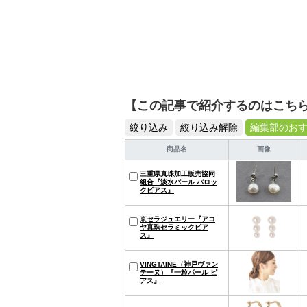
【この記事で紹介するのはこち
絞り込み
絞り込み解除
編集部のお
商品名
画像
三重県真珠加工販売協同
組合『淡水パール バロッ
クピアス』
京セラジュエリー『アコ
ヤ真珠セラミックピア
ス』
VINGTAINE（神戸ヴァン
テーヌ）『一粒パール ピ
アス』