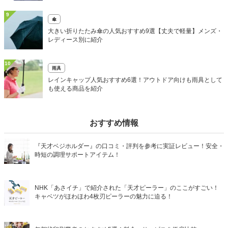
9
傘
大きい折りたたみ傘の人気おすすめ9選【丈夫で軽量】メンズ・
レディース別に紹介
10
雨具
レインキャップ人気おすすめ6選！アウトドア向けも雨具として
も使える商品を紹介
おすすめ情報
『天才ベジホルダー』の口コミ・評判を参考に実証レビュー！安全・
時短の調理サポートアイテム！
NHK「あさイチ」で紹介された「天才ピーラー」のここがすごい！
キャベツがほわほわ4枚刃ピーラーの魅力に迫る！