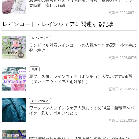
お通夜の持ち物リスト【保存版】香典・服装のマナー、所
要時間、流れも解説
更新日:2024/09/14
レインコート・レインウェアに関連する記事
レインウェア
ランドセル対応レインコートの人気おすすめ5選｜小学生の
登下校に！
更新日:2026/06/05
雨具
夏フェス向けレインウェア（ポンチョ）人気おすすめ9選
【屋外・アウトドアの雨対策に】
更新日:2026/05/26
レインウェア
ワークマンのレインウェア人気おすすめ14選！自転車やバ
イク、釣り、ゴルフなどに
更新日:2025/03/29