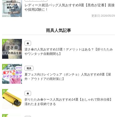
レディース就活バッグ人気おすすめ9選【黒色が定番】面接
や採用試験に！
更新日:2026/05/29
雨具人気記事
1
傘
逆さ傘の人気おすすめ13選！デメリットはある？【折りたたみ
やワンタッチ自動開閉も】
2
雨具
夏フェス向けレインウェア（ポンチョ）人気おすすめ9選【屋
外・アウトドアの雨対策に】
3
傘
折りたたみ傘ケース人気おすすめ14選【おしゃれで防水仕様】
濡れたまま収納できる
4