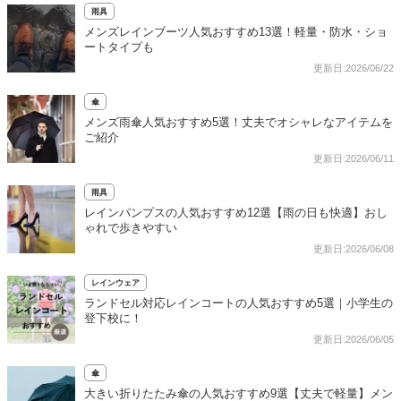
雨具
メンズレインブーツ人気おすすめ13選！軽量・防水・ショ
ートタイプも
更新日:2026/06/22
傘
メンズ雨傘人気おすすめ5選！丈夫でオシャレなアイテムを
ご紹介
更新日:2026/06/11
雨具
レインパンプスの人気おすすめ12選【雨の日も快適】おし
ゃれで歩きやすい
更新日:2026/06/08
レインウェア
ランドセル対応レインコートの人気おすすめ5選｜小学生の
登下校に！
更新日:2026/06/05
傘
大きい折りたたみ傘の人気おすすめ9選【丈夫で軽量】メン