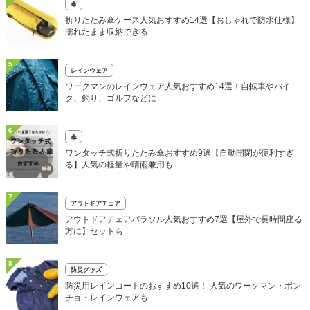
傘
折りたたみ傘ケース人気おすすめ14選【おしゃれで防水仕様】
濡れたまま収納できる
5
レインウェア
ワークマンのレインウェア人気おすすめ14選！自転車やバイ
ク、釣り、ゴルフなどに
6
傘
ワンタッチ式折りたたみ傘おすすめ9選【自動開閉が便利すぎ
る】人気の軽量や晴雨兼用も
7
アウトドアチェア
アウトドアチェアパラソル人気おすすめ7選【屋外で長時間座る
方に】セットも
8
防災グッズ
防災用レインコートのおすすめ10選！ 人気のワークマン・ポン
チョ・レインウェアも