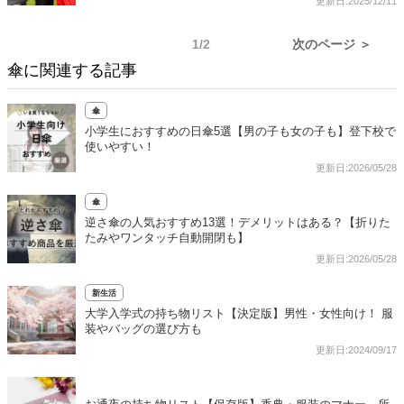
更新日:2025/12/11
1/2
次のページ ＞
傘に関連する記事
傘
小学生におすすめの日傘5選【男の子も女の子も】登下校で
使いやすい！
更新日:2026/05/28
傘
逆さ傘の人気おすすめ13選！デメリットはある？【折りた
たみやワンタッチ自動開閉も】
更新日:2026/05/28
新生活
大学入学式の持ち物リスト【決定版】男性・女性向け！ 服
装やバッグの選び方も
更新日:2024/09/17