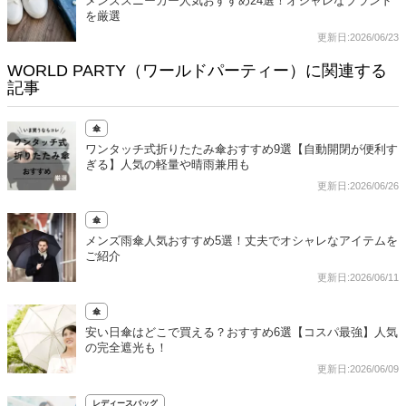
メンズスニーカー人気おすすめ24選！オシャレなブランド
を厳選
更新日:2026/06/23
WORLD PARTY（ワールドパーティー）に関連する
記事
傘
ワンタッチ式折りたたみ傘おすすめ9選【自動開閉が便利す
ぎる】人気の軽量や晴雨兼用も
更新日:2026/06/26
傘
メンズ雨傘人気おすすめ5選！丈夫でオシャレなアイテムを
ご紹介
更新日:2026/06/11
傘
安い日傘はどこで買える？おすすめ6選【コスパ最強】人気
の完全遮光も！
更新日:2026/06/09
レディースバッグ