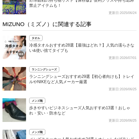
野球観戦の持ち物リスト【保存版】便利グッズや持ち込み
禁止アイテムも！
更新日:2025/06/24
MIZUNO（ミズノ）に関連する記事
タオル
冷感タオルおすすめ28選【最強はどれ？】人気の濡らさな
い&使い捨てタイプも
更新日:2026/07/01
ランニングシューズ
ランニングシューズおすすめ29選【初心者向けも】トレイ
ルやNIKEなど人気メーカー厳選
更新日:2026/06/25
メンズ靴
歩きやすいビジネスシューズ人気おすすめ13選！おしゃ
れ・安い・防水など
更新日:2026/06/25
メンズ靴