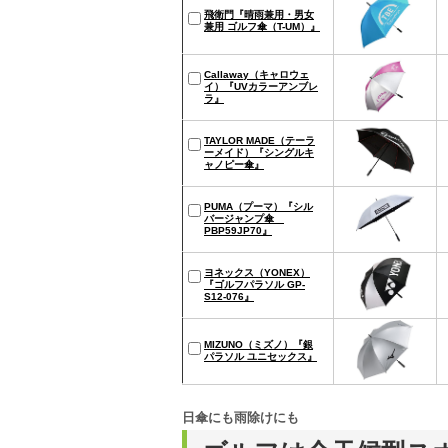
飛衛門『晴雨兼用・男女
兼用 ゴルフ傘（T-UM）』
Callaway（キャロウェ
イ）『UVカラーアンブレ
ラ』
TAYLOR MADE（テーラ
ーメイド）『シングルキ
ャノピー傘』
PUMA（プーマ）『シル
バージャンプ傘
PBP59JP70』
ヨネックス（YONEX）
『ゴルフパラソル GP-
S12-076』
MIZUNO（ミズノ）『銀
パラソル ユニセックス』
日傘にも雨除けにも