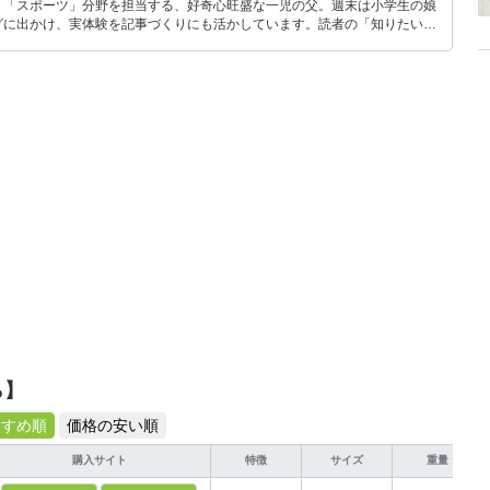
」「スポーツ」分野を担当する、好奇心旺盛な一児の父。週末は小学生の娘
グに出かけ、実体験を記事づくりにも活かしています。読者の「知りたい」
とをモットーに、信頼できるコンテンツ制作に努めています。
ら】
すすめ順
価格の安い順
購入サイト
特徴
サイズ
重量