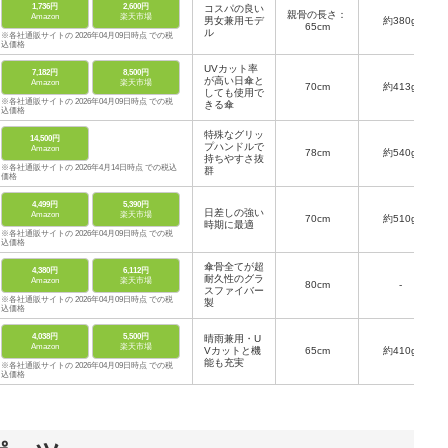
1,736円
2,600円
コスパの良い
親骨の長さ：
Amazon
楽天市場
男女兼用モデ
約380g
65cm
ル
※各社通販サイトの 2026年04月09日時点 での税
込価格
UVカット率
7,182円
8,500円
が高い日傘と
Amazon
楽天市場
70cm
約413g
しても使用で
※各社通販サイトの 2026年04月09日時点 での税
きる傘
込価格
特殊なグリッ
14,500円
プハンドルで
Amazon
78cm
約540g
持ちやすさ抜
※各社通販サイトの 2026年4月14日時点 での税込
群
価格
4,499円
5,390円
日差しの強い
Amazon
楽天市場
70cm
約510g
時期に最適
※各社通販サイトの 2026年04月09日時点 での税
込価格
傘骨全てが超
4,380円
6,112円
耐久性のグラ
Amazon
楽天市場
80cm
-
スファイバー
※各社通販サイトの 2026年04月09日時点 での税
製
込価格
4,038円
5,500円
晴雨兼用・U
Amazon
楽天市場
Vカットと機
65cm
約410g
能も充実
※各社通販サイトの 2026年04月09日時点 での税
込価格