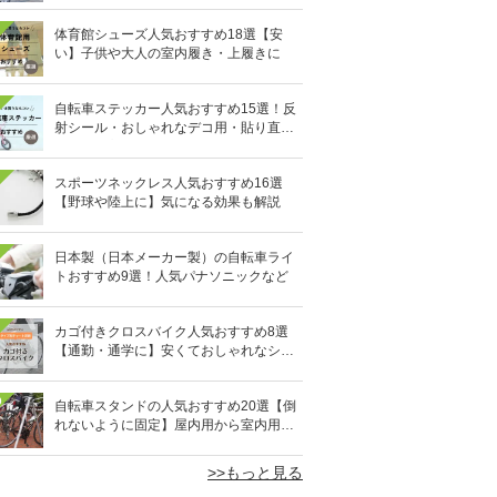
体育館シューズ人気おすすめ18選【安
い】子供や大人の室内履き・上履きに
自転車ステッカー人気おすすめ15選！反
射シール・おしゃれなデコ用・貼り直し
OKタイプも
スポーツネックレス人気おすすめ16選
【野球や陸上に】気になる効果も解説
日本製（日本メーカー製）の自転車ライ
トおすすめ9選！人気パナソニックなど
カゴ付きクロスバイク人気おすすめ8選
【通勤・通学に】安くておしゃれなシテ
ィクロスも
0
自転車スタンドの人気おすすめ20選【倒
れないように固定】屋内用から室内用ま
で
>>もっと見る