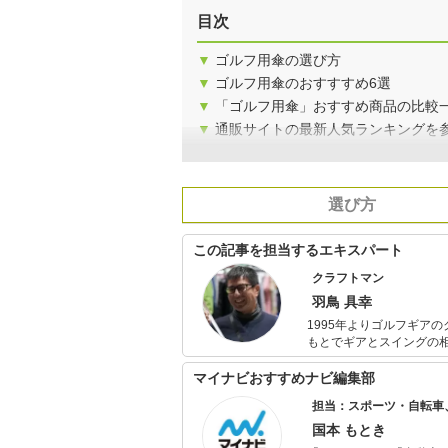
目次
▼
ゴルフ用傘の選び方
▼
ゴルフ用傘のおすすすめ6選
▼
「ゴルフ用傘」おすすめ商品の比較
▼
通販サイトの最新人気ランキングを
選び方
この記事を担当するエキスパート
クラフトマン
羽鳥 具幸
1995年よりゴルフギアのクラフトマンと
もとでギアとスイングの
カスタムフィッチングに日々奔走している。 さらに、ファ
ブMOIマッチング機構）
マイナビおすすめナビ編集部
数値化して整える、クラブ
担当：スポーツ・自転車
国本 もとき