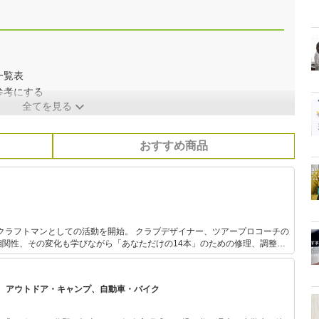
一覧表
参考にする
全てを見る
おすすめ商品
しての活動を開始。 クラブデザイナー、ツアープロコーチの
相関性、その変化も学びながら「あなただけの14本」のための修理、調整、
ルコンまつばら氏主宰のJCMO（日本クラ
において「3番アイアンがPWのように打ちやすくなる」クラブの振り心地を
MOIマッチング専門店「ゴルフ工房ギアサポート」を営んでいる。
、アウトドア・キャンプ、自動車・バイク