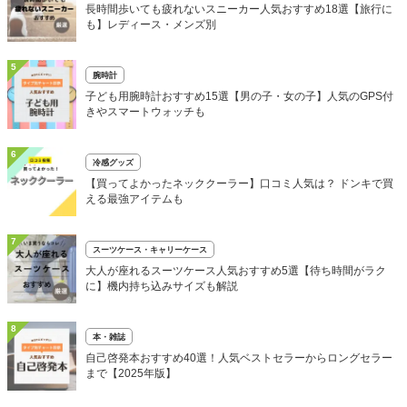
長時間歩いても疲れないスニーカー人気おすすめ18選【旅行に
も】レディース・メンズ別
5
腕時計
子ども用腕時計おすすめ15選【男の子・女の子】人気のGPS付
きやスマートウォッチも
6
冷感グッズ
【買ってよかったネッククーラー】口コミ人気は？ ドンキで買
える最強アイテムも
7
スーツケース・キャリーケース
大人が座れるスーツケース人気おすすめ5選【待ち時間がラク
に】機内持ち込みサイズも解説
8
本・雑誌
自己啓発本おすすめ40選！人気ベストセラーからロングセラー
まで【2025年版】