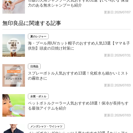
市販の犬用シャンプー人気おすすめ31選【いい匂い】保湿
力のある無水シャンプーも紹介
更新日:2026/07/07
無印良品に関連する記事
夏のレジャー
海・プール用UVカット帽子のおすすめ人気13選【ママ＆子
供別】頭皮の日焼け対策に
更新日:2026/07/31
日用品
スプレーボトル人気おすすめ13選！化粧水も細かいミスト
の霧吹きに
更新日:2026/07/03
水筒・ボトル
ペットボトルクーラー人気おすすめ18選！保冷が長持ちす
る最強アイテムを紹介
更新日:2026/07/03
メンズシャツ・ワイシャツ