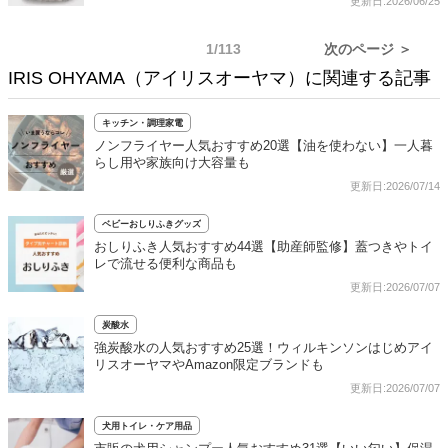
更新日:2026/06/25
1/113
次のページ ＞
IRIS OHYAMA（アイリスオーヤマ）に関連する記事
キッチン・調理家電
ノンフライヤー人気おすすめ20選【油を使わない】一人暮
らし用や家族向け大容量も
更新日:2026/07/14
ベビーおしりふきグッズ
おしりふき人気おすすめ44選【助産師監修】蓋つきやトイ
レで流せる便利な商品も
更新日:2026/07/07
炭酸水
強炭酸水の人気おすすめ25選！ウィルキンソンはじめアイ
リスオーヤマやAmazon限定ブランドも
更新日:2026/07/07
犬用トイレ・ケア用品