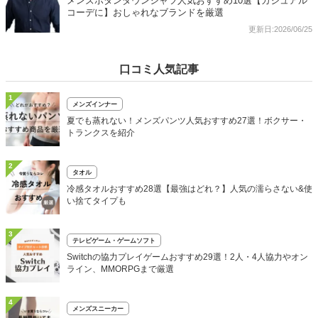
メンズボタンダウンシャツ人気おすすめ10選【カジュアル
コーデに】おしゃれなブランドを厳選
更新日:2026/06/25
口コミ人気記事
1
メンズインナー
夏でも蒸れない！メンズパンツ人気おすすめ27選！ボクサー・
トランクスを紹介
2
タオル
冷感タオルおすすめ28選【最強はどれ？】人気の濡らさない&使
い捨てタイプも
3
テレビゲーム・ゲームソフト
Switchの協力プレイゲームおすすめ29選！2人・4人協力やオン
ライン、MMORPGまで厳選
4
メンズスニーカー