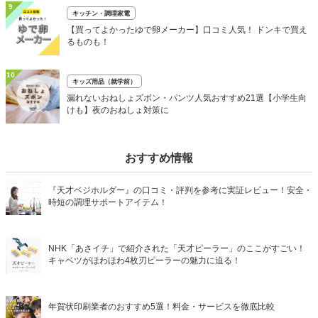
9
キッチン・調理家電
【買ってよかったゆで卵メーカー】口コミ人気！ ドンキで買え
るものも！
10
キッズ用品（就学前）
漏れないおねしょズボン・パンツ人気おすすめ21選【小学生向
けも】夜のおねしょ対策に
おすすめ情報
『天才ベジホルダー』の口コミ・評判を参考に実証レビュー！安全・
時短の調理サポートアイテム！
NHK「あさイチ」で紹介された「天才ピーラー」のここがすごい！
キャベツがほわほわ4枚刃ピーラーの魅力に迫る！
年賀状印刷業者のおすすめ5選！料金・サービスを徹底比較