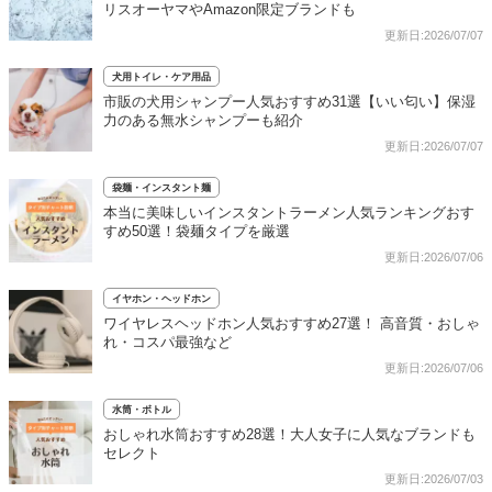
リスオーヤマやAmazon限定ブランドも
更新日:2026/07/07
犬用トイレ・ケア用品
市販の犬用シャンプー人気おすすめ31選【いい匂い】保湿
力のある無水シャンプーも紹介
更新日:2026/07/07
袋麺・インスタント麺
本当に美味しいインスタントラーメン人気ランキングおす
すめ50選！袋麺タイプを厳選
更新日:2026/07/06
イヤホン・ヘッドホン
ワイヤレスヘッドホン人気おすすめ27選！ 高音質・おしゃ
れ・コスパ最強など
更新日:2026/07/06
水筒・ボトル
おしゃれ水筒おすすめ28選！大人女子に人気なブランドも
セレクト
更新日:2026/07/03