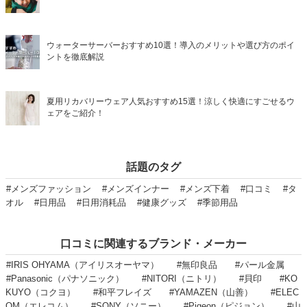
ウォーターサーバーおすすめ10選！導入のメリットや選び方のポイ
ントを徹底解説
夏用リカバリーウェア人気おすすめ15選！涼しく快適にすごせるウ
ェアをご紹介！
話題のタグ
#メンズファッション
#メンズインナー
#メンズ下着
#口コミ
#タ
オル
#日用品
#日用消耗品
#健康グッズ
#季節用品
口コミに関連するブランド・メーカー
#IRIS OHYAMA（アイリスオーヤマ）
#無印良品
#パール金属
#Panasonic（パナソニック）
#NITORI（ニトリ）
#貝印
#KO
KUYO（コクヨ）
#和平フレイズ
#YAMAZEN（山善）
#ELEC
OM（エレコム）
#SONY（ソニー）
#Pigeon（ピジョン）
#山