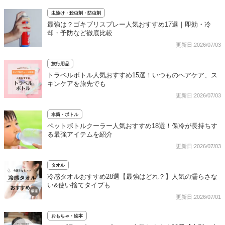
虫除け・殺虫剤・防虫剤
最強は？ゴキブリスプレー人気おすすめ17選｜即効・冷
却・予防など徹底比較
更新日:2026/07/03
旅行用品
トラベルボトル人気おすすめ15選！いつものヘアケア、ス
キンケアを旅先でも
更新日:2026/07/03
水筒・ボトル
ペットボトルクーラー人気おすすめ18選！保冷が長持ちす
る最強アイテムを紹介
更新日:2026/07/03
タオル
冷感タオルおすすめ28選【最強はどれ？】人気の濡らさな
い&使い捨てタイプも
更新日:2026/07/01
おもちゃ・絵本