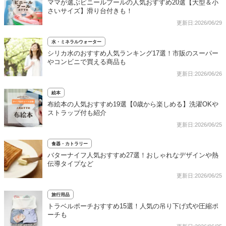
ママが選ぶビニールプールの人気おすすめ20選【大型＆小
さいサイズ】滑り台付きも！
更新日:2026/06/29
水・ミネラルウォーター
シリカ水のおすすめ人気ランキング17選！市販のスーパー
やコンビニで買える商品も
更新日:2026/06/26
絵本
布絵本の人気おすすめ19選【0歳から楽しめる】洗濯OKや
ストラップ付も紹介
更新日:2026/06/25
食器・カトラリー
バターナイフ人気おすすめ27選！おしゃれなデザインや熱
伝導タイプなど
更新日:2026/06/25
旅行用品
トラベルポーチおすすめ15選！人気の吊り下げ式や圧縮ポ
ーチも