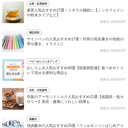
お茶・紅茶飲料
麦茶人気おすすめ27選！ミネラル補給に【ノンカフェイン
や粉末タイプなど】
更新日:2026/07/07
筆記用具
サインペンの人気おすすめ17選！封筒の宛名書きや色紙の
寄せ書き、イラストに
更新日:2026/07/07
ベビーおしりふきグッズ
おしりふき人気おすすめ44選【助産師監修】蓋つきやトイ
レで流せる便利な商品も
更新日:2026/07/07
豆乳・豆乳飲料
市販のアーモンドミルク人気おすすめ21選【低脂肪・低カ
ロリー】美容・健康にうれしい効果も
更新日:2026/07/07
炭酸水
強炭酸水の人気おすすめ25選！ウィルキンソンはじめアイ