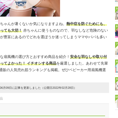
5
ちゃんが暑くないか気になりますよね。
熱中症を防ぐためにも、
6
っても大切！
赤ちゃんに使うものなので、羽なしなど危険のない
が豊富にあるのでどれを選ぼうか迷ってしまうママやパパも多い
7
な扇風機の選び方とおすすめ商品を紹介！
安全な羽なしや取り付
8
ってよかった！ イチオシする商品
を厳選しました。あわせて先輩
など通販の人気売れ筋ランキングも掲載。ぜひベビーカー用扇風機選
9
6月09日に記事を更新しました（公開日2022年02月28日）
1
品