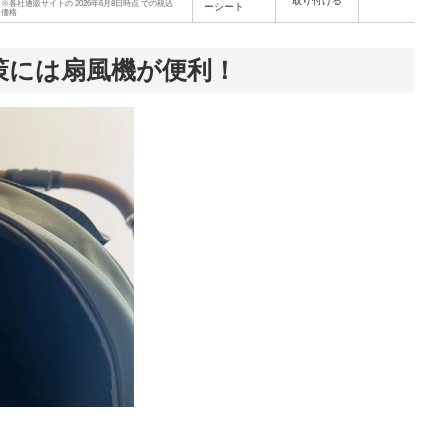
取り付ける
※各社通販サイトの 2026年6月8日時点 での税込
ーシート
価格
策には扇風機が便利！