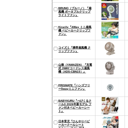
BRUNO（ブルーノ）『扇
風機 ポータブルクリップ
ライトファン』
Kirarily『4Way ミニ扇風
機 ベビーカークリップフ
ァン』
コイズミ『携帯扇風機 ク
リップファン』
山善（YAMAZEN）『充電
式 3WAYコードレス扇風
機（ADS-CBN15）』
PRISMATE『ハンズフリ
ー5wayミニファン』
BABYKURU『べびくるク
ール3 2026年新モデル フ
ァン付きベビーカーシー
ト』
日本育児『ひんやりベビ
ーカークールシート