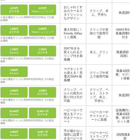
おしゃれくす
4,070円
4,070円
みカラー＆ス
クリップ、卓
楽天市場
Yahoo!ショッピング
角度調整
タイリッシュ
上、手持ち
※各社通販サイトの 2026年05月27日時点 での税
なデザイン
込価格
2,680円
2,680円
暑さ対策に！
クリップや首
4WAY対応、
楽天市場
Yahoo!ショッピング
Kirarily 4Way
掛けで使用可
風量調整機能
ミニ扇風
能
付き
※各社通販サイトの 2026年05月27日時点 での税
込価格
360°向きを
1,700円
1,780円
変えられるク
卓上、クリッ
風量調節（3
Amazon
楽天市場
リップ付き扇
プ
段階）
※各社通販サイトの 2026年6月8日時点 での税込
風機
価格
マグネットで
3,980円
風量4段階調
も使える！充
クリップや卓
Amazon
整、マグネッ
電式3WAY扇
上で使用可能
ト搭載
※各社通販サイトの 2026年6月8日時点 での税込
風機
価格
クリップ、ベ
クリップ、ベ
2,680円
3,058円
ルトの両方の
ルト、ストラ
Amazon
楽天市場
角度調整
取り付け方が
ップ、卓上、
※各社通販サイトの 2026年6月8日時点 での税込
可能
手持ち
価格
ベビーカーで
送風機付き、
20,400円
15,800〜円
ベビーカーや
使えるファン
風量4段階調
Amazon
楽天市場
チャイルドシ
付きクールシ
整、保冷剤ポ
ートに装着
※各社通販サイトの 2026年6月8日時点 での税込
ート
ケット搭載
価格
手が届かない
6,980円
2,640〜円
ベビーカーに
場所に設置で
3段階風量調
Amazon
楽天市場
ストラップで
きるベビーカ
節