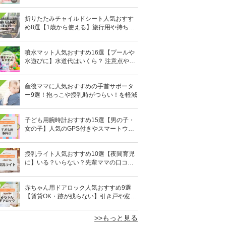
ウダーなど
折りたたみチャイルドシート人気おすす
め8選【1歳から使える】旅行用や持ち運
びに！
噴水マット人気おすすめ16選【プールや
水遊びに】水道代はいくら？ 注意点やデ
メリットも解説
産後ママに人気おすすめの手首サポータ
ー9選！抱っこや授乳時がつらい！を軽減
子ども用腕時計おすすめ15選【男の子・
女の子】人気のGPS付きやスマートウォ
ッチも
授乳ライト人気おすすめ10選【夜間育児
に】いる？いらない？先輩ママの口コミ
も紹介
0
赤ちゃん用ドアロック人気おすすめ9選
【賃貸OK・跡が残らない】引き戸や窓対
策にも
>>もっと見る