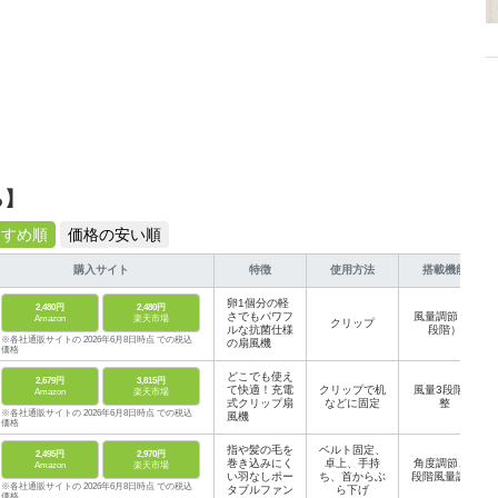
ら】
すすめ順
価格の安い順
購入サイト
特徴
使用方法
搭載機能
卵1個分の軽
2,480円
2,480円
さでもパワフ
風量調節（3
Amazon
楽天市場
クリップ
ルな抗菌仕様
段階）
※各社通販サイトの 2026年6月8日時点 での税込
の扇風機
価格
どこでも使え
2,679円
3,815円
て快適！充電
クリップで机
風量3段階調
Amazon
楽天市場
式クリップ扇
などに固定
整
※各社通販サイトの 2026年6月8日時点 での税込
風機
価格
指や髪の毛を
ベルト固定、
2,495円
2,970円
巻き込みにく
卓上、手持
角度調節、2
Amazon
楽天市場
い羽なしポー
ち、首からぶ
段階風量調整
※各社通販サイトの 2026年6月8日時点 での税込
タブルファン
ら下げ
価格