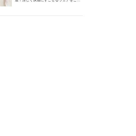
選！涼しく快適にすごせるウェアをご紹
介！
電源方式
羽なし
充電式
×
USB充電式
バッテリー内
-
蔵
単3電池2本
○