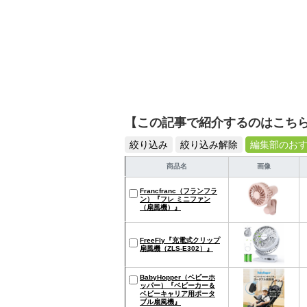
【この記事で紹介するのはこち
絞り込み
絞り込み解除
編集部のお
商品名
画像
Francfranc（フランフラ
ン）『フレ ミニファン
（扇風機）』
FreeFly『充電式クリップ
扇風機（ZLS-E302）』
BabyHopper（ベビーホ
ッパー）『ベビーカー＆
ベビーキャリア用ポータ
ブル扇風機』