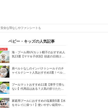
】安全な羽なしやファンシートも
ベビー・キッズの人気記事
海・プール用UVカット帽子のおすすめ人
気13選【ママ＆子供別】頭皮の日焼け対
策に
肩ベルトなしのインパクトシールドのチ
ャイルドシート人気おすすめ3選！ベルト
を嫌がる＆抜け出す悩みも解消
プールマットおすすめ11選【厚手で滑ら
ない】代用品はある？人気の折りたたみ
式も
家庭用プールにおすすめの塩素剤5選【水
をキレイに保つ！】使いやすい錠剤やパ