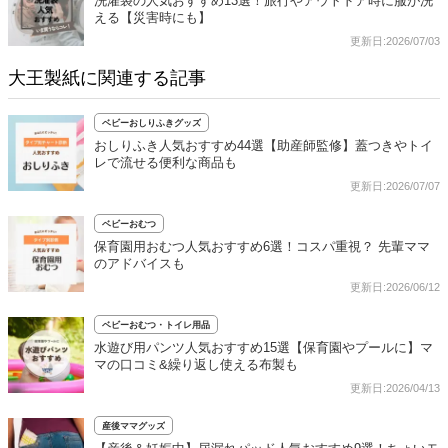
洗濯袋の人気おすすめ13選！旅行やアウトドア時に服が洗
える【災害時にも】
更新日:2026/07/03
大王製紙に関連する記事
ベビーおしりふきグッズ
おしりふき人気おすすめ44選【助産師監修】蓋つきやトイ
レで流せる便利な商品も
更新日:2026/07/07
ベビーおむつ
保育園用おむつ人気おすすめ6選！コスパ重視？ 先輩ママ
のアドバイスも
更新日:2026/06/12
ベビーおむつ・トイレ用品
水遊び用パンツ人気おすすめ15選【保育園やプールに】マ
マの口コミ&繰り返し使える布製も
更新日:2026/04/13
産後ママグッズ