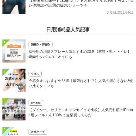
【産後＆妊娠中】尿漏れパッド人気おすすめ9選！ちょいモ
レ体験談や話題の吸水ショーツも
更新日:2026/04/13
日用消耗品人気記事
1
消臭剤・芳香剤
携帯用の消臭スプレー人気おすすめ23選【衣類・靴・トイレ】
焼肉やタバコのニオイにも
2
タオル
冷感タオルおすすめ28選【最強はどれ？】人気の濡らさない&使
い捨てタイプも
3
iPhone
【ダイソー、セリア、キャン★ドゥで比較】人気売れ筋のiPhon
e用フィルムを100均で全部買ってみた
4
冷感グッズ