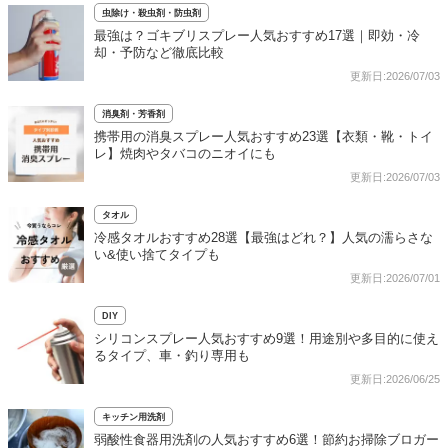
虫除け・殺虫剤・防虫剤
最強は？ゴキブリスプレー人気おすすめ17選｜即効・冷
却・予防など徹底比較
更新日:2026/07/03
消臭剤・芳香剤
携帯用の消臭スプレー人気おすすめ23選【衣類・靴・トイ
レ】焼肉やタバコのニオイにも
更新日:2026/07/03
タオル
冷感タオルおすすめ28選【最強はどれ？】人気の濡らさな
い&使い捨てタイプも
更新日:2026/07/01
DIY
シリコンスプレー人気おすすめ9選！用途別や多目的に使え
るタイプ、車・釣り専用も
更新日:2026/06/25
キッチン用洗剤
弱酸性食器用洗剤の人気おすすめ6選！節約お掃除ブロガー