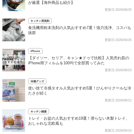
が厳選【海外商品も紹介】
更新日:2026/06/25
キッチン用洗剤
食洗機用粉末洗剤の人気おすすめ7選！強力洗浄、コスパも
抜群
更新日:2026/06/25
iPhone
【ダイソー、セリア、キャン★ドゥで比較】人気売れ筋の
iPhone用フィルムを100均で全部買ってみた
更新日:2026/06/23
冷感グッズ
使い捨て冷感タオル人気おすすめ5選！ひんやりクールな冷
たさが続く
更新日:2026/06/12
キッチン雑貨
トレイ・お盆の人気おすすめ19選！滑らない木製トレイ、
おしゃれな北欧風も
更新日:2026/06/10