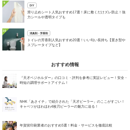
9
DIY
滑り止めシート人気おすすめ17選！床に敷くだけズレ防止！強
力シールや透明タイプも
10
消臭剤・芳香剤
トイレの芳香剤人気おすすめ20選！いい匂い長持ち【置き型や
スプレータイプなど】
おすすめ情報
『天才ベジホルダー』の口コミ・評判を参考に実証レビュー！安全・
時短の調理サポートアイテム！
NHK「あさイチ」で紹介された「天才ピーラー」のここがすごい！
キャベツがほわほわ4枚刃ピーラーの魅力に迫る！
年賀状印刷業者のおすすめ5選！料金・サービスを徹底比較