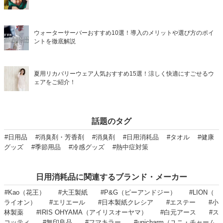
ウォーターサーバーおすすめ10選！導入のメリットや選び方のポイ
ントを徹底解説
夏用リカバリーウェア人気おすすめ15選！涼しく快適にすごせるウ
ェアをご紹介！
話題のタグ
#日用品
#消臭剤・芳香剤
#消臭剤
#日用消耗品
#タオル
#健康
グッズ
#季節用品
#冷感グッズ
#熱中症対策
日用消耗品に関連するブランド・メーカー
#Kao（花王）
#大王製紙
#P&G（ピーアンドジー）
#LION（
ライオン）
#エリエール
#日本製紙クレシア
#エステー
#小
林製薬
#IRIS OHYAMA（アイリスオーヤマ）
#白元アース
#ス
コッティ
#無印良品
#フマキラー
#unicharm（ユニ・チャーム