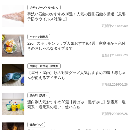
ボディソープ・せっけん
手洗い石鹸のおすすめ10選！人気の固形石鹸を厳選【風邪
予防やウイルス対策に】
更新日:2026/06/09
キッチン消耗品
22cmのキッチンラップ人気おすすめ4選！家庭用から色付
きのおしゃれなタイプまで
更新日:2026/05/29
虫除け・殺虫剤・防虫剤
【屋外・屋内】蚊の対策グッズ人気おすすめ29選！赤ちゃ
んが使えるアイテムも
更新日:2026/05/26
漂白剤（洗濯）
漂白剤人気おすすめ20選【黄ばみ・黒ずみに】酸素系・塩
素系・還元系の違い、使い方も
更新日:2026/05/26
健康グッズ