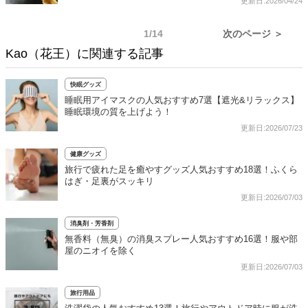
更新日:2026/04/24
1/14
次のページ ＞
Kao（花王）に関連する記事
快眠グッズ
睡眠用アイマスクの人気おすすめ7選【遮光&リラックス】
睡眠環境の質を上げよう！
更新日:2026/07/23
健康グッズ
旅行で疲れた足を癒やすグッズ人気おすすめ18選！ふくら
はぎ・足裏がスッキリ
更新日:2026/07/03
消臭剤・芳香剤
無香料（無臭）の消臭スプレー人気おすすめ16選！服や部
屋のニオイを除く
更新日:2026/07/03
旅行用品