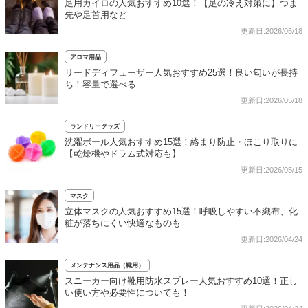
足用カイロの人気おすすめ10選！【足の冷え対策に】つま
先や足首用など
更新日:2026/05/18
アロマ用品
リードディフューザー人気おすすめ25選！良い匂いが長持
ち！容量で選べる
更新日:2026/05/18
ランドリーグッズ
洗濯ボール人気おすすめ15選！絡まり防止・ほこり取りに
【乾燥機やドラム式対応も】
更新日:2026/05/15
マスク
立体マスクの人気おすすめ15選！呼吸しやすい不織布、化
粧が落ちにくい快適なものも
更新日:2026/04/24
メンテナンス用品（靴用）
スニーカー向け靴用防水スプレー人気おすすめ10選！正し
い使い方や必要性についても！