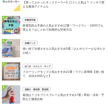
【買ってよかったネッククーラー】口コミ人気は？ ドンキで買
える最強アイテムも
5
作業用手袋
静電気防止手袋の人気おすすめ12選！ワークマン・100均でも
買える？おしゃれで効果的な対策方法
6
冷感グッズ
使い捨て冷感タオル人気おすすめ5選！ひんやりクールな冷たさ
が続く
7
ほうき・ちりとり・モップ
フローリングモップ人気おすすめ22選！ラクに床掃除【使い捨
て、水拭き対応など】
8
虫除け・殺虫剤・防虫剤
最強は？ゴキブリスプレー人気おすすめ17選｜即効・冷却・予
防など徹底比較