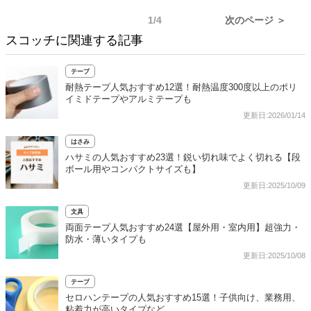
1/4
次のページ ＞
スコッチに関連する記事
テープ
耐熱テープ人気おすすめ12選！耐熱温度300度以上のポリ
イミドテープやアルミテープも
更新日:2026/01/14
はさみ
ハサミの人気おすすめ23選！鋭い切れ味でよく切れる【段
ボール用やコンパクトサイズも】
更新日:2025/10/09
文具
両面テープ人気おすすめ24選【屋外用・室内用】超強力・
防水・薄いタイプも
更新日:2025/10/08
テープ
セロハンテープの人気おすすめ15選！子供向け、業務用、
粘着力が高いタイプなど