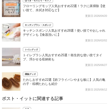
ほうき・ちりとり・モップ
フローリングモップ人気おすすめ22選！ラクに床掃除【使
い捨て、水拭き対応など】
更新日:2026/04/20
キッチンブラシ・スポンジ
キッチンスポンジ人気おすすめ28選！使い捨てやおしゃれ
デザインも【食器洗いに】
更新日:2026/02/02
トイレグッズ
トイレブラシ人気おすすめ25選！衛生的な使い捨てタイ
プ、浮かせる収納術も
更新日:2025/06/27
掃除グッズ
たわしおすすめ22選【鉄フライパンやまな板に】人気の亀
の子・棕櫚たわしも紹介
更新日:2025/06/12
ポスト・イットに関連する記事