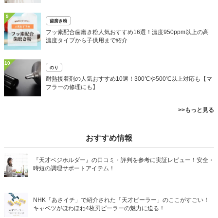
9
歯磨き粉
フッ素配合歯磨き粉人気おすすめ16選！濃度950ppm以上の高
濃度タイプから子供用まで紹介
10
のり
耐熱接着剤の人気おすすめ10選！300℃や500℃以上対応も【マ
フラーの修理にも】
>>もっと見る
おすすめ情報
『天才ベジホルダー』の口コミ・評判を参考に実証レビュー！安全・
時短の調理サポートアイテム！
NHK「あさイチ」で紹介された「天才ピーラー」のここがすごい！
キャベツがほわほわ4枚刃ピーラーの魅力に迫る！