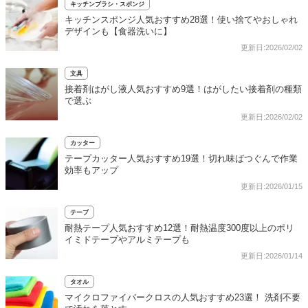
キッチンブラシ・スポンジ
キッチンスポンジ人気おすすめ28選！使い捨てやおしゃれ
デザインも【食器洗いに】
更新日:2026/02/02
文具
接着剤はがし液人気おすすめ9選！はがしたい接着剤の種類
で選ぶ
更新日:2026/02/02
カッター
テープカッター人気おすすめ19選！切れ味ばつぐんで作業
効率もアップ
更新日:2026/01/15
テープ
耐熱テープ人気おすすめ12選！耐熱温度300度以上のポリ
イミドテープやアルミテープも
更新日:2026/01/14
タオル
マイクロファイバークロスの人気おすすめ23選！ 洗剤不要