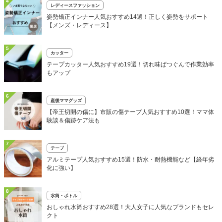
4
レディースファッション
姿勢矯正インナー人気おすすめ14選！正しく姿勢をサポート
【メンズ・レディース】
5
カッター
テープカッター人気おすすめ19選！切れ味ばつぐんで作業効率
もアップ
6
産後ママグッズ
【帝王切開の傷に】市販の傷テープ人気おすすめ10選！ママ体
験談＆傷跡ケア法も
7
テープ
アルミテープ人気おすすめ15選！防水・耐熱機能など【経年劣
化に強い】
8
水筒・ボトル
おしゃれ水筒おすすめ28選！大人女子に人気なブランドもセレ
クト