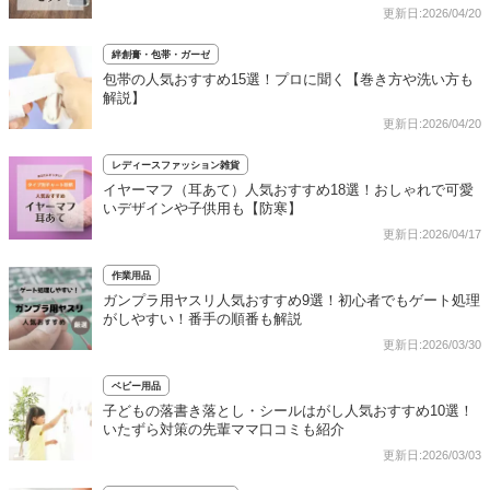
更新日:2026/04/20
絆創膏・包帯・ガーゼ
包帯の人気おすすめ15選！プロに聞く【巻き方や洗い方も
解説】
更新日:2026/04/20
レディースファッション雑貨
イヤーマフ（耳あて）人気おすすめ18選！おしゃれで可愛
いデザインや子供用も【防寒】
更新日:2026/04/17
作業用品
ガンプラ用ヤスリ人気おすすめ9選！初心者でもゲート処理
がしやすい！番手の順番も解説
更新日:2026/03/30
ベビー用品
子どもの落書き落とし・シールはがし人気おすすめ10選！
いたずら対策の先輩ママ口コミも紹介
更新日:2026/03/03