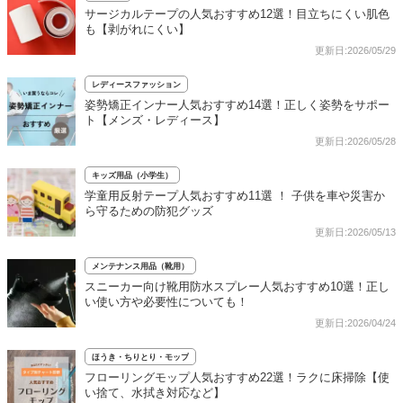
サージカルテープの人気おすすめ12選！目立ちにくい肌色
も【剥がれにくい】
更新日:2026/05/29
レディースファッション
姿勢矯正インナー人気おすすめ14選！正しく姿勢をサポー
ト【メンズ・レディース】
更新日:2026/05/28
キッズ用品（小学生）
学童用反射テープ人気おすすめ11選 ！ 子供を車や災害か
ら守るための防犯グッズ
更新日:2026/05/13
メンテナンス用品（靴用）
スニーカー向け靴用防水スプレー人気おすすめ10選！正し
い使い方や必要性についても！
更新日:2026/04/24
ほうき・ちりとり・モップ
フローリングモップ人気おすすめ22選！ラクに床掃除【使
い捨て、水拭き対応など】