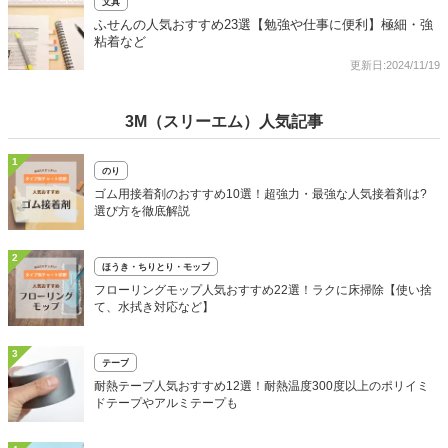
文具
ふせんの人気おすすめ23選【勉強や仕事に便利】極細・強
粘着など
更新日:2024/11/19
3M（スリーエム）人気記事
1
のり
ゴム用接着剤のおすすめ10選！超強力・最強な人気接着剤は?
選び方を徹底解説
2
ほうき・ちりとり・モップ
フローリングモップ人気おすすめ22選！ラクに床掃除【使い捨
て、水拭き対応など】
3
テープ
耐熱テープ人気おすすめ12選！耐熱温度300度以上のポリイミ
ドテープやアルミテープも