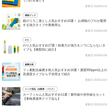
で汚れを落とす
更新日:2026/01/13
掃除グッズ
鏡のうろこ落とし人気おすすめ10選！ お掃除のプロが愛用
する強力タイプや業務用も
更新日:2026/01/08
のり
のり人気おすすめ27選！粘着力が強力＆シワにならないタ
イプも【種類別に紹介】
更新日:2026/01/06
歯磨き粉
フッ素配合歯磨き粉人気おすすめ16選！濃度950ppm以上の
高濃度タイプから子供用まで紹介
更新日:2025/12/10
メンテ用品（自動車・バイク）
カーフィルム人気おすすめ11選！紫外線や赤外線をカット
【車検透過率クリア品も】
更新日:2025/12/10