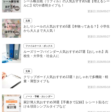
シール帳台紙（リフィル）の人気おすすめ5選【増えるシー
ルに】6穴や透明タイプも！
更新日:2026/05/27
文具
おしりシールの人気おすすめ5選【本物ってある？】小学生
から大人まで大人気！
更新日:2026/05/27
ファイルケース・ボックス
ルーズリーフバインダー人気おすすめ27選【おしゃれ】高
校生・大学生・社会人に
更新日:2026/05/18
文具
クリップボード人気おすすめ13選！おしゃれで多機能・軽
量・薄型タイプも
更新日:2026/05/18
ノート・手帳・カレンダー
家計簿人気おすすめ38選【手書きで記録】レシート貼るだ
け＆項目シンプルタイプなど