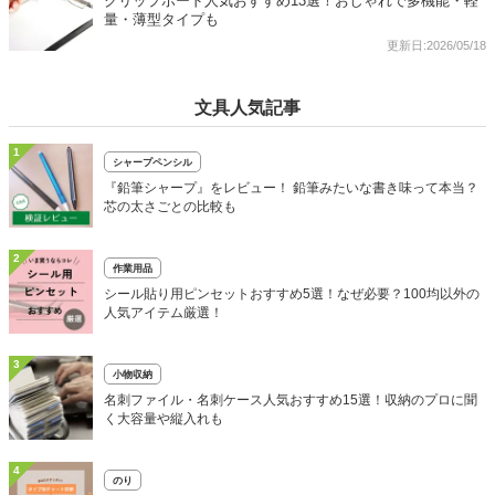
クリップボード人気おすすめ13選！おしゃれで多機能・軽
量・薄型タイプも
更新日:2026/05/18
文具人気記事
1
シャープペンシル
『鉛筆シャープ』をレビュー！ 鉛筆みたいな書き味って本当？
芯の太さごとの比較も
2
作業用品
シール貼り用ピンセットおすすめ5選！なぜ必要？100均以外の
人気アイテム厳選！
3
小物収納
名刺ファイル・名刺ケース人気おすすめ15選！収納のプロに聞
く大容量や縦入れも
4
のり