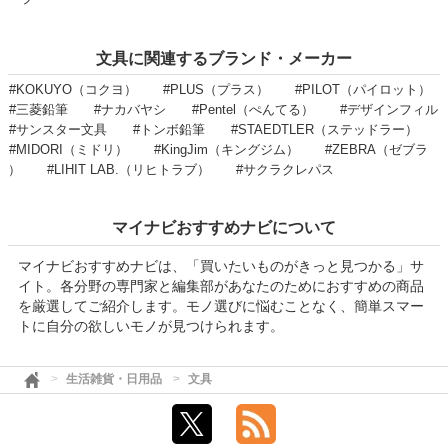
文具に関連するブランド・メーカー
#KOKUYO（コクヨ）
#PLUS（プラス）
#PILOT（パイロット）
#三菱鉛筆
#ナカバヤシ
#Pentel（ぺんてる）
#デザインフィル
#サンスター文具
#トンボ鉛筆
#STAEDTLER（ステッドラー）
#MIDORI（ミドリ）
#KingJim（キングジム）
#ZEBRA（ゼブラ
）
#LIHIT LAB.（リヒトラブ）
#サクラクレパス
マイナビおすすめナビについて
マイナビおすすめナビは、「買いたいものがきっと見つかる」サ
イト。各分野の専門家と編集部があなたのためにおすすめの商品
を厳選してご紹介します。モノ選びに悩むことなく、簡単スマー
トに自分の欲しいモノが見つけられます。
生活雑貨・日用品
文具