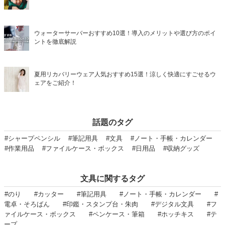
ウォーターサーバーおすすめ10選！導入のメリットや選び方のポイ
ントを徹底解説
夏用リカバリーウェア人気おすすめ15選！涼しく快適にすごせるウ
ェアをご紹介！
話題のタグ
#シャープペンシル
#筆記用具
#文具
#ノート・手帳・カレンダー
#作業用品
#ファイルケース・ボックス
#日用品
#収納グッズ
文具に関するタグ
#のり
#カッター
#筆記用具
#ノート・手帳・カレンダー
#
電卓・そろばん
#印鑑・スタンプ台・朱肉
#デジタル文具
#フ
ァイルケース・ボックス
#ペンケース・筆箱
#ホッチキス
#テ
ープ