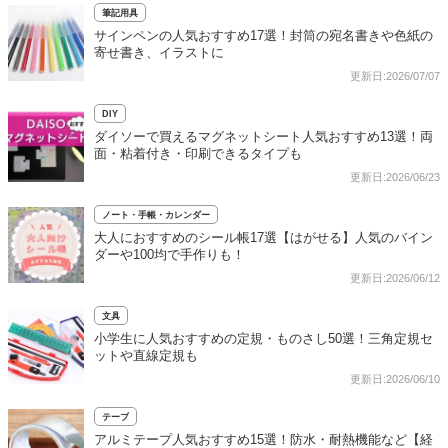
筆記用具
サインペンの人気おすすめ17選！封筒の宛名書きや色紙の
寄せ書き、イラストに
更新日:2026/07/07
DIY
ダイソーで買えるマグネットシート人気おすすめ13選！両
面・粘着付き・印刷できるタイプも
更新日:2026/06/23
ノート・手帳・カレンダー
大人におすすめのシール帳17選【はがせる】人気のバイン
ダーや100均で手作りも！
更新日:2026/06/12
文具
小学生に人気おすすめの定規・ものさし50選！三角定規セ
ットや直線定規も
更新日:2026/06/10
テープ
アルミテープ人気おすすめ15選！防水・耐熱機能など【経