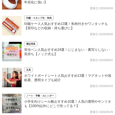
年劣化に強い】
更新日:2026/06/09
印鑑・スタンプ台・朱肉
印鑑ケース人気おすすめ13選！朱肉付きやワンタッチも
【実印などの収納・持ち運びに】
更新日:2026/06/09
筆記用具
蛍光ペン人気おすすめ24選！にじまない・裏写りしない・
長持ち【ノック式も】
更新日:2026/06/01
文具
ホワイトボードシート人気おすすめ13選！マグネットや強
粘着、透明タイプも紹介
更新日:2026/05/29
ノート・手帳・カレンダー
小学生向けシール帳おすすめ10選！人気の透明やサンリオ
も【100均以外にどこで売ってる？】
更新日:2026/05/29