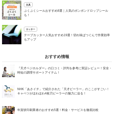
9
文具
ぷくぷくシールおすすめ8選｜人気のボンボンドロップシール
も！
10
カッター
テープカッター人気おすすめ19選！切れ味ばつぐんで作業効率
もアップ
おすすめ情報
『天才ベジホルダー』の口コミ・評判を参考に実証レビュー！安全・
時短の調理サポートアイテム！
NHK「あさイチ」で紹介された「天才ピーラー」のここがすごい！
キャベツがほわほわ4枚刃ピーラーの魅力に迫る！
年賀状印刷業者のおすすめ5選！料金・サービスを徹底比較