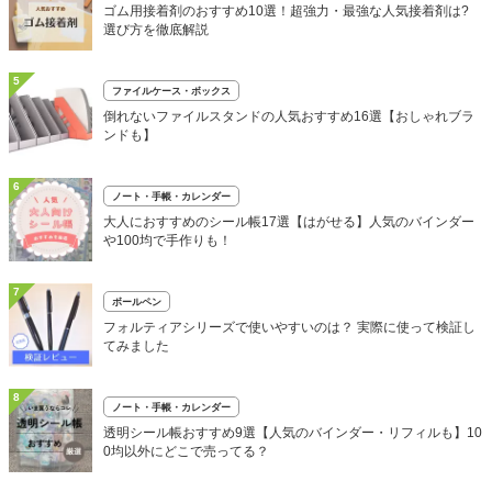
ゴム用接着剤のおすすめ10選！超強力・最強な人気接着剤は?
選び方を徹底解説
5
ファイルケース・ボックス
倒れないファイルスタンドの人気おすすめ16選【おしゃれブラ
ンドも】
6
ノート・手帳・カレンダー
大人におすすめのシール帳17選【はがせる】人気のバインダー
や100均で手作りも！
7
ボールペン
フォルティアシリーズで使いやすいのは？ 実際に使って検証し
てみました
8
ノート・手帳・カレンダー
透明シール帳おすすめ9選【人気のバインダー・リフィルも】10
0均以外にどこで売ってる？