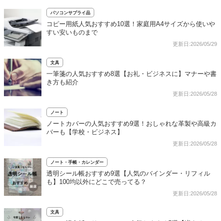
パソコンサプライ品
コピー用紙人気おすすめ10選！家庭用A4サイズから使いや
すい安いものまで
更新日:2026/05/29
文具
一筆箋の人気おすすめ8選【お礼・ビジネスに】マナーや書
き方も紹介
更新日:2026/05/28
ノート
ノートカバーの人気おすすめ9選！おしゃれな革製や高級カ
バーも【学校・ビジネス】
更新日:2026/05/28
ノート・手帳・カレンダー
透明シール帳おすすめ9選【人気のバインダー・リフィル
も】100均以外にどこで売ってる？
更新日:2026/05/28
文具