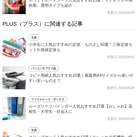
ホワイトボードシート人気おすすめ13選！マグネットや強
粘着、透明タイプも紹介
更新日:2026/05/29
PLUS（プラス）に関連する記事
文具
小学生に人気おすすめの定規・ものさし50選！三角定規セ
ットや直線定規も
更新日:2026/06/10
パソコンサプライ品
コピー用紙人気おすすめ10選！家庭用A4サイズから使いや
すい安いものまで
更新日:2026/05/29
ファイルケース・ボックス
ルーズリーフバインダー人気おすすめ27選【おしゃれ】高
校生・大学生・社会人に
更新日:2026/05/18
文具