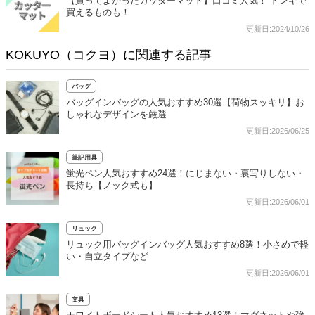
【買ってよかったカッターマット】口コミ人気！ ドンキで
買えるものも！
更新日:2024/10/26
KOKUYO（コクヨ）に関連する記事
バッグ
バッグインバッグの人気おすすめ30選【荷物スッキリ】お
しゃれなデザインを厳選
更新日:2026/06/25
筆記用具
蛍光ペン人気おすすめ24選！にじまない・裏写りしない・
長持ち【ノック式も】
更新日:2026/06/01
リュック
リュック用バッグインバッグ人気おすすめ8選！小さめで軽
い・自立タイプなど
更新日:2026/06/01
文具