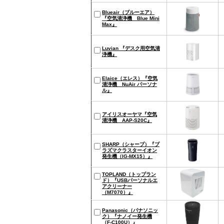
Blueair（ブルーエア）
『空気清浄機 Blue Mini
Max』
Luvian 『デスク用空気清
浄機』
Elaice（エレス）『空気
清浄機 NuAir パーソナ
ル』
アイリスオーヤマ『空気
清浄機 AAP-S20C』
SHARP（シャープ）『プ
ラズマクラスターイオン
発生機（IG-MX15）』
TOPLAND（トップラン
ド）『USBパーソナルエ
アクリーナー
（M7070）』
Panasonic（パナソニッ
ク）『ナノイー発生機
（F-C100U）』