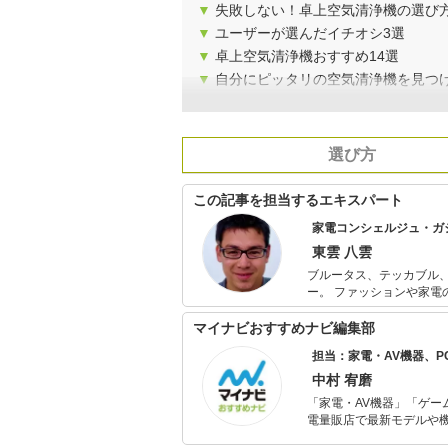
▼
失敗しない！卓上空気清浄機の選び
▼
ユーザーが選んだイチオシ3選
▼
卓上空気清浄機おすすめ14選
▼
自分にピッタリの空気清浄機を見つ
選び方
この記事を担当するエキスパート
家電コンシェルジュ・ガ
東雲 八雲
ブルータス、テッカブル
ー。 ファッションや家電のスペックだけでなく、ストーリーやブランド性まで加味して良い品を探す
のが好き。 週6日の秋葉原・銀座ウォッチや、海外製品の調査まで、とにかく人よりいい品を探すの
が大好き。（今まで購入
マイナビおすすめナビ編集部
担当：家電・AV機器、
中村 宥磨
「家電・AV機器」「ゲー
電量販店で最新モデルや
イトルやイベント情報も