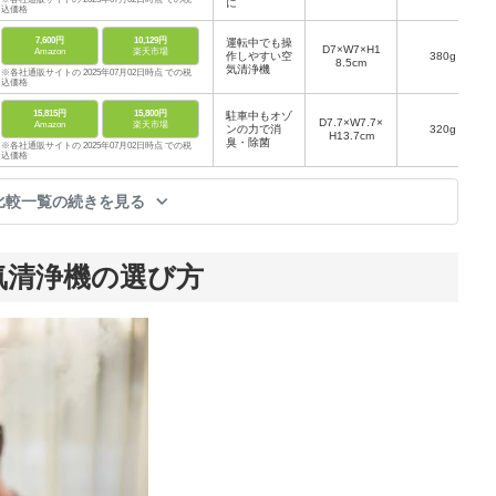
に
込価格
7,600円
10,129円
運転中でも操
D7×W7×H1
Amazon
楽天市場
作しやすい空
380g
8.5cm
気清浄機
※各社通販サイトの 2025年07月02日時点 での税
込価格
15,815円
15,800円
駐車中もオゾ
D7.7×W7.7×
Amazon
楽天市場
ンの力で消
320g
H13.7cm
臭・除菌
※各社通販サイトの 2025年07月02日時点 での税
込価格
比較一覧の続きを見る
気清浄機の選び方