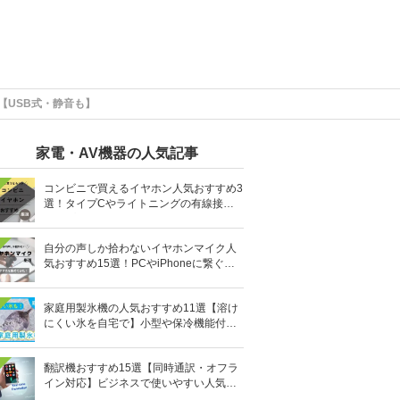
【USB式・静音も】
家電・AV機器の人気記事
コンビニで買えるイヤホン人気おすすめ3
選！タイプCやライトニングの有線接続
タイプも
自分の声しか拾わないイヤホンマイク人
気おすすめ15選！PCやiPhoneに繋ぐ有
線など
家庭用製氷機の人気おすすめ11選【溶け
にくい氷を自宅で】小型や保冷機能付き
も
翻訳機おすすめ15選【同時通訳・オフラ
イン対応】ビジネスで使いやすい人気の
イヤホン型も