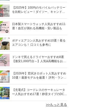
【2025年】100均のモバイルバッテリー
を比較レビュー！ダイソー、キャンドゥ
どっちがいい？
日本製スマートウォッチ人気おすすめ11
選！血圧が測れる高機能・安い製品も
ボディエアコン人気おすすめ10選！着る
エアコンも！ 口コミも参考に
ドンキで買えるドライヤーおすすめ8選
【激安1,000円台～】人気&高機能をお得
にゲット！
【2026年】窓拭きロボット人気おすすめ
10選！最新モデルを厳選！ 評判・ランキ
ングも
0
【充電式】コードレスのサーキュレータ
ー人気おすすめ17選！静音タイプのDCモ
ーターも
>>もっと見る