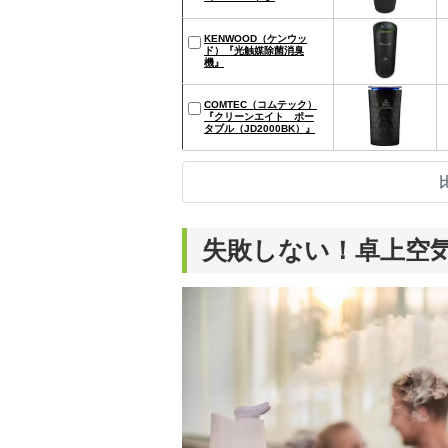
KENWOOD（ケンウッ
ド）『光触媒除菌消臭
機』
COMTEC（コムテック）
『クリーンエイト ポー
タブル（JD2000BK）』
失敗しない！卓上空