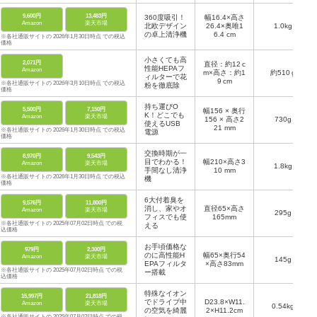
9,600円
13,483円
360度吸引！
幅16.4×高さ
Amazon
楽天市場
北欧デザイン
26.4×奥唯1
1.0kg
の卓上清浄機
6.4 cm
※各社通販サイトの 2026年1月30日時点 での税込
価格
小さくても高
2,071円
直径：約12 c
性能HEPAフ
Amazon
m×高さ：約1
約510 g
ィルターで花
9 cm
※各社通販サイトの 2026年3月10日時点 での税込
粉を徹底除
価格
持ち運びO
5,500円
7,150円
幅156 × 奥行
K！どこでも
Amazon
楽天市場
156 × 高さ2
730g
使えるUSB
21 mm
※各社通販サイトの 2026年1月30日時点 での税込
電源
価格
交換時期が一
8,970円
9,543円
目でわかる！
幅210×高さ3
Amazon
楽天市場
1.8kg
手間なし清浄
10 mm
※各社通販サイトの 2026年1月30日時点 での税込
機
価格
6大付着臭を
9,576円
11,800円
消し、家やオ
直径65×高さ
Amazon
楽天市場
295g
フィスでも使
165mm
※各社通販サイトの 2025年07月02日時点 での税
える
込価格
お手頃価格な
979円
2,300円
のに高性能H
幅65×奥行54
Amazon
楽天市場
145g
EPAフィルタ
×高さ83mm
※各社通販サイトの 2025年07月02日時点 での税
ー搭載
込価格
特殊なイオン
15,997円
21,818円
でドライブ中
D23.8×W11.
Amazon
楽天市場
0.54kg
の空気を綺麗
2×H11.2cm
※各社通販サイトの 2025年07月02日時点 での税