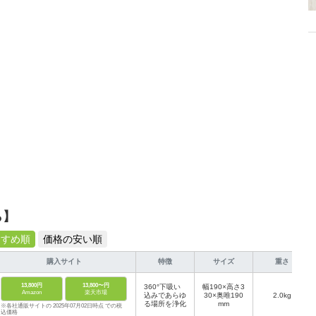
、みんなで楽しめるゲームを発信していきます！
ら】
すすめ順
価格の安い順
購入サイト
特徴
サイズ
重さ
13,800円
13,800〜円
360°下吸い
幅190×高さ3
Amazon
楽天市場
込みであらゆ
30×奥唯190
2.0kg
る場所を浄化
mm
※各社通販サイトの 2025年07月02日時点 での税
込価格