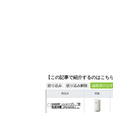
シュで使いやすい家電や
【この記事で紹介するのはこち
絞り込み
絞り込み解除
編集部のお
商品名
画像
SHARP（シャープ）『空
気清浄機（FU-SC01）』