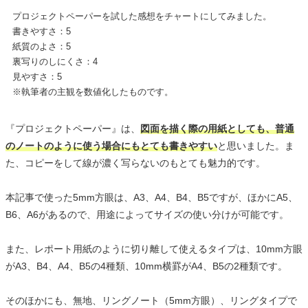
プロジェクトペーパーを試した感想をチャートにしてみました。
書きやすさ：5
紙質のよさ：5
裏写りのしにくさ：4
見やすさ：5
※執筆者の主観を数値化したものです。
『プロジェクトペーパー』は、
図面を描く際の用紙としても、普通
のノートのように使う場合にもとても書きやすい
と思いました。ま
た、コピーをして線が濃く写らないのもとても魅力的です。
本記事で使った5mm方眼は、A3、A4、B4、B5ですが、ほかにA5、
B6、A6があるので、用途によってサイズの使い分けが可能です。
また、レポート用紙のように切り離して使えるタイプは、10mm方眼
がA3、B4、A4、B5の4種類、10mm横罫がA4、B5の2種類です。
そのほかにも、無地、リングノート（5mm方眼）、リングタイプで