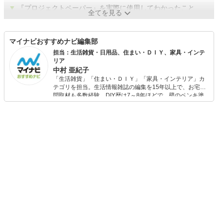
▼
『プロジェクトペーパー』を実際に使用してわかったこと
全てを見る
マイナビおすすめナビ編集部
担当：生活雑貨・日用品、住まい・ＤＩＹ、家具・インテ
リア
中村 亜紀子
「生活雑貨」「住まい・ＤＩＹ」「家具・インテリア」カ
テゴリを担当。生活情報雑誌の編集を15年以上で、お宅訪
問取材も多数経験。DIY歴は7～8年ほどで、壁のペンキ塗
りや壁紙チェンジなどもチャレンジ済み。初心者でもモノ
選びがしやすい記事をお届けします！