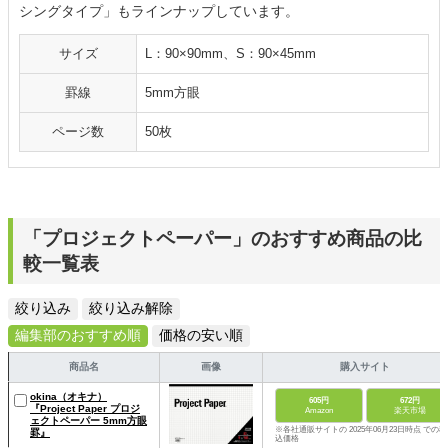
シングタイプ」もラインナップしています。
サイズ
L：90×90mm、S：90×45mm
罫線
5mm方眼
ページ数
50枚
「プロジェクトペーパー」のおすすめ商品の比
較一覧表
絞り込み
絞り込み解除
編集部のおすすめ順
価格の安い順
商品名
画像
購入サイト
okina（オキナ）
605円
672円
『Project Paper プロジ
Amazon
楽天市場
ェクトペーパー 5mm方眼
※各社通販サイトの 2025年06月23日時点 での税
罫』
込価格