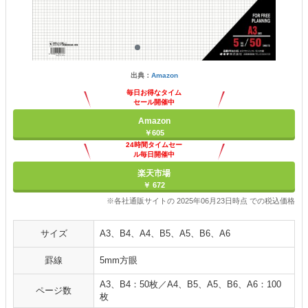
出典：
Amazon
毎日お得なタイム
セール開催中
Amazon
￥605
24時間タイムセー
ル毎日開催中
楽天市場
￥ 672
※各社通販サイトの 2025年06月23日時点 での税込価格
サイズ
A3、B4、A4、B5、A5、B6、A6
罫線
5mm方眼
A3、B4：50枚／A4、B5、A5、B6、A6：100
ページ数
枚