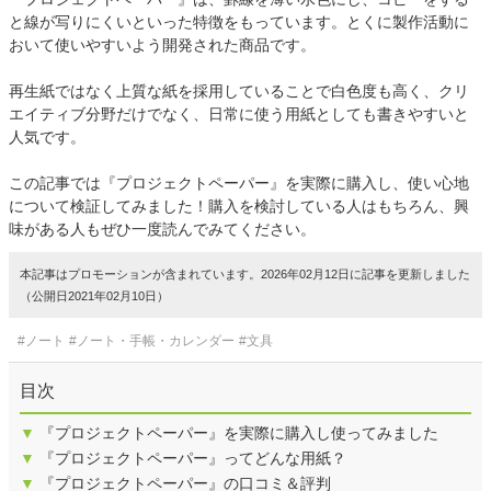
と線が写りにくいといった特徴をもっています。とくに製作活動に
おいて使いやすいよう開発された商品です。
再生紙ではなく上質な紙を採用していることで白色度も高く、クリ
エイティブ分野だけでなく、日常に使う用紙としても書きやすいと
人気です。
この記事では『プロジェクトペーパー』を実際に購入し、使い心地
について検証してみました！購入を検討している人はもちろん、興
味がある人もぜひ一度読んでみてください。
本記事はプロモーションが含まれています。2026年02月12日に記事を更新しました
（公開日2021年02月10日）
#ノート
#ノート・手帳・カレンダー
#文具
目次
▼
『プロジェクトペーパー』を実際に購入し使ってみました
▼
『プロジェクトペーパー』ってどんな用紙？
▼
『プロジェクトペーパー』の口コミ＆評判