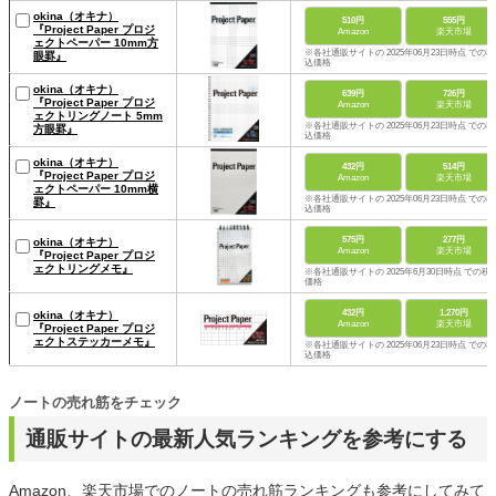
okina（オキナ）
510円
555円
『Project Paper プロジ
Amazon
楽天市場
ェクトペーパー 10mm方
※各社通販サイトの 2025年06月23日時点 での税
眼罫』
込価格
okina（オキナ）
639円
726円
『Project Paper プロジ
Amazon
楽天市場
ェクトリングノート 5mm
※各社通販サイトの 2025年06月23日時点 での税
方眼罫』
込価格
okina（オキナ）
432円
514円
『Project Paper プロジ
Amazon
楽天市場
ェクトペーパー 10mm横
※各社通販サイトの 2025年06月23日時点 での税
罫』
込価格
575円
277円
okina（オキナ）
Amazon
楽天市場
『Project Paper プロジ
ェクトリングメモ』
※各社通販サイトの 2025年6月30日時点 での税
価格
432円
1,270円
okina（オキナ）
Amazon
楽天市場
『Project Paper プロジ
ェクトステッカーメモ』
※各社通販サイトの 2025年06月23日時点 での税
込価格
ノートの売れ筋をチェック
通販サイトの最新人気ランキングを参考にする
Amazon、楽天市場でのノートの売れ筋ランキングも参考にしてみて