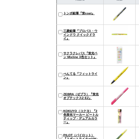
トンボ鉛筆『蛍coat』
三菱鉛筆『プロパス・ウ
インドウ クイックドラ
イ』
サクラクレパス『蛍光ペ
ン Mixline 3色セット』
ぺんてる『フィットライ
ン』
ZEBRA（ゼブラ）『蛍光
オプテックス2 EZ』
KOKUYO（コクヨ）『2
色蛍光マーカー ビートル
ティップ・デュアルカラ
ー』
PILOT（パイロット）
『スポットライターVW』