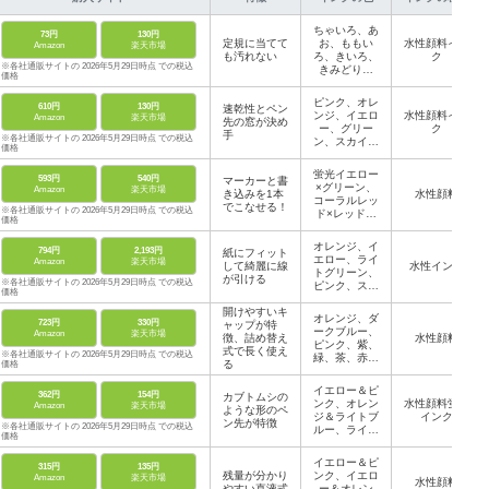
ちゃいろ、あ
73円
130円
定規に当てて
お、ももい
水性顔料イン
Amazon
楽天市場
も汚れない
ろ、きいろ、
ク
※各社通販サイトの 2026年5月29日時点 での税込
きみどりい
価格
ろ、だいだい
いろ、あか、
ピンク、オレ
610円
130円
速乾性とペン
そらいろ、む
ンジ、イエロ
水性顔料イン
Amazon
楽天市場
先の窓が決め
らさき、やま
ー、グリー
ク
手
ぶきいろ
※各社通販サイトの 2026年5月29日時点 での税込
ン、スカイブ
価格
ルー
蛍光イエロー
593円
540円
マーカーと書
×グリーン、
Amazon
楽天市場
き込みを1本
水性顔料
コーラルレッ
でこなせる！
※各社通販サイトの 2026年5月29日時点 での税込
ド×レッド、
価格
ブルー×オレ
ンジ
オレンジ、イ
794円
2,193円
紙にフィット
エロー、ライ
Amazon
楽天市場
して綺麗に線
水性インク
トグリーン、
が引ける
※各社通販サイトの 2026年5月29日時点 での税込
ピンク、スカ
価格
イブルー
開けやすいキ
オレンジ、ダ
723円
330円
ャップが特
ークブルー、
Amazon
楽天市場
徴、詰め替え
水性顔料
ピンク、紫、
式で長く使え
※各社通販サイトの 2026年5月29日時点 での税込
緑、茶、赤、
る
価格
赤紫、青、黄
イエロー＆ピ
362円
154円
カブトムシの
ンク、オレン
水性顔料蛍光
Amazon
楽天市場
ような形のペ
ジ＆ライトブ
インク
ン先が特徴
※各社通販サイトの 2026年5月29日時点 での税込
ルー、ライト
価格
グリーン＆パ
ープル
イエロー＆ピ
315円
135円
残量が分かり
ンク、イエロ
Amazon
楽天市場
水性顔料
やすい直液式
ー＆オレン