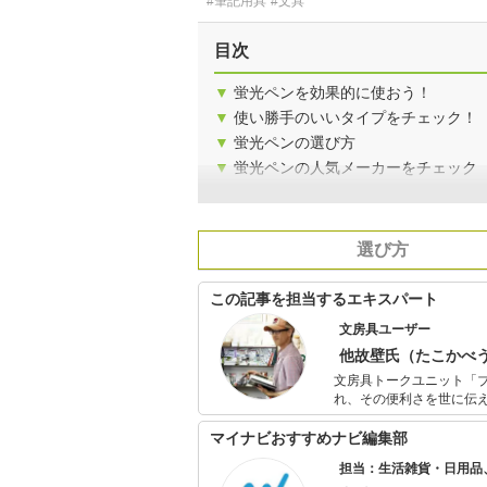
#筆記用具
#文具
目次
▼
蛍光ペンを効果的に使おう！
▼
使い勝手のいいタイプをチェック！
▼
蛍光ペンの選び方
▼
蛍光ペンの人気メーカーをチェック
選び方
この記事を担当するエキスパート
文房具ユーザー
他故壁氏（たこかべ
文房具トークユニット「
れ、その便利さを世に伝
文具全般に興味がある。
す。
マイナビおすすめナビ編集部
担当：生活雑貨・日用品