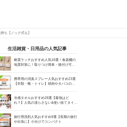
長持ち【ノック式も】
生活雑貨・日用品の人気記事
耐震ラッチおすすめ人気18選！食器棚の
地震対策に！取りつけ簡単・後付け可能
も
携帯用の消臭スプレー人気おすすめ23選
【衣類・靴・トイレ】焼肉やタバコのニ
オイにも
冷感タオルおすすめ28選【最強はど
れ？】人気の濡らさない&使い捨てタイプ
も
旅行用洗剤人気おすすめ9選【長期の旅行
や出張に】小分けでコンパクト