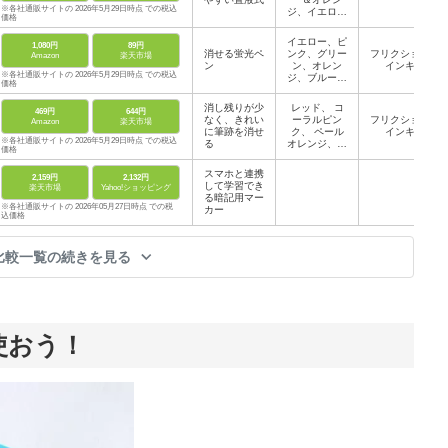
※各社通販サイトの 2026年5月29日時点 での税込
ジ、イエロー
価格
＆グリーン、
ピンク＆オレ
イエロー、ピ
1,080円
89円
ンジ、ピンク
消せる蛍光ペ
ンク、グリー
フリクション
Amazon
楽天市場
＆グリーン、
ン
ン、オレン
インキ
イエロー＆ブ
※各社通販サイトの 2026年5月29日時点 での税込
ジ、ブルー、
ルー、ピンク
価格
バイオレット
＆ブルー
消し残りが少
レッド、 コ
469円
644円
なく、きれい
ーラルピン
フリクション
Amazon
楽天市場
に筆跡を消せ
ク、 ペール
インキ
※各社通販サイトの 2026年5月29日時点 での税込
る
オレンジ、ラ
価格
イトグリー
ン、スカイブ
スマホと連携
2,159円
2,132円
ルー、グレー
して学習でき
楽天市場
Yahoo!ショッピング
る暗記用マー
※各社通販サイトの 2026年05月27日時点 での税
カー
込価格
比較一覧の続きを見る
使おう！