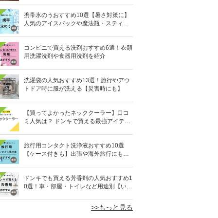
携帯氷のうおすすめ10選【暑さ対策に】
人気のアイスパックや魔法瓶・スティッ
ク型も
コンビニで買える洗剤おすすめ6選！衣類
用洗濯洗剤や食器用洗剤を紹介
洗濯袋の人気おすすめ13選！旅行やアウ
トドア時に服が洗える【災害時にも】
【買ってよかったネッククーラー】口コ
ミ人気は？ ドンキで買える最強アイテム
も
旅行用コンタクト洗浄液おすすめ10選
【ケース付きも】出張や海外旅行にも便
利
0
ドンキでも買える芳香剤の人気おすすめ1
0選！車・部屋・トイレなど用途別【いい
匂い】
>>もっと見る