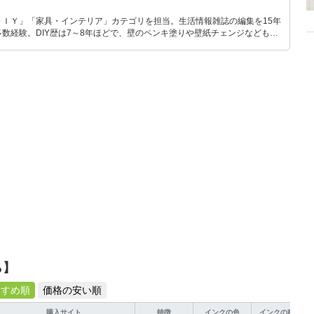
ＤＩＹ」「家具・インテリア」カテゴリを担当。生活情報雑誌の編集を15年
数経験。DIY歴は7～8年ほどで、壁のペンキ塗りや壁紙チェンジなどもチ
もモノ選びがしやすい記事をお届けします！
ら】
すすめ順
価格の安い順
購入サイト
特徴
インクの色
インクの種類