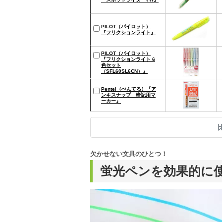
PILOT（パイロット）
『フリクションライト』
PILOT（パイロット）
『フリクションライト 6
色セット
（SFL60SL6CN）』
Pentel（ぺんてる）『ア
ンキスナップ 暗記用マ
ーカー』
欠かせない文具のひとつ！
蛍光ペンを効果的に