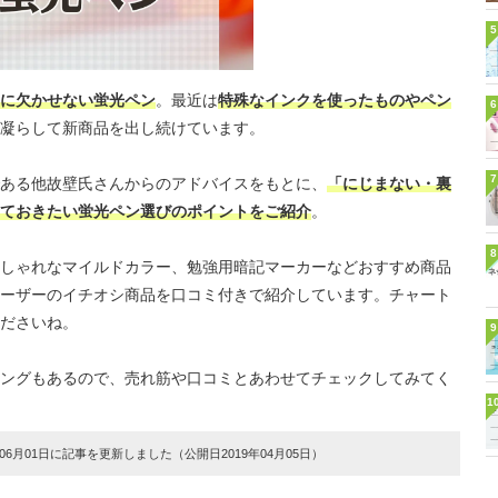
5
に欠かせない蛍光ペン
。最近は
特殊なインクを使ったものやペン
6
凝らして新商品を出し続けています。
7
ある他故壁氏さんからのアドバイスをもとに、
「にじまない・裏
ておきたい蛍光ペン選びのポイントをご紹介
。
8
しゃれなマイルドカラー、勉強用暗記マーカーなどおすすめ商品
ーザーのイチオシ商品を口コミ付きで紹介しています。チャート
ださいね。
9
ングもあるので、売れ筋や口コミとあわせてチェックしてみてく
1
6月01日に記事を更新しました（公開日2019年04月05日）