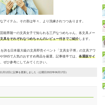
5
なアイテム。その形は年々、より洗練されつつあります。
6
芸能界随一の文具女子で知られる三戸なつめちゃん、各文具メー
7
文具をそれぞれなつめちゃんのレビュー付きでご紹介
します。
人を誇る日本最大級の文具即売イベント「文具女子博」の文具アワ
8
やSNSで人気のおすすめ商品を厳選。記事後半では、
各通販サイ
、ぜひ参考にしてみてください。
9
1月12日に記事を更新しました（公開日2022年06月17日）
1