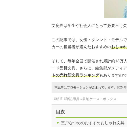
文房具は学生や社会人にとって必要不可欠
この記事では、女優・タレント・モデルで
カーの担当者が選んだおすすめの
おしゃれ
そして、毎年全国で開催され累計約18万
ード受賞文具、さらに、編集部がメディア
トの売れ筋文具ランキング
もありますので
本記事はプロモーションが含まれています。2024年1
#鉛筆
#筆記用具
#収納ケース・ボックス
目次
▼
三戸なつめのおすすめおしゃれ文具