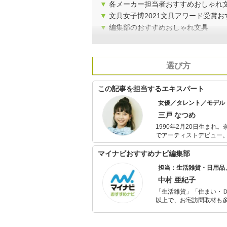
▼
各メーカー担当者おすすめおしゃれ
▼
文具女子博2021文具アワード受賞
▼
編集部のおすすめおしゃれ文具
選び方
この記事を担当するエキスパート
女優／タレント／モデル
三戸 なつめ
1990年2月20日生ま
でアーティストデビュー。
小説「おちょやん」や、2
映画「LOVE LIFE」
マイナビおすすめナビ編集部
り。モデル、タレント、
担当：生活雑貨・日用品
中村 亜紀子
「生活雑貨」「住まい・
以上で、お宅訪問取材も多
ャレンジ済み。初心者で