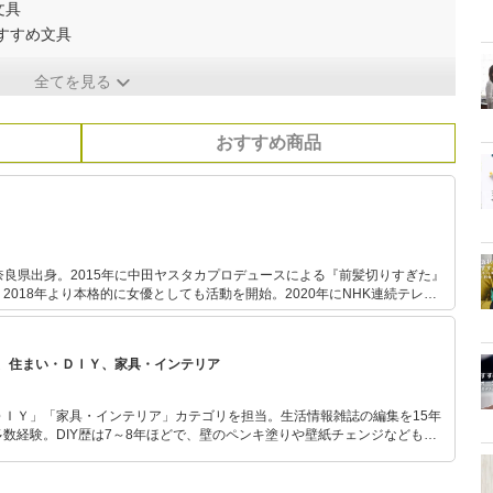
文具
おすすめ文具
全てを見る
おすすめ商品
れ。奈良県出身。2015年に中田ヤスタカプロデュースによる『前髪切りすぎた』
2018年より本格的に女優としても活動を開始。2020年にNHK連続テレビ
022年ドラマ「ユーチューバーに娘はやらん！」、2022年9月9日に公開の
に出演。WEBメディアMdNにて「三戸なつめの東京文具さんぽ」の連載実績あ
女優として幅広いジャンルで活躍している。
、住まい・ＤＩＹ、家具・インテリア
ＤＩＹ」「家具・インテリア」カテゴリを担当。生活情報雑誌の編集を15年
数経験。DIY歴は7～8年ほどで、壁のペンキ塗りや壁紙チェンジなどもチ
もモノ選びがしやすい記事をお届けします！