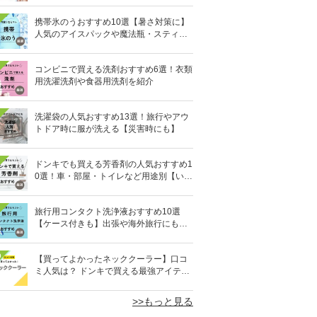
携帯氷のうおすすめ10選【暑さ対策に】
人気のアイスパックや魔法瓶・スティッ
ク型も
コンビニで買える洗剤おすすめ6選！衣類
用洗濯洗剤や食器用洗剤を紹介
洗濯袋の人気おすすめ13選！旅行やアウ
トドア時に服が洗える【災害時にも】
ドンキでも買える芳香剤の人気おすすめ1
0選！車・部屋・トイレなど用途別【いい
匂い】
旅行用コンタクト洗浄液おすすめ10選
【ケース付きも】出張や海外旅行にも便
利
0
【買ってよかったネッククーラー】口コ
ミ人気は？ ドンキで買える最強アイテム
も
>>もっと見る