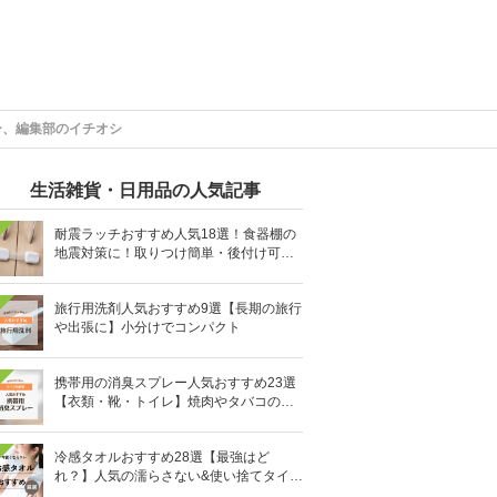
ー、編集部のイチオシ
生活雑貨・日用品の人気記事
耐震ラッチおすすめ人気18選！食器棚の
地震対策に！取りつけ簡単・後付け可能
も
旅行用洗剤人気おすすめ9選【長期の旅行
や出張に】小分けでコンパクト
携帯用の消臭スプレー人気おすすめ23選
【衣類・靴・トイレ】焼肉やタバコのニ
オイにも
冷感タオルおすすめ28選【最強はど
れ？】人気の濡らさない&使い捨てタイプ
も