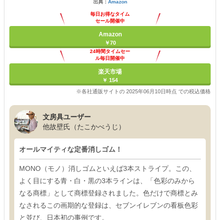
出典：
Amazon
毎日お得なタイム
セール開催中
Amazon
￥70
24時間タイムセー
ル毎日開催中
楽天市場
￥ 154
※各社通販サイトの 2025年06月10日時点 での税込価格
文房具ユーザー
他故壁氏（たこかべうじ）
オールマイティな定番消しゴム！
MONO（モノ）消しゴムといえば3本ストライプ。この、
よく目にする青・白・黒の3本ラインは、「色彩のみから
なる商標」として商標登録されました。色だけで商標とみ
なされるこの画期的な登録は、セブンイレブンの看板色彩
と並び、日本初の事例です。