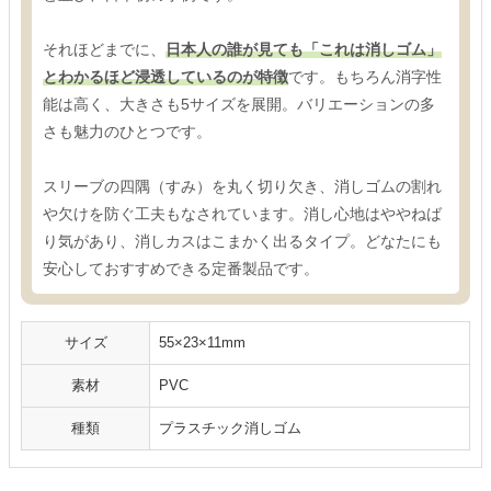
それほどまでに、
日本人の誰が見ても「これは消しゴム」
とわかるほど浸透しているのが特徴
です。もちろん消字性
能は高く、大きさも5サイズを展開。バリエーションの多
さも魅力のひとつです。
スリーブの四隅（すみ）を丸く切り欠き、消しゴムの割れ
や欠けを防ぐ工夫もなされています。消し心地はややねば
り気があり、消しカスはこまかく出るタイプ。どなたにも
安心しておすすめできる定番製品です。
サイズ
55×23×11mm
素材
PVC
種類
プラスチック消しゴム