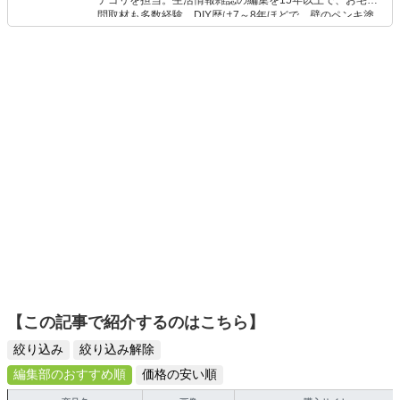
テゴリを担当。生活情報雑誌の編集を15年以上で、お宅訪
問取材も多数経験。DIY歴は7～8年ほどで、壁のペンキ塗
りや壁紙チェンジなどもチャレンジ済み。初心者でもモノ
選びがしやすい記事をお届けします！
【この記事で紹介するのはこちら】
絞り込み
絞り込み解除
編集部のおすすめ順
価格の安い順