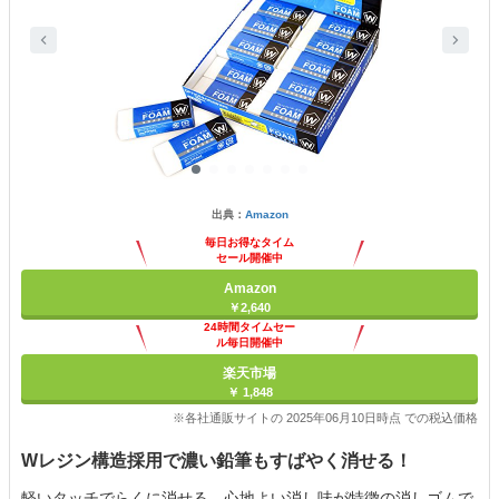
出典：
Amazon
毎日お得なタイム
セール開催中
Amazon
￥2,640
24時間タイムセー
ル毎日開催中
楽天市場
￥ 1,848
※各社通販サイトの 2025年06月10日時点 での税込価格
Wレジン構造採用で濃い鉛筆もすばやく消せる！
軽いタッチでらくに消せる、心地よい消し味が特徴の消しゴムで