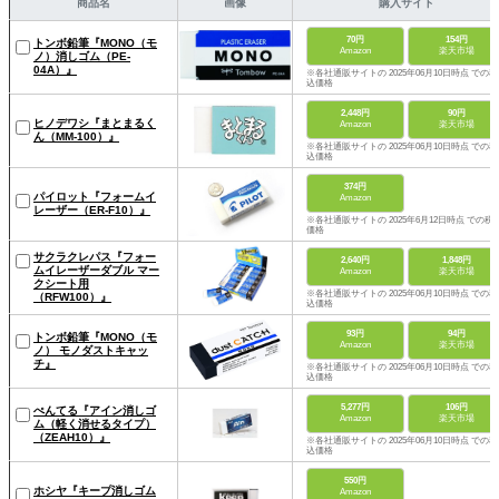
商品名
画像
購入サイト
70円
154円
トンボ鉛筆『MONO（モ
Amazon
楽天市場
ノ）消しゴム（PE-
04A）』
※各社通販サイトの 2025年06月10日時点 での税
込価格
2,448円
90円
ヒノデワシ『まとまるく
Amazon
楽天市場
ん（MM-100）』
※各社通販サイトの 2025年06月10日時点 での税
込価格
374円
パイロット『フォームイ
Amazon
レーザー（ER-F10）』
※各社通販サイトの 2025年6月12日時点 での税
価格
サクラクレパス『フォー
2,640円
1,848円
ムイレーザーダブル マー
Amazon
楽天市場
クシート用
※各社通販サイトの 2025年06月10日時点 での税
（RFW100）』
込価格
93円
94円
トンボ鉛筆『MONO（モ
Amazon
楽天市場
ノ） モノダストキャッ
チ』
※各社通販サイトの 2025年06月10日時点 での税
込価格
5,277円
106円
ぺんてる『アイン消しゴ
Amazon
楽天市場
ム（軽く消せるタイプ）
（ZEAH10）』
※各社通販サイトの 2025年06月10日時点 での税
込価格
550円
ホシヤ『キープ消しゴム
Amazon