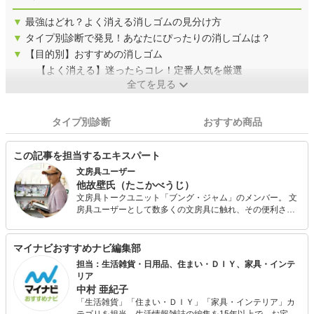
▼
最強はどれ？よく消える消しゴムの見分け方
▼
タイプ別診断で発見！あなたにぴったりの消しゴムは？
▼
【目的別】おすすめの消しゴム
【よく消える】迷ったらコレ！定番人気を厳選
全てを見る
タイプ別診断
おすすめ商品
この記事を担当するエキスパート
文房具ユーザー
他故壁氏（たこかべうじ）
文房具トークユニット「ブング・ジャム」のメンバー。 文
房具ユーザーとして数多くの文房具に触れ、その便利さを
世に伝えたいと切望する。 筆記具と紙、その周辺の文房具
を中心としたパーソナル文具全般に興味がある。 コレクタ
ーではないので所有点数は多くないが、文房具は買ったら
マイナビおすすめナビ編集部
必ず試す。
担当：生活雑貨・日用品、住まい・ＤＩＹ、家具・インテ
リア
中村 亜紀子
「生活雑貨」「住まい・ＤＩＹ」「家具・インテリア」カ