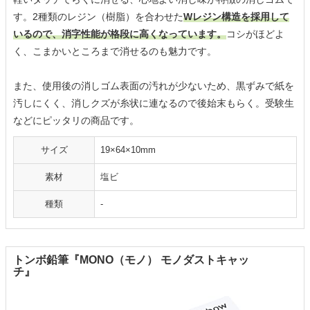
す。2種類のレジン（樹脂）を合わせた
Wレジン構造を採用して
いるので、消字性能が格段に高くなっています。
コシがほどよ
く、こまかいところまで消せるのも魅力です。
また、使用後の消しゴム表面の汚れが少ないため、黒ずみで紙を
汚しにくく、消しクズが糸状に連なるので後始末もらく。受験生
などにピッタリの商品です。
サイズ
19×64×10mm
素材
塩ビ
種類
-
トンボ鉛筆『MONO（モノ） モノダストキャッ
チ』