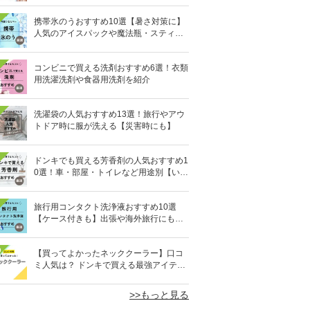
携帯氷のうおすすめ10選【暑さ対策に】
人気のアイスパックや魔法瓶・スティッ
ク型も
コンビニで買える洗剤おすすめ6選！衣類
用洗濯洗剤や食器用洗剤を紹介
洗濯袋の人気おすすめ13選！旅行やアウ
トドア時に服が洗える【災害時にも】
ドンキでも買える芳香剤の人気おすすめ1
0選！車・部屋・トイレなど用途別【いい
匂い】
旅行用コンタクト洗浄液おすすめ10選
【ケース付きも】出張や海外旅行にも便
利
0
【買ってよかったネッククーラー】口コ
ミ人気は？ ドンキで買える最強アイテム
も
>>もっと見る