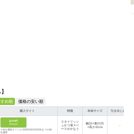
ら】
すすめ順
価格の安い順
購入サイト
特徴
本体サイズ
引き出し内寸
22,574円
スタイリッシ
幅32×奥行25
Amazon
ュかつ省スペ
-
×高さ32cm
ースがかなう
※各社通販サイトの 2025年06月03日時点 での税
込価格