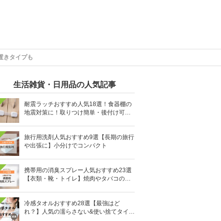
置きタイプも
生活雑貨・日用品の人気記事
耐震ラッチおすすめ人気18選！食器棚の
地震対策に！取りつけ簡単・後付け可能
も
旅行用洗剤人気おすすめ9選【長期の旅行
や出張に】小分けでコンパクト
携帯用の消臭スプレー人気おすすめ23選
【衣類・靴・トイレ】焼肉やタバコのニ
オイにも
冷感タオルおすすめ28選【最強はど
れ？】人気の濡らさない&使い捨てタイプ
も