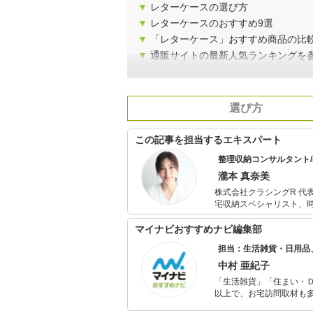
▼
レターケースの選び方
▼
レターケースのおすすめ9選
▼
「レターケース」おすすめ商品の比
▼
通販サイトの最新人気ランキングを
選び方
この記事を担当するエキスパート
整理収納コンサルタント
瀧本 真奈美
株式会社クラシングR 代
宅収納スペシャリスト、時
130冊を超える。 専門
数。 SNS総フォロワー
マイナビおすすめナビ編集部
務、ショップ経営など幅
担当：生活雑貨・日用品
中村 亜紀子
「生活雑貨」「住まい・
以上で、お宅訪問取材も多
ャレンジ済み。初心者で