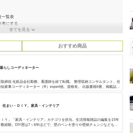
較一覧表
参考にする
全てを見る
おすすめ商品
/暮らしコーディネーター
表取締役 化粧品会社勤務、看護師を経て転職。 整理収納コンサルタント、住
短家事コーディネーター（R）expert他、資格有。 出版書籍6冊、掲載誌は
家として「サタデープラス」「ZIP!」「ラヴィット！」などメディア出演も多
19万人のインフルエンサーとして暮らしを提案、執筆、講演、SNSコンサル業
広く活動している。
、住まい・ＤＩＹ、家具・インテリア
ＤＩＹ」「家具・インテリア」カテゴリを担当。生活情報雑誌の編集を15年
数経験。DIY歴は7～8年ほどで、壁のペンキ塗りや壁紙チェンジなどもチ
もモノ選びがしやすい記事をお届けします！