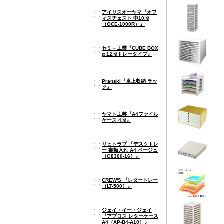
アイリスオーヤマ『オフ
ィスチェスト 中10段
（OCE-1000R）』
セミ－工業『CUBE BOX
α 12段トレータイプ』
Pranski『卓上収納 ラッ
ク』
ヤマト工芸『A4ファイル
ケース 4段』
リヒトラブ 『デスクトレ
ー 書類入れ A4 ベージュ
（G8300-16）』
CREW'S 『レタートレー
（LT-500）』
ジェイ・イー・ジェイ
『アプロス レターケース
A4（AP-B4-A10）』