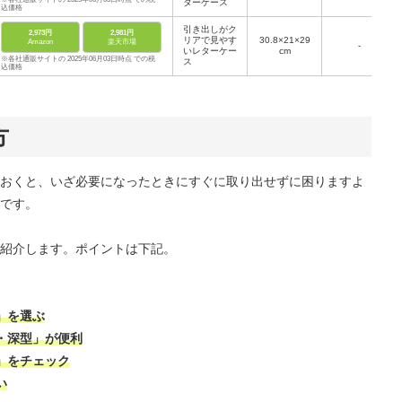
ターケース
込価格
引き出しがク
2,973円
2,981円
リアで見やす
30.8×21×29
Amazon
楽天市場
-
いレターケー
cm
※各社通販サイトの 2025年06月03日時点 での税
ス
込価格
方
おくと、いざ必要になったときにすぐに取り出せずに困りますよ
です。
紹介します。ポイントは下記。
」を選ぶ
・深型」が便利
」をチェック
い