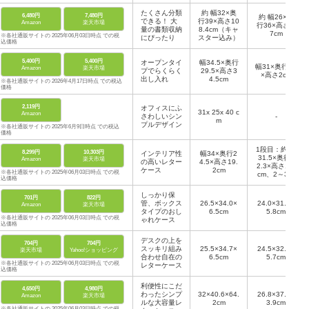
たくさん分類
約 幅32×奥
6,480円
7,480円
約 幅26×奥
できる！ 大
行39×高さ10
Amazon
楽天市場
行36×高さ7.
量の書類収納
8.4cm（キャ
7cm
※各社通販サイトの 2025年06月03日時点 での税
にぴったり
スター込み）
込価格
5,400円
5,400円
オープンタイ
幅34.5×奥行
幅31×奥行22
Amazon
楽天市場
プでらくらく
29.5×高さ3
×高さ2cm
出し入れ
4.5cm
※各社通販サイトの 2026年4月17日時点 での税込
価格
2,119円
オフィスにふ
31x 25x 40 c
Amazon
さわしいシン
-
m
プルデザイン
※各社通販サイトの 2025年6月9日時点 での税込
価格
1段目：約 幅
8,299円
10,303円
インテリア性
幅34×奥行2
31.5×奥行2
Amazon
楽天市場
の高いレター
4.5×高さ19.
2.3×高さ1.1
ケース
2cm
※各社通販サイトの 2025年06月03日時点 での税
cm、2～3段
込価格
目：約 幅31.
5×奥行22.3×
しっかり保
701円
822円
高さ2.2cm、
管、ボックス
26.5×34.0×
24.0×31.3×
Amazon
楽天市場
ほか
タイプのおし
6.5cm
5.8cm
※各社通販サイトの 2025年06月03日時点 での税
ゃれケース
込価格
デスクの上を
704円
704円
スッキリ組み
25.5×34.7×
24.5×32.5×
楽天市場
Yahoo!ショッピング
合わせ自在の
6.5cm
5.7cm
※各社通販サイトの 2025年06月03日時点 での税
レターケース
込価格
利便性にこだ
4,650円
4,980円
わったシンプ
32×40.6×64.
26.8×37.9×
Amazon
楽天市場
ルな大容量レ
2cm
3.9cm
※各社通販サイトの 2025年06月03日時点 での税