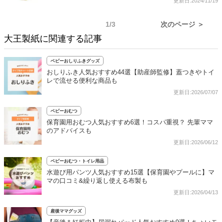
更新日:2024/11/19
1/3
次のページ ＞
大王製紙に関連する記事
ベビーおしりふきグッズ
おしりふき人気おすすめ44選【助産師監修】蓋つきやトイ
レで流せる便利な商品も
更新日:2026/07/07
ベビーおむつ
保育園用おむつ人気おすすめ6選！コスパ重視？ 先輩ママ
のアドバイスも
更新日:2026/06/12
ベビーおむつ・トイレ用品
水遊び用パンツ人気おすすめ15選【保育園やプールに】マ
マの口コミ&繰り返し使える布製も
更新日:2026/04/13
産後ママグッズ