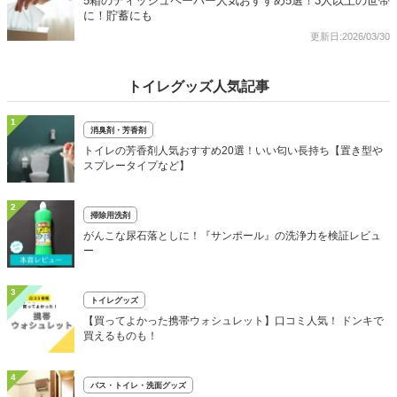
5箱のティッシュペーパー人気おすすめ5選！3人以上の世帯
に！貯蓄にも
更新日:2026/03/30
トイレグッズ人気記事
1
消臭剤・芳香剤
トイレの芳香剤人気おすすめ20選！いい匂い長持ち【置き型や
スプレータイプなど】
2
掃除用洗剤
がんこな尿石落としに！『サンポール』の洗浄力を検証レビュ
ー
3
トイレグッズ
【買ってよかった携帯ウォシュレット】口コミ人気！ ドンキで
買えるものも！
4
バス・トイレ・洗面グッズ