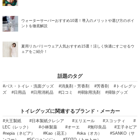
ウォーターサーバーおすすめ10選！導入のメリットや選び方のポイ
ントを徹底解説
夏用リカバリーウェア人気おすすめ15選！涼しく快適にすごせるウ
ェアをご紹介！
話題のタグ
#バス・トイレ・洗面グッズ
#消臭剤・芳香剤
#芳香剤
#トイレグッ
ズ
#日用品
#日用消耗品
#口コミ
#掃除用洗剤
#掃除グッズ
トイレグッズに関連するブランド・メーカー
#大王製紙
#日本製紙クレシア
#エリエール
#スコッティ
#
LEC（レック）
#小林製薬
#オーエ
#無印良品
#王子ネピア
#nepia（ネピア）
#Kao（花王）
#oka（オカ）
#SANKO（サ
ンコー）
#SCジョンソン
#TOTO（トートー）