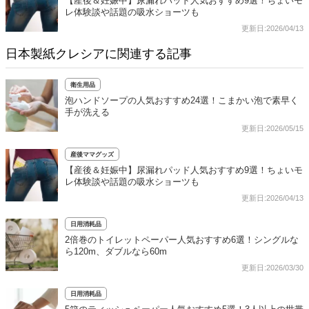
【産後＆妊娠中】尿漏れパッド人気おすすめ9選！ちょいモ
レ体験談や話題の吸水ショーツも
更新日:2026/04/13
日本製紙クレシアに関連する記事
衛生用品
泡ハンドソープの人気おすすめ24選！こまかい泡で素早く
手が洗える
更新日:2026/05/15
産後ママグッズ
【産後＆妊娠中】尿漏れパッド人気おすすめ9選！ちょいモ
レ体験談や話題の吸水ショーツも
更新日:2026/04/13
日用消耗品
2倍巻のトイレットペーパー人気おすすめ6選！シングルな
ら120m、ダブルなら60m
更新日:2026/03/30
日用消耗品