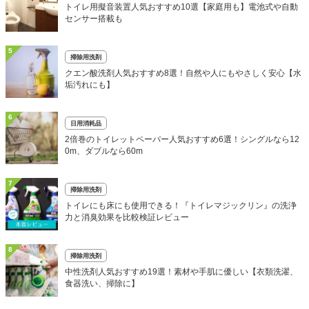
トイレ用擬音装置人気おすすめ10選【家庭用も】電池式や自動
センサー搭載も
5
掃除用洗剤
クエン酸洗剤人気おすすめ8選！自然や人にもやさしく安心【水
垢汚れにも】
6
日用消耗品
2倍巻のトイレットペーパー人気おすすめ6選！シングルなら12
0m、ダブルなら60m
7
掃除用洗剤
トイレにも床にも使用できる！『トイレマジックリン』の洗浄
力と消臭効果を比較検証レビュー
8
掃除用洗剤
中性洗剤人気おすすめ19選！素材や手肌に優しい【衣類洗濯、
食器洗い、掃除に】