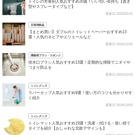
トイレの芳香剤人気おすすめ20選！いい匂い長持ち【置き
型やスプレータイプなど】
更新日:2025/02/15
日用消耗品
【まとめ買い】ダブルのトイレットペーパーおすすめ13
選！人気のネピアやエリエールなど
更新日:2024/12/26
掃除用ブラシ・スポンジ
排水口ブラシ人気おすすめ13選！定期的な掃除でニオイや
つまり防止を
更新日:2024/12/19
トイレグッズ
ラバーカップ人気おすすめ9選！使い方のコツも分かりやす
く紹介
更新日:2024/12/03
トイレグッズ
トイレマット人気おすすめ19選！洗濯・拭ける・使い捨て
タイプを紹介【おしゃれな北欧デザインも】