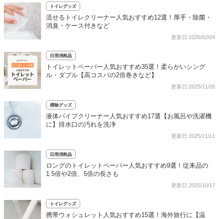
トイレグッズ
流せるトイレクリーナー人気おすすめ12選！厚手・除菌・
消臭・ケース付きなど
更新日:2026/02/04
日用消耗品
トイレットペーパー人気おすすめ35選！柔らかいシング
ル・ダブル【高コスパの2倍巻きなど】
更新日:2025/11/26
掃除グッズ
液体パイプクリーナー人気おすすめ17選【お風呂や洗濯機
に】排水口の汚れを洗浄
更新日:2025/11/11
日用消耗品
ロングのトイレットペーパー人気おすすめ9選！従来品の
1.5倍や2倍、5倍の長さも
更新日:2025/10/17
トイレグッズ
携帯ウォシュレット人気おすすめ15選！海外旅行に【温