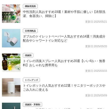
掃除用洗剤
中性洗剤人気おすすめ19選！素材や手肌に優しい【衣類洗
濯、食器洗い、掃除に】
更新日:2025/05/21
日用消耗品
ダブルのトイレットペーパー人気おすすめ14選！消臭成分
配合やシャワートイレ対応など
更新日:2025/05/20
消臭剤
トイレの消臭スプレー人気おすすめ20選【いい匂い・無香
料】おしゃれな携帯用も
更新日:2025/03/15
トイレグッズ
トイレポットの人気おすすめ12選！サニタリーボックスや
ごみ入れに使える
更新日:2025/03/09
消臭剤・芳香剤