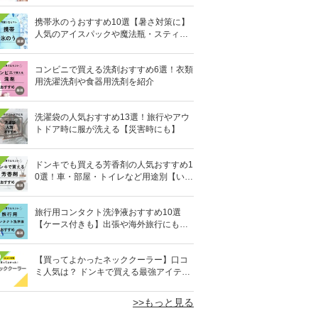
携帯氷のうおすすめ10選【暑さ対策に】
人気のアイスパックや魔法瓶・スティッ
ク型も
コンビニで買える洗剤おすすめ6選！衣類
用洗濯洗剤や食器用洗剤を紹介
洗濯袋の人気おすすめ13選！旅行やアウ
トドア時に服が洗える【災害時にも】
ドンキでも買える芳香剤の人気おすすめ1
0選！車・部屋・トイレなど用途別【いい
匂い】
旅行用コンタクト洗浄液おすすめ10選
【ケース付きも】出張や海外旅行にも便
利
0
【買ってよかったネッククーラー】口コ
ミ人気は？ ドンキで買える最強アイテム
も
>>もっと見る