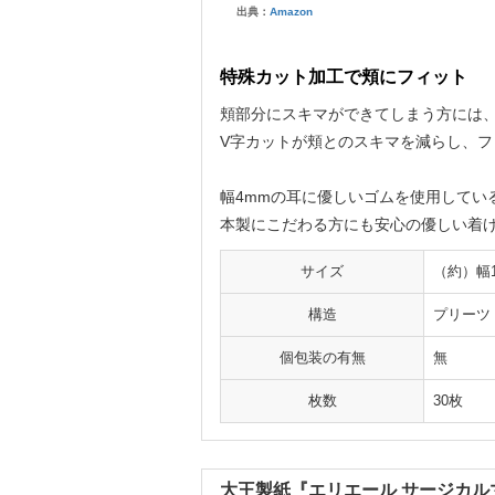
出典：
Amazon
特殊カット加工で頬にフィット
頬部分にスキマができてしまう方には
V字カットが頬とのスキマを減らし、フ
幅4mmの耳に優しいゴムを使用してい
本製にこだわる方にも安心の優しい着
サイズ
（約）幅1
構造
プリーツ
個包装の有無
無
枚数
30枚
大王製紙『エリエール サージカル