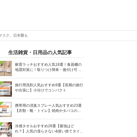
マスク、日本製も
生活雑貨・日用品の人気記事
耐震ラッチおすすめ人気18選！食器棚の
地震対策に！取りつけ簡単・後付け可能
も
旅行用洗剤人気おすすめ9選【長期の旅行
や出張に】小分けでコンパクト
携帯用の消臭スプレー人気おすすめ23選
【衣類・靴・トイレ】焼肉やタバコのニ
オイにも
冷感タオルおすすめ28選【最強はど
れ？】人気の濡らさない&使い捨てタイプ
も