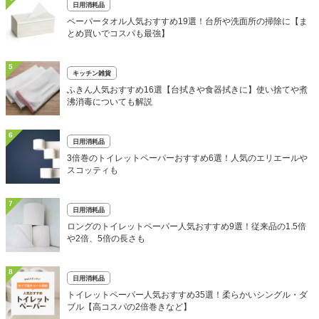
日用消耗品
ペーパータオル人気おすすめ19選！台所や洗面所の掃除に【ま
とめ買いでコスパも最強】
5
キッチン雑貨
ふきん人気おすすめ16選【台拭きや食器拭きに】使い捨てや煮
沸消毒についても解説
6
日用消耗品
3倍巻のトイレットペーパーおすすめ6選！人気のエリエールや
スコッティも
7
日用消耗品
ロングのトイレットペーパー人気おすすめ9選！従来品の1.5倍
や2倍、5倍の長さも
8
日用消耗品
トイレットペーパー人気おすすめ35選！柔らかいシングル・ダ
ブル【高コスパの2倍巻きなど】