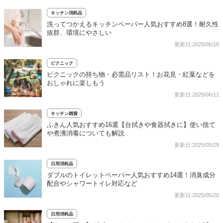
キッチン消耗品
洗ってつかえるキッチンペーパー人気おすすめ8選！耐久性
抜群、環境にやさしい
更新日:2025/06/18
ピクニック
ピクニックの持ち物・必需品リスト！お花見・紅葉などを
おしゃれに楽しもう
更新日:2025/06/11
キッチン雑貨
ふきん人気おすすめ16選【台拭きや食器拭きに】使い捨て
や煮沸消毒についても解説
更新日:2025/05/28
日用消耗品
ダブルのトイレットペーパー人気おすすめ14選！消臭成分
配合やシャワートイレ対応など
更新日:2025/05/20
日用消耗品