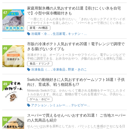
柔軟剤がどこに売っているかも合わせて解説するので、ぜひ参考にし
てくださいね。
家庭用製氷機の人気おすすめ11選【溶けにくい氷を自宅
47
で】小型や保冷機能付きも
「一度にたくさんの氷を作りたい」「きれいなロックアイスでハイボ
ードやウイスキーを楽しみたい」「バーベキューで溶けにくい氷を使
いたい」そんなシーンで活躍するのが家庭用製氷機。冷蔵庫よりも早
家電・AV機器
いスピードで、透明度の高い氷を作ることができます。大人数のホー
,
,
冷蔵庫・冷凍庫
生活家電
キッチン・調理家電
ムパーティーやバーベキューなどでも活躍する便利なアイテムです。
この記事では、家庭用製氷機の選び方や、家電販売員のたろっささん
と編集部が選んだおすすめ商品をご紹介します。保冷機能付き、大容
市販の冷凍ポテト人気おすすめ20選！電子レンジで調理で
量、小さい氷が作れるものなど人気の製氷機を厳選しました。記事後
48
きる揚げないタイプも
半には、比較一覧表、通販サイトの売れ筋人気ランキングもあるの
で、口コミや評判もチェックしてみてください。
冷凍ポテトは、オーブントースターやフライパン、電子レンジなどで
手軽に調理できる、お弁当やおやつ、夕飯のおかずにも便利な万能商
品です。この記事では、料理研究家の三谷良子さんのアドバイスをも
食品・ドリンク
とに、冷凍ポテトの選び方とおすすめ商品をご紹介。カリカリとした
,
,
冷凍食品（揚げ物・焼き物）
冷凍食品
野菜・きのこ
食感から食べ応えのあるものまで、電子レンジのみで揚げないタイプ
などもピックアップしています。記事後半には、通販サイトの最新人
気ランキングのリンク、揚げ方やアレンジレシピも掲載しています！
Switchの動物好きに人気おすすめゲームソフト16選！子供
ぜひ、最後までチェックしてみてください。
49
向け、育成系、戦う格闘系も!?
Nintendo Switchでは、かわいらくて癒される動物をテーマにしたタイ
トルがあります。例えば、動物が育てられる育成ゲーム、子供から大
人まで幅広い人気のシリーズ「牧場物語」や「どうぶつの森」など、
ゲーム・ホビー
また、変わり種だと動物どうしで戦う格闘ゲームなどもあります。そ
,
,
アクション
シミュレーション
テレビゲーム・ゲームソフト
こで、この記事では猫や犬など動物好きにおすすめのNintendo Switch
ソフトと選び方をご紹介していきます。
スーパーで買えるせんべいおすすめ31選！ ご当地スーパー
50
の人気商品も紹介
せんべいはお米を原料としており、パリッとした食感がクセになる日