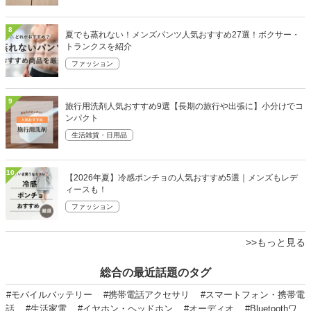
8
夏でも蒸れない！メンズパンツ人気おすすめ27選！ボクサー・
トランクスを紹介
ファッション
9
旅行用洗剤人気おすすめ9選【長期の旅行や出張に】小分けでコ
ンパクト
生活雑貨・日用品
10
【2026年夏】冷感ポンチョの人気おすすめ5選｜メンズもレデ
ィースも！
ファッション
>>もっと見る
総合の最近話題のタグ
#モバイルバッテリー
#携帯電話アクセサリ
#スマートフォン・携帯電
話
#生活家電
#イヤホン・ヘッドホン
#オーディオ
#Bluetoothワ