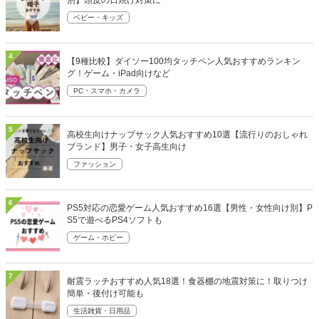
別】頭皮の日焼け対策に
ベビー・キッズ
4
【9種比較】ダイソー100均タッチペン人気おすすめランキン
グ！ゲーム・iPad向けなど
PC・スマホ・カメラ
5
高校生向けナップサック人気おすすめ10選【流行りのおしゃれ
ブランド】男子・女子高生向け
ファッション
6
PS5対応の恋愛ゲーム人気おすすめ16選【男性・女性向け別】P
S5で遊べるPS4ソフトも
ゲーム・ホビー
7
耐震ラッチおすすめ人気18選！食器棚の地震対策に！取りつけ
簡単・後付け可能も
生活雑貨・日用品