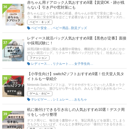
くださいね。
赤ちゃん用ドアロック人気おすすめ9選【賃貸OK・跡が残
36
らない】引き戸や窓対策にも
赤ちゃんはとっても好奇心旺盛。赤ちゃんが自宅で安全に遊べるよ
う、事前に安全対策をほどこす必要があります。安全対策グッズのな
かには「赤ちゃん用ドアロック（チャイルドロック）」というものが
ベビー・キッズ
あり、いろいろな場所に手軽に取りつけられます。この記事では、わ
,
,
ベビー安全対策グッズ
ベビー用品
防災グッズ
こう産前・産後ケアセンター代表の伊東優子さん監修のもと、赤ちゃ
ん用ドアロックの選び方とおすすめ商品を紹介。賃貸住宅でも取りつ
けOKな跡が残らない商品を中心に、引き戸や窓、冷蔵庫などに使える
レディース就活バッグ人気おすすめ9選【黒色が定番】面接
赤ちゃん用ドアロックを厳選しました。記事の後半では、通販の人気
37
や採用試験に！
ランキングも紹介。ぜひ参考にしてみてください。
採用試験や面接に関わる書類や荷物を、機能的に持ち歩くためにかか
せない就活バッグ。リクルート用のバッグだけでなく、社会人になっ
てからも使えるデザインもあります。この記事では、ファッションス
ファッション
タイリストの高田空人衣（くにえ）さんへの取材をもとに、レディー
,
,
レディースバッグ
リクルート・ビジネスバッグ
女子学生向け就活アイテム
ス就活バッグの選び方とおすすめ商品をご紹介。面接時にあると便利
な「就活バッグに入れておきたいアイテム」もご紹介しているので、
ぜひ参考にしてください。記事後半には、通販サイトの最新人気ラン
【小学生向け】switch2ソフトおすすめ9選！任天堂人気タ
キングのリンクもあるので、売れ筋や口コミを確認してみましょう。
38
イトルも一挙紹介
Nintendo Switch 2ソフトは、マリオやポケモンといった人気キャラク
ターものから、遊びながら学べるもの、みんなで盛りあがれるパーテ
ィーゲームまで、ラインナップが豊富。どれを購入しようか迷ってし
ゲーム・ホビー
まうほどです。今回は、小学生にぴったりのSwitch2ソフトを厳選しま
,
,
テレビゲーム・ゲームソフト
シミュレーション
おもちゃ
した。小学生が安心して遊べるよう、選び方のポイントもあわせてご
紹介します。記事後半では通販サイトの人気ランキングも掲載してい
るので、ゲーム探しの際の参考にしてくださいね。
机に後付けできる引き出しの人気おすすめ10選！デスク周
39
りをしっかり整理
デスク周りに、毎日使う書類やメモ、筆記用具などを放置してしまう
方も少なくないはず。そんなとき便利なのが「後付けできる引き出
し」。デスクの下などちょっとした隙間を収納スペースとして有効活