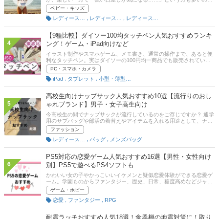
はないでしょうか。そこでこの記事では、紫外線防止・日焼け防止の
ベビー・キッズ
ためにかかせない、海・プール用UVカット帽子の選び方の説明とおす
,
,
レディース帽子・キャップ
レディースファッション雑貨
レディースファッション
すめ商品を紹介！ 大人用と子供用、両方の帽子を厳選しました。記事
の後半にはAmazonや楽天など通販サイトの最新人気ランキングも載
せていますので、売れ筋や口コミもあわせてチェックしてみてくださ
【9種比較】ダイソー100均タッチペン人気おすすめランキ
い。
4
ング！ゲーム・iPad向けなど
イラスト制作やスマホゲーム、メモ書き、通常の操作まで、あると便
利なタッチペン。実はダイソーの100円均一商品でも販売されてい
て、その数なんと10種類以上！一体、どれを選べばいいか迷ってしま
PC・スマホ・カメラ
います。そこで本記事では、ダイソーの100円均一で販売されている
,
,
iPad
タブレット
小型・薄型パソコン
タッチペン9種類を実際に使ってみて、どれが使いやすいかレビュー
し、ランキング形式で紹介！また、・タッチやスクロールがしやすい
のは？・文字が書きやすいのは？ ・野球ゲームや音ゲームにピッタリ
高校生向けナップサック人気おすすめ10選【流行りのおし
なのは？・絵を描くのにピッタリなのは？といった視点でもレビュー
5
ゃれブランド】男子・女子高生向け
＆ランキングを作成しているので、ぜひ参考にしてくださいね！
今高校生の間でナップサックが流行しているのをご存じですか？ 通学
用のサブバッグや部活の着替えやアイテムを入れる用途として、ナッ
プサックは実はとっても便利。さまざまなブランドから販売されてい
ファッション
るので、「雨や汚れに強いものがほしい」「おしゃれなブランドや、
,
,
レディースバッグ
バッグ
メンズバッグ
かわいいものがほしい」と考えている方もいるかもしれません。この
記事では、そんな高校生向けにナップサックの選び方とおすすめ商品
を紹介します。高校入学や部活の入部をきっかけにナップサック購入
PS5対応の恋愛ゲーム人気おすすめ16選【男性・女性向け
を検討している方は、ぜひ参考にしてください。通販の人気ランキン
6
別】PS5で遊べるPS4ソフトも
グや愛用者の口コミも掲載しています。
かわいい女の子やかっこいいイケメンと疑似恋愛体験ができる恋愛ゲ
ーム。学園ものからファンタジー、歴史、日常、糖度高めなどジャン
ルのバリエーションも様々。それだけに、いざソフトを選ぼうにもい
ゲーム・ホビー
まいちジャンルの違いがわかりませんよね。そこで、ここでは恋愛ゲ
,
,
恋愛
ファンタジー
RPG
ームのジャンルの違いや選び方のポイントやおすすめ商品を男性向
け・女性向けあわせてご紹介していきます。また、PS5用だけでなく
PS5でも遊べるPS4用ソフトもあわせて厳選。そのほか恋愛ゲームに
耐震ラッチおすすめ人気18選！食器棚の地震対策に！取り