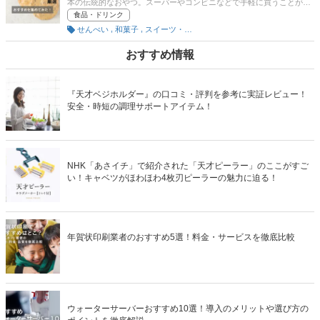
本の伝統的なおやつ。スーパーやコンビニなどで手軽に買うことがで
き、亀田製菓や三幸製菓、岩塚製菓など多くのメーカーから販売され
食品・ドリンク
ています。せんべいといっても厚焼きや揚げせんべいなど種類が豊富
,
,
せんべい
和菓子
スイーツ・菓子
にあります。味も醤油や塩、甘いものまで多くあるので、どれを選ぼ
うか迷ってしまう人も多いでしょう。この記事では、スーパーやコン
ビニなどで手軽に買うことができるせんべいの選び方、好みがわかる
おすすめ情報
診断チャート、実際のおすすめ商品を紹介。1袋100円～300円で購入
できる商品、ご当地スーパーで人気も地方限定の商品もピックアップ
しています。記事の後半にはAmazonや楽天など通販サイトの最新人
気ランキングも載せていますので、売れ筋や口コミもあわせてチェッ
『天才ベジホルダー』の口コミ・評判を参考に実証レビュー！
クしてみてください。
安全・時短の調理サポートアイテム！
NHK「あさイチ」で紹介された「天才ピーラー」のここがすご
い！キャベツがほわほわ4枚刃ピーラーの魅力に迫る！
年賀状印刷業者のおすすめ5選！料金・サービスを徹底比較
ウォーターサーバーおすすめ10選！導入のメリットや選び方の