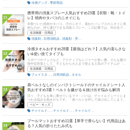
,
冷感グッズ
季節用品
感ポンチョのおすすめ商品と選び方、使うときの注意点をまとめまし
た。口コミもあわせてご紹介していますので、ぜひ参考にしてくださ
い。
携帯用の消臭スプレー人気おすすめ23選【衣類・靴・トイ
11
レ】焼肉やタバコのニオイにも
衣類ついた焼肉やタバコ、汗のニオイ、蒸れたパンプスのニオイに有
効なのが、持ち運びできる消臭スプレー。この記事では、外出先でニ
オイケアができる携帯用の消臭スプレーの選び方、診断チャート、お
生活雑貨・日用品
すすめの商品を紹介します。衣類用のほか、靴用やトイレ用も！ 無香
,
,
消臭剤
日用消耗品
消臭剤・芳香剤
料や女性向けの香りもピックアップしています。記事後半には、比較
一覧表、通販サイトの売れ筋人気ランキングもあるので、口コミや評
判もチェックしてみてください。
冷感タオルおすすめ28選【最強はどれ？】人気の濡らさな
12
い&使い捨てタイプも
スポーツやフェスなど、アクティブなレジャーが多い夏。そんな夏の
熱中症対策として、子どもから大人まで使える人気のアイテムが「冷
感タオル」です。首に巻いたり肌に当てたりすると、外でもすぐにひ
生活雑貨・日用品
んやり感を味わえますよ。この記事では、看護師ママライター・小坂
,
,
フェイスタオル
日用消耗品
タオル
恵さんからのアドバイスをもとに、冷感タオルの選び方と、濡らさな
いで使える接触冷感タオル、濡らすと冷える瞬間冷却タオルのおすす
め商品をご紹介します。記事後半には通販サイトの人気売れ筋ランキ
肩ベルトなしのインパクトシールドのチャイルドシート人
ングもあるので、ぜひ最後までチェックして、夏を快適に乗り越えら
13
気おすすめ3選！ベルトを嫌がる＆抜け出す悩みも解消
れる冷感タオルを見つけてくださいね。
日々、子どもを車に乗せているママ・パパは、チャイルドシートにま
つわる悩みを抱きがちです。「肩ベルトを外して抜け出してしまう」
「チャイルドシートを嫌がる・抵抗するからなかなか装着できない」
ベビー・キッズ
といった悩みは、あるあるなのでは。もしかすると、その悩みはイン
,
,
チャイルドシート便利グッズ
チャイルドシート（ベビー用）
チャイルドシート（幼児用）
パクトシールドのチャイルドシートで解決できるかもしれません。こ
の記事ではインパクトシールドのチャイルドシートの魅力や知ってお
きたいデメリット、おすすめの商品などをご紹介！ 実際にインパクト
プールマットおすすめ11選【厚手で滑らない】代用品はあ
シールドのチャイルドシートを使用中の先輩ママにも、体験談を聞き
14
る？人気の折りたたみ式も
ました。「もっと快適かつラクにチャイルドシートを使いたい！」と
いう方は、見逃さないでくださいね。