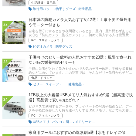
先のコインランドリーで洗濯するという方もいるでしょう。キャン
生活雑貨・日用品
プ、旅行、子供の食べこぼしで汚れた衣類を放置したくないから、そ
,
,
旅行用バッグ・かばん
物干しグッズ
衛生用品
の場で手洗いしたという経験がある方もいるかもしれません。そんな
方にぜひ知ってほしい、おすすめの便利グッズが「洗濯袋」です。洗
濯機不要で衣類が洗え、コインランドリーの節約にもなりますよ！こ
日本製の防犯カメラ人気おすすめ12選！工事不要の屋外用
の記事では、洗濯袋を使うメリットや選び方、おすすめ商品を紹介。
22
やモニター付きも
ワークマンやとロゴスなど、耐久性が高く人気のアウトドアブランド
も厳選しました。
自宅を留守にするときや夜間寝ているとき、屋内・屋外問わずあると
安心な「防犯カメラ（監視カメラ）」。初めて購入する人は設置費用
や方法、工事不要などよくわらないですよね。この記事では、日本製
PC・スマホ・カメラ
の防犯カメラの選び方とおすすめ商品を紹介します。通販サイトの最
,
ビデオカメラ
防犯グッズ
新人気ランキングのリンクもあるので、売れ筋や口コミとあわせてチ
ェックしてみてください。
子供向けのゼリー飲料の人気おすすめ23選！風邪で食べれ
23
ない時の栄養補給ゼリーも
手軽に栄養がとれて飲みやすいので人気のゼリー飲料。手軽な栄養補
給などに向いています。この記事では、そんなゼリー飲料から子ども
にもおすすめできる商品をピックアップして、ゼリー飲料のおすすめ
食品・ドリンク
を紹介します。記事の後半には、通販サイトの最新人気ランキングも
,
,
ゼリー
スイーツ・菓子
健康食品・サプリメント
あります。記事を参考に、最適なゼリー飲料を見つけましょう。
1TB以上の大容量USBメモリ人気おすすめ9選【超高速で快
24
適】高品質で安いのはどれ？
ビジネスで利用するデータや、プライベートの写真や動画など、デー
タを手軽に保存したり持ち運べたりするUSBメモリ。なかでも大容量
のものは非常に重宝しますよね。この記事では1TBのUSBメモリのメ
PC・スマホ・カメラ
リットとおすすめ商品を紹介します。
,
,
USBメモリ
パソコン周辺機器
メモリーカード･記録メディア
家庭用プールにおすすめの塩素剤5選【水をキレイに保