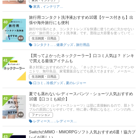
家具・インテリア
用できます。商品によっては粘着テープなどで工具なしで簡単に取り
,
家具
インテリア雑貨
付けできるものもあります。この記事では、机に後付けできる引き出
しのおすすめ商品や選び方を紹介するのでぜひ参考にしてください。
旅行用コンタクト洗浄液おすすめ10選【ケース付きも】出
40
張や海外旅行にも便利
旅行や出張のとき、コンタクトレンズを快適に使うために欠かせない
のが「旅行用コンタクト洗浄液」です。普段は大容量を使っていて
も、持ち運びには小さくて軽いボトルが便利ですよね。しかし、種類
生活雑貨・日用品
が多くて「どれを選べばいいのかわからない」と迷う方も多いはず。
,
,
コンタクトケアグッズ
健康グッズ
旅行用品
この記事では、旅行にぴったりな携帯サイズのコンタクト洗浄液の選
び方と、Amazonやコンビニ、ドラッグストアで人気のコンタクト用
洗浄液・保存液をご紹介します。
【買ってよかったネッククーラー】口コミ人気は？ ドンキ
41
で買える最強アイテムも
暑さ対策におすすめのアイテム、「ネッククーラー」。ワークマンや
ニトリ、無印良品、家電量販店などでも購入できますが、メーカーや
タイプ、デザインなど、どの商品がいいか迷うポイントがたくさんあ
生活雑貨・日用品
りますよね。この記事では、みんながおすすめする「買ってよかった
,
,
口コミ
冷感グッズ
夏のレジャー
ネッククーラー」だけを紹介します。 商品の口コミはもちろん、コス
パや使いやすさ、保冷力などの評価ポイントも聞いてみたので、各項
目にも注目して商品選びの参考にしてください！
夏でも蒸れないレディースパンツ・ショーツ人気おすすめ
42
10選【口コミも紹介】
下着のパンツ（レディースショーツ）は肌に直接触れるので、肌トラ
ブルの原因になりやすいです。特に暑い季節になると、パンツの内側
が蒸れて不快感が増すという人も多いでしょう。しかし、パンツには
ファッション
蒸れにくい構造になっているものもあり、蒸れにくいものを選ぶこと
,
レディースインナー
レディースファッション
で暑い季節の肌トラブルを防いだり、不快感を和らげたりすることが
できます。ここでは、パンツが蒸れる理由からおすすめの蒸れないパ
ンツまで詳しく解説します。おすすめ商品や愛用者の口コミ、通販の
SwitchのMMO・MMORPGソフト人気おすすめ6選！協力プ
人気ランキングも掲載しているので、ぜひ最後までチェックしてくだ
43
レイが楽しい
さいね！