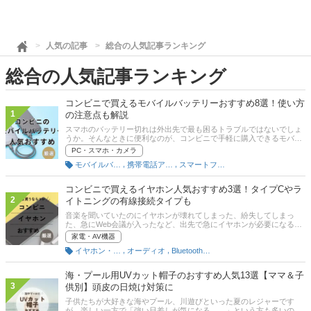
人気の記事
総合の人気記事ランキング
総合の人気記事ランキング
コンビニで買えるモバイルバッテリーおすすめ8選！使い方
1
の注意点も解説
スマホのバッテリー切れは外出先で最も困るトラブルではないでしょ
うか。そんなときに便利なのが、コンビニで手軽に購入できるモバイ
ルバッテリーです！セブンイレブンやローソン、ファミリーマートで
PC・スマホ・カメラ
は有名メーカーの製品を取り扱っており、コンパクトサイズから大容
,
,
モバイルバッテリー
携帯電話アクセサリ
スマートフォン・携帯電話
量まで取り扱っています。本記事では、選び方のポイントから、コン
ビニで購入できるおすすめのモバイルバッテリーを紹介！さらにレン
タルサービスとの違いや、安全に使うための注意点まで詳しく解説し
コンビニで買えるイヤホン人気おすすめ3選！タイプCやラ
ます。※一部の店舗では販売されていない場合もあります。
2
イトニングの有線接続タイプも
音楽を聞いていたのにイヤホンが壊れてしまった、紛失してしまっ
た、急にWeb会議が入ったなど、出先で急にイヤホンが必要になるこ
とがありますよね。そんなときに「すぐにコンビニでイヤホンは買え
家電・AV機器
る？」と気になった人も多いかもしれません。この記事では、コンビ
,
,
イヤホン・ヘッドホン
オーディオ
Bluetoothワイヤレスイヤホン
ニで買えるイヤホンの選び方と、おすすめ商品をご紹介します。急に
イヤホンが必要になった方は、ぜひ参考にしてください。
海・プール用UVカット帽子のおすすめ人気13選【ママ＆子
3
供別】頭皮の日焼け対策に
子供たちが大好きな海やプール、川遊びといった夏のレジャーです
が、楽しい一方で「強い日差しが気になる……」という方も多いので