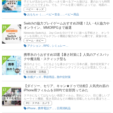
子どもが涼みながら思いっきり遊べるプール遊びは、夏のおうち時間
にぴったりですよね。でも、プールを置く場所によっては、地面の凹
凸や砂利などで子どもの安全が気になるママも多いのでは？そこでこ
ベビー・キッズ
の記事では、足やプールの裏の汚れが防げる便利なプールマットのお
,
,
おもちゃ（キッズ用）
ベビー安全対策グッズ
ベビー用品
すすめ商品を厳選して紹介！ 先輩ママたちの口コミや、プールマット
の代用品についてもまとめています。プールマットにお金をかけたく
ない…という方にもおすすめな2,000円台の人気商品も紹介していま
Switchの協力プレイゲームおすすめ29選！2人・4人協力や
す。この夏は、プールマットを敷いておうちでも思いっきりプール遊
15
オンライン、MMORPGまで厳選
びを満喫しましょう！
Nintendo Switchは、Joy-Conを分けてすぐに遊べる手軽さと、オンラ
インを活用したマルチプレイ機能が魅力のゲーム機です。家族や友達
と同じ画面で遊べるローカル協力プレイはもちろん、離れた場所にい
ゲーム・ホビー
る仲間とオンラインで冒険や対戦を楽しめる作品も数多く登場してい
,
,
アクション
RPG
シミュレーション
ます。近年は2人協力プレイだけでなく、4人協力プレイ、最大8人以
上のオンラインマルチプレイ、MMORPGやサバイバルクラフトなど
ジャンルも多様化しています。本記事では、Switchで遊べる協力プレ
携帯氷のうおすすめ10選【暑さ対策に】人気のアイスパッ
イ対応ソフトの選び方を解説するとともに、編集部が厳選したおすす
16
クや魔法瓶・スティック型も
め作品をご紹介。初心者向けからやり込み派向けまで、幅広いタイト
ルを掲載しているので、自分にぴったりの一本を見つけてください。
連日のように、うだるような暑さがつづく日本の夏。熱中症対策アイ
記事後半には、比較一覧表、通販サイトの売れ筋人気ランキングもあ
テムとして、ネッククーラーやハンディファンなどが普及しています
るので、口コミや評判もチェックしてみてください。
が、暑すぎる日はどこかもの足りないと感じる方もいるのでは？ そん
生活雑貨・日用品
なときに頼りになるのが「携帯氷嚢（氷のう）」です。最近では、氷
,
,
冷感グッズ
季節用品
熱中症対策
が溶けにくい水筒型やおしゃれに持ち運べるものなどが豊富にそろっ
ており、どれがいいのか迷ってしまうほど。今回は、万全な熱中症対
策をしたい方に向け、携帯氷のうの選び方とおすすめ商品を厳選して
【ダイソー、セリア、キャン★ドゥで比較】人気売れ筋の
ご紹介します。後半には通販サイトの人気ランキングも掲載している
17
iPhone用フィルムを100均で全部買ってみた
ので、携帯氷のうをお探しの方はぜひ最後までチェックしてくださ
い。
スマホになくてはならない画面フィルム。割れにくい、目に優しいブ
ルーライト機能、覗き見防止などの機能を搭載したものを選ぼうとす
ると、数千円くらいが相場の価格になり、正直高い……と感じたこと
PC・スマホ・カメラ
もいるでしょう。安く手に入れるなら、さまざまな便利なグッズが揃
,
,
iPhone
携帯電話アクセサリ
日用消耗品
っている100均製を選択肢に入れてみましょう。この記事では、筆者
のiPhone13Proに対応する画面フィルムをダイソー、セリア、キャン