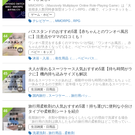
MMORPG（Massively Multiplayer Online Role-Playing Game）は「大
規模多人数同時参加型オンラインRPG」の略で、インターネットを介
して数百人～数千人規模のプレイヤーが同時に参加できるオンライン
ゲーム・ホビー
協力プレイが楽しめます。この記事では、協力プレイが楽しめる
,
,
テレビゲーム・ゲームソフト
MMORPG
RPG
SwitchのMMO・MMORPGソフトの選び方とおすすめソフトをご紹介
します。記事後半には、比較一覧表、通販サイトの売れ筋人気ランキ
ングもあるので、口コミや評判もチェックしてみてください。
バススタンドのおすすめ5選【赤ちゃんとのワンオペ風呂
44
に】注意点やママの口コミも！
ワンオペ育児をする多くのママやパパが悩む「ワンオペお風呂」。赤
ちゃんが大きくなってくると、ベビーバスやベビーチェアではじっと
してくれなくなり、「どうしよう…」と悩むことも多いのではないで
ベビー・キッズ
しょうか。この記事では、赤ちゃんとのワンオペ風呂で役立つ「バス
,
,
沐浴・入浴便利グッズ
衛生用品（ベビー用）
ベビーバスグッズ
スタンド」をご紹介！ 比較的新しいベビーグッズで、西松屋やバース
デーではあまり見かけることがないかもしれません。ですがひとつ持
っておくと、赤ちゃんの体が洗いやすく、落ち着いて自分の体も洗う
大人が座れるスーツケース人気おすすめ5選【待ち時間がラ
ことができる優秀アイテムです。そんなバススタンドの魅力や注意
45
クに】機内持ち込みサイズも解説
点、おすすめ商品をまとめたのでぜひ参考にしてください！
座れるスーツケースがあれば、移動中や待ち時間の休憩にもちょっと
一休みできるので便利！ 近年様々なブランドから座れるスーツケース
が販売されています。この記事では、大人が座れるおすすめのスーツ
生活雑貨・日用品
ケースを紹介。失敗しない選び方や機内持ち込みサイズなども解説す
,
,
国内旅行
スーツケース・キャリーケース
旅行用バッグ・かばん
るのでぜひ参考にしてください。後半では通販サイトの人気ランキン
グも掲載しています。Amazonなどの通販サイトの最新人気ランキン
グや口コミも掲載しているので、きっとあなたの使い方にピッタリの
旅行用柔軟剤の人気おすすめ5選！持ち運びに便利な小分け
スーツケースが見つかります！
46
タイプや柔軟剤シートを紹介
長期旅行中、衣類や荷物を少なくしたいなどの理由で洗濯する場合
「旅行用の洗剤は購入したものの旅行用の柔軟剤はどこで売ってい
る？」「コインランドリーでは洗剤は自動投入だけど柔軟剤がないか
生活雑貨・日用品
ら購入したい」などの悩みを持つ方も多いかもしれません。本記事で
,
,
洗濯洗剤
旅行用品
柔軟剤
は、旅行用の柔軟剤の選び方とおすすめ商品を紹介します。旅行用の