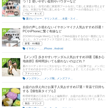
25
つ！】使いやすい錠剤やパウダーなど
夏になると、自宅の庭に家庭用プールを出して楽しむ家庭が増えます
よね。水遊びを手軽に楽しめる一方、大型プールの場合はとくに「水
を毎日入れ替えるのはたいへんだし、水道代も気になる……」と悩む
ベビー・キッズ
ママやパパも多いでしょう。水道代を気にして水をそのままにしてい
,
,
夏のレジャー
マリンスポーツ
水着・スイム用品
ると、衛生面でも不安が残ります。そこで、あると意外と重宝するの
が家庭用プールの塩素剤です。この記事では、家庭用プールの塩素剤
の必要性や選び方、おすすめ商品をご紹介します。後半には、通販の
自分の声しか拾わないイヤホンマイク人気おすすめ15選！
人気ランキングも掲載しているので、家庭でプールを思いっきり楽し
26
PCやiPhoneに繋ぐ有線など
むためにもぜひチェックしてください。
ZOOMやGoogle Meetなどを使ってWeb会議をするのが一般的になり
ました。カフェやオフィスで話すときに、周りの音を拾ってしまっ
て、相手に自分の声が伝わりにくいかも……って感じたことはありま
家電・AV機器
せんか？この記事では、自分の声しか拾わないマイク付きイヤホンの
,
,
イヤホン・ヘッドホン
iPhone
Android
選び方とおすすめ商品を紹介します。ノイズキャンセリングマイクや
cVc機能を搭載した3.5mmのイヤホンジャックや、iPhoneにぴったり
のLightningやUSB-C端子を搭載した有線タイプとワイヤレスタイプを
【メンズ】歩きやすいサンダル人気おすすめ19選【履き心
ラインナップ！ それに加えて、マイク性能がいいとストレスなく通話
27
地抜群】長時間歩いても疲れないのはどれ？
することができるのでぜひチェックしてみてくださいね。記事後半に
は、比較一覧表、通販サイトの売れ筋人気ランキングもあるので、口
夏のコーディネートに欠かせないサンダル。この記事では、メンズに
コミや評判もチェックしてみてください。
おすすめの歩きやすいサンダルをご紹介します。たくさん歩いても疲
れない厚底のスポーツサンダルや、注目のリカバリーサンダルを厳選
ファッション
しました。また、人気ブランドと歩きやすいサンダルの特徴も解説し
,
,
メンズサンダル
メンズ靴
メンズファッション
ています！通販サイトの人気ランキングや口コミもチェックして、お
気に入りの1足をみつけてくださいね。
お盆のお供え向けお菓子人気おすすめ17選！常温で日持ち
28
する【個包装タイプも】
料理研究家の三谷良子さんと編集部が、お盆のお供えに向くお菓子の
おすすめ商品をたっぷり紹介します！ おせんべいやカステラ、まんじ
ゅうや焼き菓子などのお菓子のほか、飲み物や果物も厳選しました。
食品・ドリンク
三谷さんが選ぶおすすめランキングもあるので、ぜひ最後までチェッ