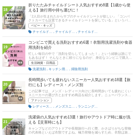
★ドゥで12商品を購入し、比較してみました。
折りたたみチャイルドシート人気おすすめ8選【1歳から使
18
える】旅行用や持ち運びに！
「2人目が生まれたからサブのチャイルドシートが欲しい」「コンパ
クトカーでも設置できるチャイルドシートを探している」というパパ
ママも多いでしょう。そんなときは、折りたたみできるチャイルドシ
ベビー・キッズ
ートがおすすめです。折りたたみできるチャイルドシートは、コンパ
,
,
チャイルドシート（ベビー用）
チャイルドシート（幼児用）
チャイルドシート（ジュニア用）
クトで軽量なものが多くママひとりでもつけることができます。この
記事では、折りたたみできるチャイルドシートのメリットやおすすめ
の商品を紹介します。また、チャイルドシートの疑問についてもお答
コンビニで買える洗剤おすすめ6選！衣類用洗濯洗剤や食器
えしているので、参考にしてください。
19
用洗剤を紹介
忙しい毎日の中で「洗剤を切らしてしまった！」という経験は誰にで
もあるはず！ そんなときに頼りになるのが、身近なコンビニで購入で
きる洗剤です。セブンイレブンや、ローソン・ファミリーマートとい
生活雑貨・日用品
った大手コンビニチェーンでは、衣類用や食器用の洗剤が少量パック
,
,
洗濯洗剤
キッチン用洗剤
掃除用洗剤
やコンパクトボトルで販売されています。旅行や出張、一人暮らしで
の急な洗濯や食器洗いにも便利なうえ、大手メーカーの製品が多いの
も安心ポイントです。この記事では、コンビニで買えるおすすめの洗
長時間歩いても疲れないスニーカー人気おすすめ18選【旅
剤を衣類用と食器用に分けて紹介します。※コンビニ店舗によって
20
行にも】レディース・メンズ別
は、取り扱っていない場合があります。
この記事では、メンズ・レディース向けに長時間歩いても疲れにくい
スニーカーの選び方とおすすめ商品を紹介します。ニューバランスや
ナイキ、無印良品といった人気ブランドを中心に、一日中立ち仕事を
ファッション
している人、旅行を控えている人などにぴったりなおしゃれな商品を
,
,
レディーススニーカー
メンズスニーカー
ランニングシューズ
厳選。後半には、比較一覧表や通販サイトの最新人気ランキングもあ
るので、売れ筋や口コミとあわせてチェックしてみてください。
洗濯袋の人気おすすめ13選！旅行やアウトドア時に服が洗
21
える【災害時にも】
キャンプなどのアウトドアや長期旅行へ行く際、かさばりがちな荷物
の代表格といえば衣類ですよね。極力荷物を減らすため、衣類は旅行