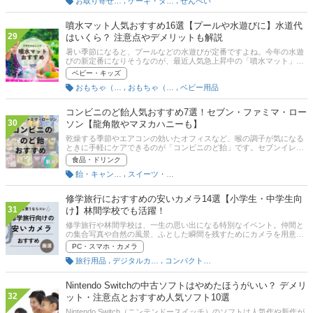
,
,
お取り寄せ（和菓子）
ケーキ・タルト・パイ
せんべい
クしてくださいね。
噴水マット人気おすすめ16選【プールや水遊びに】水道代
29
はいくら？ 注意点やデメリットも解説
暑い季節になると、プールなどの水遊びが定番ですよね。今年の水遊
びの新定番になりそうなのが、最近人気急上昇中の「噴水マット」！
空気入れ不要ですぐに遊ばせられて、ビニールプールよりも子どもた
ベビー・キッズ
ちが大はしゃぎ！この記事では、人気の噴水マット（噴水プール）の
,
,
おもちゃ（ベビー用）
おもちゃ（キッズ用）
ベビー用品
選び方やおすすめ商品を紹介します。 小さな子どもでも使えるコンパ
クトサイズから、家族やきょうだいと使える大きなサイズまで、さま
ざまな噴水マットをピックアップしました。ユーザーのイチオシも参
コンビニのど飴人気おすすめ7選！セブン・ファミマ・ロー
考にしてみて下さい。また、噴水マットに関する疑問や注意点、ママ
30
ソン【龍角散やマヌカハニーも】
の体験談など、使用前に知っておきたい情報もまとめているのでぜひ
参考にしてください！
乾燥する季節やエアコンの効いたオフィスなど、喉の調子が気になる
ときに手軽にケアできるのが「コンビニのど飴」です。セブンイレブ
ン・ファミリーマート・ローソンなど、どの店舗でも種類が豊富に揃
食品・ドリンク
っており、24時間いつでも購入可能。出先で喉がイガイガしたときに
,
飴・キャンディー
スイーツ・菓子
もすぐ対処できます。この記事では、コンビニで買える人気のど飴を
厳選して紹介しますので、購入の際の参考にしてください。
修学旅行におすすめの安いカメラ14選【小学生・中学生向
31
け】林間学校でも活躍！
修学旅行や林間学校は、一生の思い出になる特別なイベント。仲間と
の集合写真や自然の風景、ふとした瞬間を残すためにカメラを用意し
たいけれど、「高いカメラを買う余裕はない」「スマホの持ち込みが
PC・スマホ・カメラ
禁止されている」という悩みを持つ学生や保護者も多いはずです。そ
,
,
旅行用品
デジタルカメラ
コンパクトデジタルカメラ
こで頼りになるのが、安くてシンプルに使えるカメラ。最近は1万円
前後からでも十分な性能を備えたモデルが揃っており、修学旅行や林
間学校にぴったりの相棒になってくれます。この記事では、修学旅行
Nintendo Switchの中古ソフトはやめたほうがいい？ デメリ
や林間学校用にぴったりの、安くて使いやすいカメラを紹介します。
32
ット・注意点とおすすめ人気ソフト10選
Nintendo Switch（ニンテンドースイッチ）のソフトは人気作や新作が