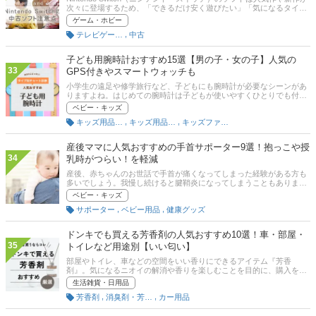
次々に登場するため、「できるだけ安く遊びたい」「気になるタイト
ルをまとめて試したい」と考え、中古ソフトを探す方も増えていま
ゲーム・ホビー
す。一方で、「Switchソフトの中古はやめたほうがいい？」「中古カ
,
テレビゲーム・ゲームソフト
中古
セットにデメリットはある？」「中古ソフトは危険ではないの？」と
不安に感じる方も少なくありません。実際、中古のSwitchソフトには
価格が安いという大きなメリットがある反面、購入先や商品の状態に
子ども用腕時計おすすめ15選【男の子・女の子】人気の
よっては注意すべきポイントもあります。この記事では、Nintendo
33
GPS付きやスマートウォッチも
Switchの中古ソフトを購入するメリット・デメリット、失敗しない選
び方や注意点をわかりやすく解説。さらに、中古でも人気の高いおす
小学生の遠足や修学旅行など、子どもにも腕時計が必要なシーンがあ
すめSwitchソフトに加え、比較一覧表や通販サイトの最新人気ランキ
りますよね。はじめての腕時計は子どもが使いやすくひとりでも付け
ングもあるので、「Switch中古ソフトを安心して購入したい」という
外しがしやすいものを選びたいもの。防水性能、GPSなど機能面も気
ベビー・キッズ
方は、売れ筋や口コミとあわせて参考にしてください。
になるところです。そこでこの記事では、子ども用腕時計の選び方
,
,
キッズ用品（就学前）
キッズ用品（小学生）
キッズファッション
と、カシオ、シチズン、カクタスなどの人気メーカーからおすすめの
腕時計をアナログ、デジタル（スマートウォッチ）別に紹介！ ママた
ちが「買ってよかった！」とイチオシする商品も口コミ付きで掲載し
産後ママに人気おすすめの手首サポーター9選！抱っこや授
ます。男の子、女の子やプレゼントにも人気の腕時計も厳選していま
34
乳時がつらい！を軽減
す。記事後半には、Amazonなどの通販サイトの最新人気ランキング
も掲載しているので、ぜひチェックしてくださいね。
産後、赤ちゃんのお世話で手首が痛くなってしまった経験がある方も
多いでしょう。我慢し続けると腱鞘炎になってしまうこともありま
す。これから赤ちゃんのお世話をたくさんしたいのに、手首が痛くて
ベビー・キッズ
なにもできなくなってしまったらたいへんですよね。この記事では、
,
,
サポーター
ベビー用品
健康グッズ
育児中の手首の負担を軽減するためのサポーターのおすすめ商品を紹
介します。先輩ママの産後の工夫や、腱鞘炎になってしまったときの
対処法も解説していくので、手首に痛みを感じている方やこれから出
ドンキでも買える芳香剤の人気おすすめ10選！車・部屋・
産をひかえている方はぜひ参考にしてください。
35
トイレなど用途別【いい匂い】
部屋やトイレ、車などの空間をいい香りにできるアイテム『芳香
剤』。気になるニオイの解消や香りを楽しむことを目的に、購入を考
えている方も多いでしょう。しかし、芳香剤といっても種類が非常に
生活雑貨・日用品
多いので、どの商品を選べばいいか迷ってしまいますよね。そこでこ
,
,
芳香剤
消臭剤・芳香剤
カー用品
の記事では、芳香剤の選び方からおすすめの商品までを徹底解説！ド
ンキでも買えるアイテムを中心に紹介していくので、ぜひ参考にして