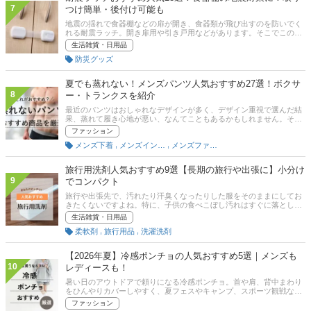
関するアンケート結果も公開していますので、ぜひ参考にしてみてく
7
つけ簡単・後付け可能も
ださい。
地震の揺れで食器棚などの扉が開き、食器類が飛び出すのを防いでく
れる耐震ラッチ。開き扉用や引き戸用などがあります。そこでこの記
事では、耐震ラッチの選び方とおすすめ商品を紹介します。取りつけ
生活雑貨・日用品
る道具やがセットになったタイプや地震を感知してロックするモデ
防災グッズ
ル、賃貸でも後付け可能な商品もピックアップ。比較一覧表や通販サ
イトの最新人気ランキングもあるので、売れ筋や口コミとあわせてチ
ェックしてみてください。
夏でも蒸れない！メンズパンツ人気おすすめ27選！ボクサ
8
ー・トランクスを紹介
最近のパンツはおしゃれなデザインが多く、デザイン重視で選んだ結
果、蒸れて履き心地が悪い、なんてこともあるかもしれません。そこ
で本記事では、暑い季節などでパンツの蒸れに悩むメンズの人向け
ファッション
に、蒸れないメンズパンツのおすすめ商品を紹介！ユーザーのイチオ
,
,
メンズ下着
メンズインナー
メンズファッション
シ商品も厳選しているほか、そもそも蒸れる原因は何なのか、蒸れな
いパンツを選ぶポイントや素材などを解説しています。本記事を読め
ば、どんな季節でも快適なパンツを選べるはず。ぜひ参考にしてくだ
旅行用洗剤人気おすすめ9選【長期の旅行や出張に】小分け
さいね。
9
でコンパクト
旅行や出張先で、汚れたり汗臭くなったりした服をそのままにしてお
きたくないですよね。特に、子供の食べこぼし汚れはすぐに落として
おきたいもの。旅行先に洗剤を持っていけば、汚れた衣類を現地で洗
生活雑貨・日用品
うことができます。また、持っていく荷物を減らすこともできて一石
,
,
柔軟剤
旅行用品
洗濯洗剤
二鳥！ そこでこの記事では、旅行用洗剤の選び方とおすすめ商品をご
紹介！小分けで持ち運びやすいのでかさばりません。人気のジェルボ
ールや手洗い用のチューブタイプ、洗濯機が無いときに便利な袋に入
【2026年夏】冷感ポンチョの人気おすすめ5選｜メンズも
れて洗えるタイプなど、さまざまな種類がありますよ。あなたにとっ
10
レディースも！
て使いやすい商品を探してみてください。
暑い日のアウトドアで頼りになる冷感ポンチョ。首や肩、背中まわり
をひんやりカバーしやすく、夏フェスやキャンプ、スポーツ観戦など
で活躍します。とはいえ、冷感の仕組みや持ち運びやすさ、洗いやす
ファッション
さなど、選ぶポイントはさまざま。この記事では暑さ対策に最適な冷