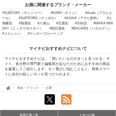
お酒に関連するブランド・メーカー
#SUNTORY（サントリー）
#KIRIN（キリン）
#Asahi（アサヒビ
ール）
#SAPPORO（サッポロ）
#ASAHI（アサヒ飲料）
#八
海醸造
#旭酒造
#八海山
#宝酒造
#月桂冠
#NIKKA WHI
SKY（ニッカウヰスキー）
#朝日酒造
#BACARDI（バカルディ）
#メルシャン
#ヤッホーブルーイング
マイナビおすすめナビについて
マイナビおすすめナビは、「買いたいものがきっと見つかる」サ
イト。各分野の専門家と編集部があなたのためにおすすめの商品
を厳選してご紹介します。モノ選びに悩むことなく、簡単スマー
トに自分の欲しいモノが見つけられます。
食品・ドリンク
お酒
新着記事一覧
人気の記事