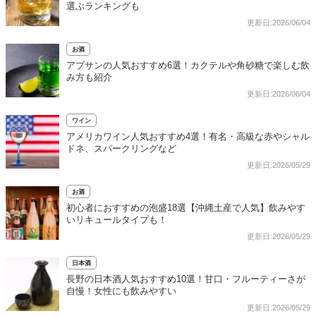
選ぶランキングも
更新日:2026/06/04
お酒
アブサンの人気おすすめ6選！カクテルや角砂糖で楽しむ飲
み方も紹介
更新日:2026/06/04
ワイン
アメリカワイン人気おすすめ4選！有名・高級な赤やシャル
ドネ、スパークリングなど
更新日:2026/05/29
お酒
初心者におすすめの泡盛18選【沖縄土産で人気】飲みやす
いリキュールタイプも！
更新日:2026/05/29
日本酒
長野の日本酒人気おすすめ10選！甘口・フルーティーさが
自慢！女性にも飲みやすい
更新日:2026/05/29