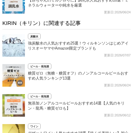
【赤ちゃんのミルク作りに】調乳水人気おすすめ10選！ミ
ネラルウォーターや純水を厳選
更新日:2026/06/24
KIRIN（キリン）に関連する記事
炭酸水
強炭酸水の人気おすすめ25選！ウィルキンソンはじめアイ
リスオーヤマやAmazon限定ブランドも
更新日:2026/07/07
ビール・発泡酒
糖質ゼロ（無糖・糖質オフ）のノンアルコールビールおす
すめ人気ランキング13選
更新日:2026/06/24
ビール・発泡酒
無添加ノンアルコールビールおすすめ14選【人気のキリ
ン・龍馬・糖質ゼロも】
更新日:2026/06/12
ワイン