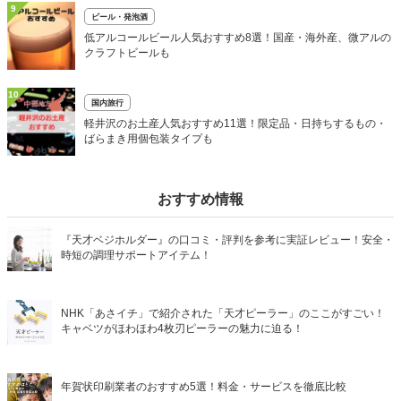
9
ビール・発泡酒
低アルコールビール人気おすすめ8選！国産・海外産、微アルの
クラフトビールも
10
国内旅行
軽井沢のお土産人気おすすめ11選！限定品・日持ちするもの・
ばらまき用個包装タイプも
おすすめ情報
『天才ベジホルダー』の口コミ・評判を参考に実証レビュー！安全・
時短の調理サポートアイテム！
NHK「あさイチ」で紹介された「天才ピーラー」のここがすごい！
キャベツがほわほわ4枚刃ピーラーの魅力に迫る！
年賀状印刷業者のおすすめ5選！料金・サービスを徹底比較