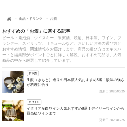
食品・ドリンク
お酒
おすすめの「お酒」に関する記事
ビール・発泡酒、ウイスキー、果実酒、焼酎、日本酒、ワイン、ブ
ランデー、スピリッツ、リキュールなど、おいしいお酒の選び方と
おすすめ情報、関連情報をお届けします。商品の選び方はエキスパ
ートと編集部がポイントごとに詳しく解説、おすすめ商品は、人気
商品の中から厳選して紹介しています。
日本酒
生酛（きもと）造りの日本酒人気おすすめ5選！酸味の強さ
が料理に合う
更新日:2026/06/25
白ワイン
イタリア産白ワイン人気おすすめ8選！デイリーワインから
最高級ワインまで
更新日:2026/06/25