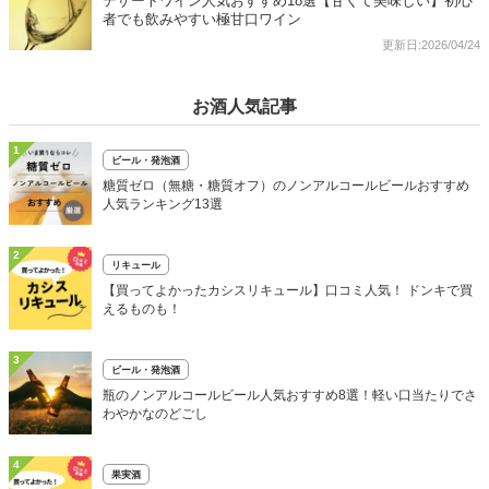
デザートワイン人気おすすめ18選【甘くて美味しい】初心
者でも飲みやすい極甘口ワイン
更新日:2026/04/24
お酒人気記事
1
ビール・発泡酒
糖質ゼロ（無糖・糖質オフ）のノンアルコールビールおすすめ
人気ランキング13選
2
リキュール
【買ってよかったカシスリキュール】口コミ人気！ ドンキで買
えるものも！
3
ビール・発泡酒
瓶のノンアルコールビール人気おすすめ8選！軽い口当たりでさ
わやかなのどごし
4
果実酒