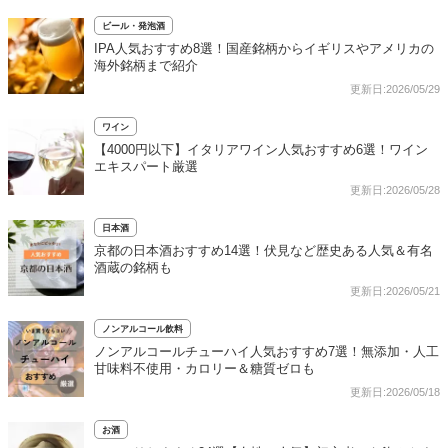
ビール・発泡酒
IPA人気おすすめ8選！国産銘柄からイギリスやアメリカの
海外銘柄まで紹介
更新日:2026/05/29
ワイン
【4000円以下】イタリアワイン人気おすすめ6選！ワイン
エキスパート厳選
更新日:2026/05/28
日本酒
京都の日本酒おすすめ14選！伏見など歴史ある人気＆有名
酒蔵の銘柄も
更新日:2026/05/21
ノンアルコール飲料
ノンアルコールチューハイ人気おすすめ7選！無添加・人工
甘味料不使用・カロリー＆糖質ゼロも
更新日:2026/05/18
お酒