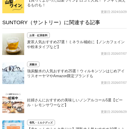
【買ってよかった山梨ワイン】口コミ人気！ ドンキで買え
るものも！
更新日:2024/10/29
SUNTORY（サントリー）に関連する記事
お茶・紅茶飲料
麦茶人気おすすめ27選！ミネラル補給に【ノンカフェイン
や粉末タイプなど】
更新日:2026/07/07
炭酸水
強炭酸水の人気おすすめ25選！ウィルキンソンはじめアイ
リスオーヤマやAmazon限定ブランドも
更新日:2026/07/07
妊婦さんにおすすめの美味しいノンアルコール5選【ビー
ル・レモンサワーなど】
更新日:2026/06/29
母乳・ミルクグッズ