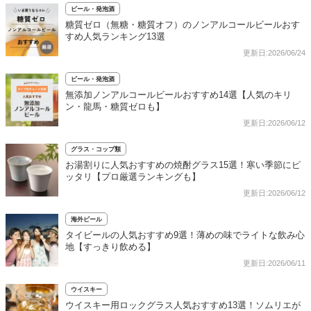
ビール・発泡酒
糖質ゼロ（無糖・糖質オフ）のノンアルコールビールおす
すめ人気ランキング13選
更新日:2026/06/24
ビール・発泡酒
無添加ノンアルコールビールおすすめ14選【人気のキリ
ン・龍馬・糖質ゼロも】
更新日:2026/06/12
グラス・コップ類
お湯割りに人気おすすめの焼酎グラス15選！寒い季節にピ
ッタリ【プロ厳選ランキングも】
更新日:2026/06/12
海外ビール
タイビールの人気おすすめ9選！薄めの味でライトな飲み心
地【すっきり飲める】
更新日:2026/06/11
ウイスキー
ウイスキー用ロックグラス人気おすすめ13選！ソムリエが