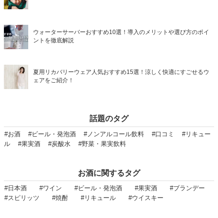
ウォーターサーバーおすすめ10選！導入のメリットや選び方のポイ
ントを徹底解説
夏用リカバリーウェア人気おすすめ15選！涼しく快適にすごせるウ
ェアをご紹介！
話題のタグ
#お酒
#ビール・発泡酒
#ノンアルコール飲料
#口コミ
#リキュー
ル
#果実酒
#炭酸水
#野菜・果実飲料
お酒に関するタグ
#日本酒
#ワイン
#ビール・発泡酒
#果実酒
#ブランデー
#スピリッツ
#焼酎
#リキュール
#ウイスキー