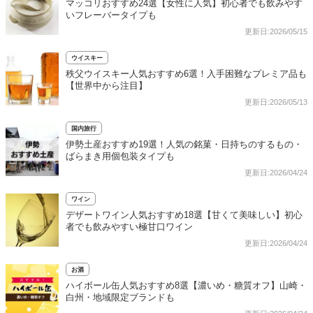
マッコリおすすめ24選【女性に人気】初心者でも飲みやす
いフレーバータイプも
更新日:2026/05/15
ウイスキー
秩父ウイスキー人気おすすめ6選！入手困難なプレミア品も
【世界中から注目】
更新日:2026/05/13
国内旅行
伊勢土産おすすめ19選！人気の銘菓・日持ちのするもの・
ばらまき用個包装タイプも
更新日:2026/04/24
ワイン
デザートワイン人気おすすめ18選【甘くて美味しい】初心
者でも飲みやすい極甘口ワイン
更新日:2026/04/24
お酒
ハイボール缶人気おすすめ8選【濃いめ・糖質オフ】山崎・
白州・地域限定ブランドも