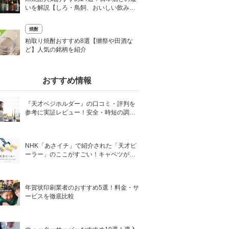
いを解説【しろ・鳥飼、おいしい飲み方
も】
焼酎
0
粕取り焼酎おすすめ8選【獺祭や田酒な
ど】人気の銘柄を紹介
おすすめ情報
『天才ベジホルダー』の口コミ・評判を
参考に実証レビュー！安全・時短の調理
サポートアイテム！
NHK「あさイチ」で紹介された「天才ピ
ーラー」のここがすごい！キャベツがほ
わほわ4枚刃ピーラーの魅力に迫る！
年賀状印刷業者のおすすめ5選！料金・サ
ービスを徹底比較