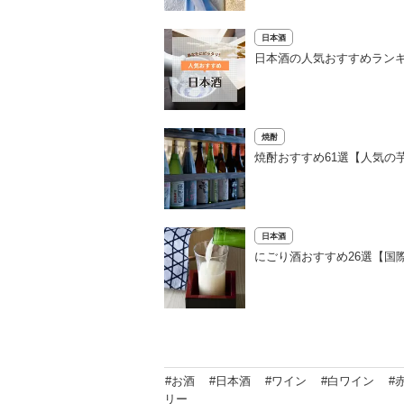
日本酒
日本酒の人気おすすめランキ
焼酎
焼酎おすすめ61選【人気の
日本酒
にごり酒おすすめ26選【国
#お酒
#日本酒
#ワイン
#白ワイン
#
リー