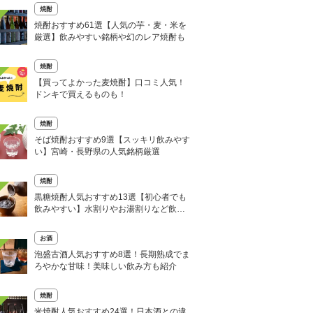
焼酎
焼酎おすすめ61選【人気の芋・麦・米を
厳選】飲みやすい銘柄や幻のレア焼酎も
焼酎
【買ってよかった麦焼酎】口コミ人気！
ドンキで買えるものも！
焼酎
そば焼酎おすすめ9選【スッキリ飲みやす
い】宮崎・長野県の人気銘柄厳選
焼酎
黒糖焼酎人気おすすめ13選【初心者でも
飲みやすい】水割りやお湯割りなど飲み
方も紹介
お酒
泡盛古酒人気おすすめ8選！長期熟成でま
ろやかな甘味！美味しい飲み方も紹介
焼酎
米焼酎人気おすすめ24選！日本酒との違