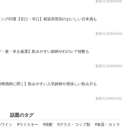
更新日:2026/04/20
ング63選【甘口・辛口】都道府県別のおいしい日本酒も
更新日:2026/04/10
芋・麦・米を厳選】飲みやすい銘柄や幻のレア焼酎も
更新日:2026/04/10
際唎酒師に聞く】飲みやすい人気銘柄や美味しい飲み方も
更新日:2025/12/31
話題のタグ
赤ワイン
#ウイスキー
#焼酎
#グラス・コップ類
#食器・カトラ