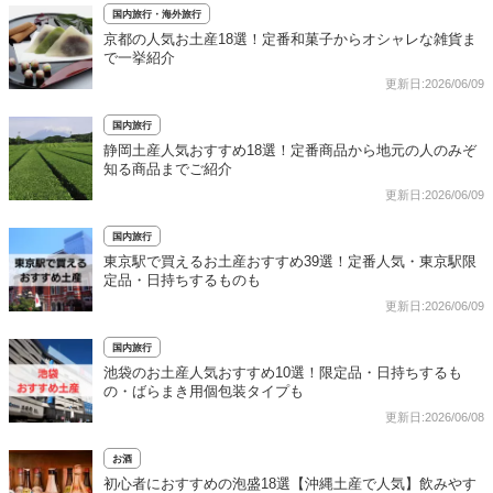
国内旅行・海外旅行
京都の人気お土産18選！定番和菓子からオシャレな雑貨ま
で一挙紹介
更新日:2026/06/09
国内旅行
静岡土産人気おすすめ18選！定番商品から地元の人のみぞ
知る商品までご紹介
更新日:2026/06/09
国内旅行
東京駅で買えるお土産おすすめ39選！定番人気・東京駅限
定品・日持ちするものも
更新日:2026/06/09
国内旅行
池袋のお土産人気おすすめ10選！限定品・日持ちするも
の・ばらまき用個包装タイプも
更新日:2026/06/08
お酒
初心者におすすめの泡盛18選【沖縄土産で人気】飲みやす