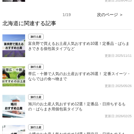
更新日:2026/04/13
1/19
次のページ ＞
北海道に関連する記事
旅行土産
富良野で買えるお土産人気おすすめ10選！定番品・ばらま
きできる個包装タイプなど
更新日:2025/11/11
旅行土産
帯広・十勝で人気のお土産おすすめ26選！ 定番スイーツ・
ならではの食べ物まで
更新日:2025/05/26
旅行土産
旭川のお土産人気おすすめ12選！定番品・日持ちするも
の・ばらまき用個包装タイプも
更新日:2026/02/25
旅行土産