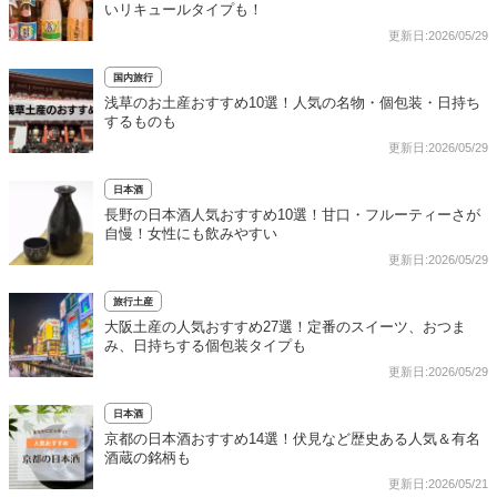
いリキュールタイプも！
更新日:2026/05/29
国内旅行
浅草のお土産おすすめ10選！人気の名物・個包装・日持ち
するものも
更新日:2026/05/29
日本酒
長野の日本酒人気おすすめ10選！甘口・フルーティーさが
自慢！女性にも飲みやすい
更新日:2026/05/29
旅行土産
大阪土産の人気おすすめ27選！定番のスイーツ、おつま
み、日持ちする個包装タイプも
更新日:2026/05/29
日本酒
京都の日本酒おすすめ14選！伏見など歴史ある人気＆有名
酒蔵の銘柄も
更新日:2026/05/21