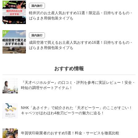
9
国内旅行
軽井沢のお土産人気おすすめ11選！限定品・日持ちするもの・
ばらまき用個包装タイプも
10
国内旅行
成田空港で買えるお土産人気おすすめ16選！日持ちするもの・
ばらまき用個包装タイプも
おすすめ情報
『天才ベジホルダー』の口コミ・評判を参考に実証レビュー！安全・
時短の調理サポートアイテム！
NHK「あさイチ」で紹介された「天才ピーラー」のここがすごい！
キャベツがほわほわ4枚刃ピーラーの魅力に迫る！
年賀状印刷業者のおすすめ5選！料金・サービスを徹底比較