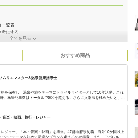
較一覧表
参考にする
全てを見る
おすすめ商品
ソムリエマスター&温泉健康指導士
資格を保有し、温泉や旅をテーマにトラベルライターとして10年活動。これ
0軒、執筆記事数はトータルで800を超える。さらに入浴法を極めたいと、温
得。お家でも入浴剤や入浴法を研究しながら温泉気分を楽しんでいる。
・音楽・映画、旅行・レジャー
レジャー」「本・音楽・映画」を担当。47都道府県制覇、海外10か国以上
旅ごとにテーマを決めて最適なプランを考えるのが得意。また、アパレルシ