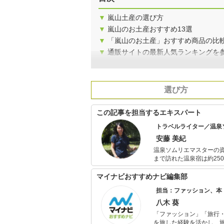
▼
嵐山土産の選び方
▼
嵐山のお土産おすすめ13選
▼
「嵐山のお土産」おすすめ商品の比
▼
通販サイトの最新人気ランキングを
選び方
この記事を担当するエキスパート
トラベルライター／温泉
安藤 美紀
温泉ソムリエマスターの
まで訪れた温泉宿は約25
泉健康指導士の資格も取
マイナビおすすめナビ編集部
担当：ファッション、本
八木 葵
「ファッション」「旅行・
を旅した経験を活かし、