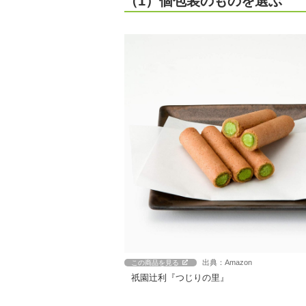
（1）個包装のものを選ぶ
出典：Amazon
この商品を見る
祇園辻利『つじりの里』