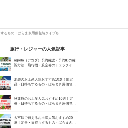
ちするもの・ばらまき用個包装タイプも
旅行・レジャーの人気記事
agoda（アゴダ）予約確認・予約IDの確
認方法！飛行機・航空券のチェックイン
手順と照会番号の調べ方も
池袋のお土産人気おすすめ10選！限定
品・日持ちするもの・ばらまき用個包装
タイプも
秋葉原のお土産人気おすすめ10選！定
番・日持ちするもの・ばらまき用個包装
タイプも
大宮駅で買えるお土産人気おすすめ20
選！定番・日持ちするもの・ばらまき用
の個包装タイプも