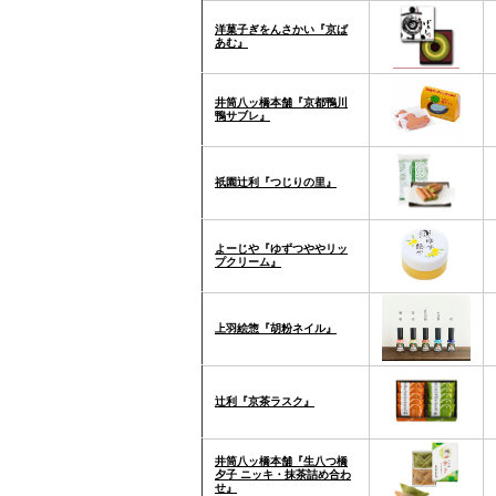
洋菓子ぎをんさかい『京ば
あむ』
井筒八ッ橋本舗『京都鴨川
鴨サブレ』
祇園辻利『つじりの里』
よーじや『ゆずつややリッ
プクリーム』
上羽絵惣『胡粉ネイル』
辻利『京茶ラスク』
井筒八ッ橋本舗『生八つ橋
夕子 ニッキ・抹茶詰め合わ
せ』