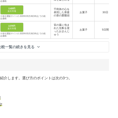
込価格
2,420円
千利休の心を
楽天市場
表現した茶釜
お菓子
30日
の形の栗饅頭
※各社通販サイトの 2025年05月28日時点 での税
込価格
笹の葉に包ま
2,376円
れた生麩を使
楽天市場
お菓子
5日間
ったおまんじ
※各社通販サイトの 2025年05月28日時点 での税
ゅう
込価格
比較一覧の続きを見る
紹介します。選び方のポイントは次の3つ。
想
ぶ