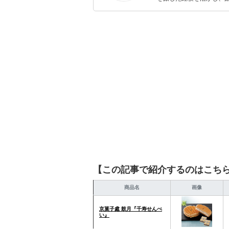
ョップでの販売経験もあ
を提案します。本や映画
ではそんな視点から選ん
【この記事で紹介するのはこち
商品名
画像
京菓子處 鼓月『千寿せんべ
い』