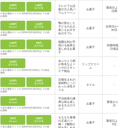
2,380円
1,490円
テレビでも話
製造日より8
Amazon
楽天市場
題の大人気バ
お菓子
日間
ウムクーヘン
※各社通販サイトの 2025年05月28日時点 での税
込価格
鴨の形をした
2,580円
1,512円
子どものお土
出荷日から約
Amazon
楽天市場
お菓子
産にもおすす
30日
※各社通販サイトの 2025年05月28日時点 での税
めのサブレ
込価格
祇園辻利が手
1,425円
993円
掛ける抹茶を
到着時残50
Amazon
楽天市場
お菓子
楽しめるお菓
日保証
※各社通販サイトの 2025年05月28日時点 での税
子
込価格
あぶらとり紙
4,620円
が有名なよー
リップクリー
楽天市場
-
じやのスキン
ム
※各社通販サイトの 2025年6月2日時点 での税込
ケア商品
価格
京都生まれの
1,912円
1,452円
原材料にこだ
Amazon
楽天市場
ネイル
-
わった水性ネ
※各社通販サイトの 2025年05月28日時点 での税
イル
込価格
宇治抹茶の濃
2,347円
厚な味を楽し
製造から74
Amazon
お菓子
める大人のラ
日
※各社通販サイトの 2025年05月28日時点 での税
スク
込価格
もちもち食感
910円
1,080円
の王道八つ
製造日より1
Amazon
楽天市場
お菓子
橋！ 2種類の
5日
※各社通販サイトの 2025年05月28日時点 での税
味を楽しめる