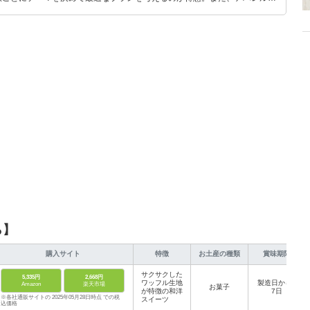
り。誰でも手軽に楽しめるプチプラとトレンドを取り入れたコーディネート
から受けたインスピレーションを日常や仕事に活かすことを大切にし、記事
だおすすめ作品やアイテムを紹介します。
ら】
購入サイト
特徴
お土産の種類
賞味期限
サクサクした
5,335円
2,668円
ワッフル生地
製造日から7
Amazon
楽天市場
お菓子
が特徴の和洋
7日
※各社通販サイトの 2025年05月28日時点 での税
スイーツ
込価格