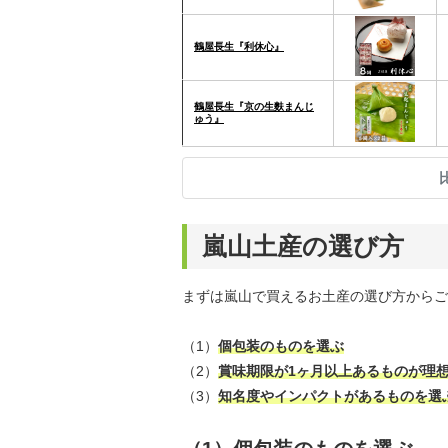
鶴屋長生『利休心』
鶴屋長生『京の生麩まんじ
ゅう』
嵐山土産の選び方
まずは嵐山で買えるお土産の選び方からご
（1）
個包装のものを選ぶ
（2）
賞味期限が1ヶ月以上あるものが理
（3）
知名度やインパクトがあるものを選