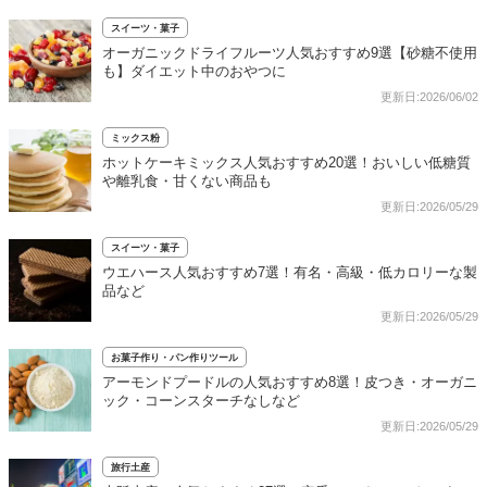
スイーツ・菓子
オーガニックドライフルーツ人気おすすめ9選【砂糖不使用
も】ダイエット中のおやつに
更新日:2026/06/02
ミックス粉
ホットケーキミックス人気おすすめ20選！おいしい低糖質
や離乳食・甘くない商品も
更新日:2026/05/29
スイーツ・菓子
ウエハース人気おすすめ7選！有名・高級・低カロリーな製
品など
更新日:2026/05/29
お菓子作り・パン作りツール
アーモンドプードルの人気おすすめ8選！皮つき・オーガニ
ック・コーンスターチなしなど
更新日:2026/05/29
旅行土産