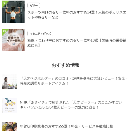
9
ゼリー
スポーツ向けのゼリー飲料のおすすめ14選！人気のポカリスエ
ットやinゼリーなど
10
マタニティグッズ
妊娠・つわり中におすすめのゼリー飲料10選【陣痛時の栄養補
給にも】
おすすめ情報
『天才ベジホルダー』の口コミ・評判を参考に実証レビュー！安全・
時短の調理サポートアイテム！
NHK「あさイチ」で紹介された「天才ピーラー」のここがすごい！
キャベツがほわほわ4枚刃ピーラーの魅力に迫る！
年賀状印刷業者のおすすめ5選！料金・サービスを徹底比較