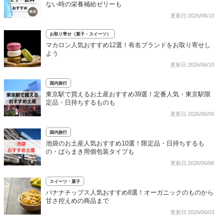
ない時の栄養補給ゼリーも
更新日:2026/06/10
お取り寄せ（菓子・スイーツ）
マカロン人気おすすめ12選！有名ブランドをお取り寄せし
よう
更新日:2026/06/10
国内旅行
東京駅で買えるお土産おすすめ39選！定番人気・東京駅限
定品・日持ちするものも
更新日:2026/06/09
国内旅行
池袋のお土産人気おすすめ10選！限定品・日持ちするも
の・ばらまき用個包装タイプも
更新日:2026/06/08
スイーツ・菓子
バナナチップス人気おすすめ8選！オーガニックのものから
甘さ控えめの商品まで
更新日:2026/06/03