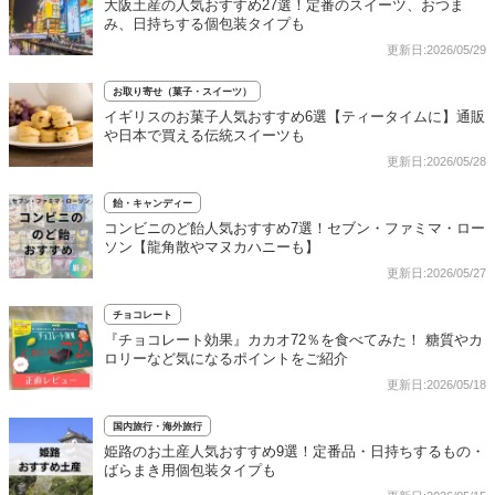
大阪土産の人気おすすめ27選！定番のスイーツ、おつま
み、日持ちする個包装タイプも
更新日:2026/05/29
お取り寄せ（菓子・スイーツ）
イギリスのお菓子人気おすすめ6選【ティータイムに】通販
や日本で買える伝統スイーツも
更新日:2026/05/28
飴・キャンディー
コンビニのど飴人気おすすめ7選！セブン・ファミマ・ロー
ソン【龍角散やマヌカハニーも】
更新日:2026/05/27
チョコレート
『チョコレート効果』カカオ72％を食べてみた！ 糖質やカ
ロリーなど気になるポイントをご紹介
更新日:2026/05/18
国内旅行・海外旅行
姫路のお土産人気おすすめ9選！定番品・日持ちするもの・
ばらまき用個包装タイプも