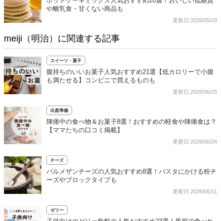
ホットケーキミックス人気おすすめ20選！おいしい低糖質
や離乳食・甘くない商品も
更新日:2026/05/29
meiji（明治）に関連する記事
スイーツ・菓子
腹持ちのいいお菓子人気おすすめ21選【低カロリーで小腹
も満たせる】コンビニで買えるものも
更新日:2026/06/25
出産準備
陣痛中の食べ物＆お菓子8選！おすすめの軽食や陣痛食は？
【ママたちの口コミ掲載】
更新日:2026/06/24
チーズ
パルメザンチーズの人気おすすめ8選！パスタにかける粉チ
ーズやブロックタイプも
更新日:2026/06/11
ゼリー