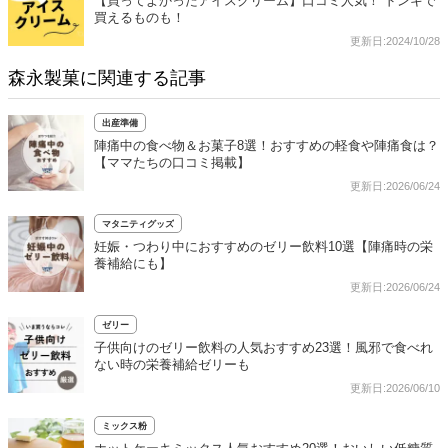
【買ってよかったアイスクリーム】口コミ人気！ ドンキで
買えるものも！
更新日:2024/10/28
森永製菓に関連する記事
出産準備
陣痛中の食べ物＆お菓子8選！おすすめの軽食や陣痛食は？
【ママたちの口コミ掲載】
更新日:2026/06/24
マタニティグッズ
妊娠・つわり中におすすめのゼリー飲料10選【陣痛時の栄
養補給にも】
更新日:2026/06/24
ゼリー
子供向けのゼリー飲料の人気おすすめ23選！風邪で食べれ
ない時の栄養補給ゼリーも
更新日:2026/06/10
ミックス粉