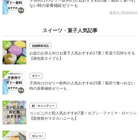
子供向けのゼリー飲料の人気おすすめ23選！風邪で食べれ
ない時の栄養補給ゼリーも
更新日:2026/06/10
スイーツ・菓子人気記事
1
冠婚葬祭用品
お盆のお供え向けお菓子人気おすすめ17選！常温で日持ちする
【個包装タイプも】
2
ゼリー
子供向けのゼリー飲料の人気おすすめ23選！風邪で食べれない
時の栄養補給ゼリーも
3
飴・キャンディー
コンビニのど飴人気おすすめ7選！セブン・ファミマ・ローソン
【龍角散やマヌカハニーも】
4
せんべい