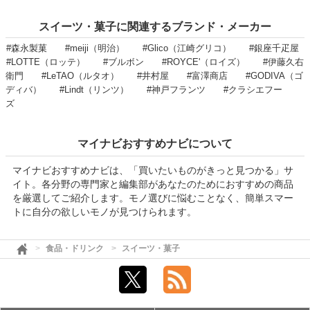
スイーツ・菓子に関連するブランド・メーカー
#森永製菓
#meiji（明治）
#Glico（江崎グリコ）
#銀座千疋屋
#LOTTE（ロッテ）
#ブルボン
#ROYCE'（ロイズ）
#伊藤久右
衛門
#LeTAO（ルタオ）
#井村屋
#富澤商店
#GODIVA（ゴ
ディバ）
#Lindt（リンツ）
#神戸フランツ
#クラシエフー
ズ
マイナビおすすめナビについて
マイナビおすすめナビは、「買いたいものがきっと見つかる」サ
イト。各分野の専門家と編集部があなたのためにおすすめの商品
を厳選してご紹介します。モノ選びに悩むことなく、簡単スマー
トに自分の欲しいモノが見つけられます。
食品・ドリンク
スイーツ・菓子