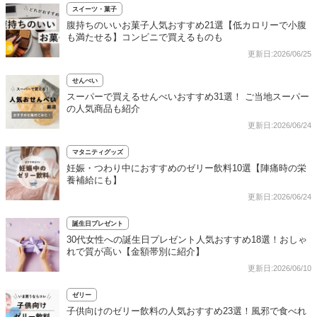
スイーツ・菓子
腹持ちのいいお菓子人気おすすめ21選【低カロリーで小腹
も満たせる】コンビニで買えるものも
更新日:2026/06/25
せんべい
スーパーで買えるせんべいおすすめ31選！ ご当地スーパー
の人気商品も紹介
更新日:2026/06/24
マタニティグッズ
妊娠・つわり中におすすめのゼリー飲料10選【陣痛時の栄
養補給にも】
更新日:2026/06/24
誕生日プレゼント
30代女性への誕生日プレゼント人気おすすめ18選！おしゃ
れで質が高い【金額帯別に紹介】
更新日:2026/06/10
ゼリー
子供向けのゼリー飲料の人気おすすめ23選！風邪で食べれ