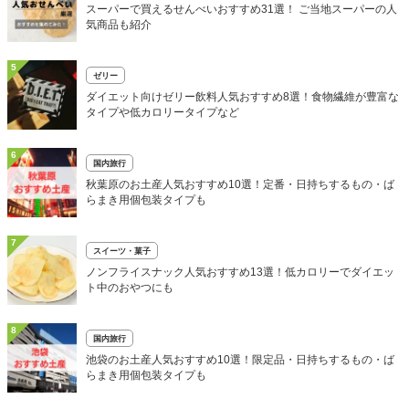
スーパーで買えるせんべいおすすめ31選！ ご当地スーパーの人
気商品も紹介
5
ゼリー
ダイエット向けゼリー飲料人気おすすめ8選！食物繊維が豊富な
タイプや低カロリータイプなど
6
国内旅行
秋葉原のお土産人気おすすめ10選！定番・日持ちするもの・ば
らまき用個包装タイプも
7
スイーツ・菓子
ノンフライスナック人気おすすめ13選！低カロリーでダイエッ
ト中のおやつにも
8
国内旅行
池袋のお土産人気おすすめ10選！限定品・日持ちするもの・ば
らまき用個包装タイプも