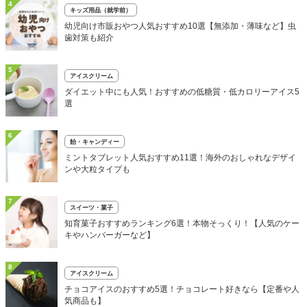
4
キッズ用品（就学前）
幼児向け市販おやつ人気おすすめ10選【無添加・薄味など】虫
歯対策も紹介
5
アイスクリーム
ダイエット中にも人気！おすすめの低糖質・低カロリーアイス5
選
6
飴・キャンディー
ミントタブレット人気おすすめ11選！海外のおしゃれなデザイ
ンや大粒タイプも
7
スイーツ・菓子
知育菓子おすすめランキング6選！本物そっくり！【人気のケー
キやハンバーガーなど】
8
アイスクリーム
チョコアイスのおすすめ5選！チョコレート好きなら【定番や人
気商品も】