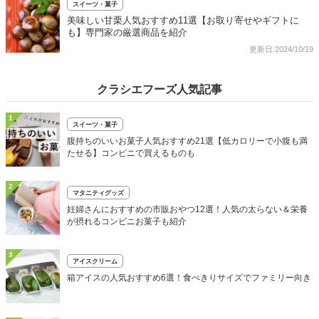
スイーツ・菓子
美味しい甘栗人気おすすめ11選【お取り寄せやギフトに
も】専門家の厳選商品を紹介
更新日:2024/10/19
クラシエフーズ人気記事
1
スイーツ・菓子
腹持ちのいいお菓子人気おすすめ21選【低カロリーで小腹も満
たせる】コンビニで買えるものも
2
マタニティグッズ
妊婦さんにおすすめの市販おやつ12選！人気の太らない＆栄養
が摂れるコンビニお菓子も紹介
3
アイスクリーム
箱アイスの人気おすすめ6選！食べきりサイズでファミリー向き