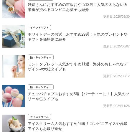
妊婦さんにおすすめの市販おやつ12選！人気の太らない＆
栄養が摂れるコンビニお菓子も紹介
更新日:2026/03/30
イベントギフト
ホワイトデーのお返しおすすめ29選！人気のプレゼントや
ギフトを価格別に紹介
更新日:2025/08/07
飴・キャンディー
ミントタブレット人気おすすめ11選！海外のおしゃれなデ
ザインや大粒タイプも
更新日:2025/06/12
飴・キャンディー
チュッパチャプスおすすめ5選【パーティーに！】人気のツ
リーや缶タイプも
更新日:2024/11/26
アイスクリーム
アイスクリーム人気おすすめ46選！コンビニアイスや高級
アイスもお取り寄せ