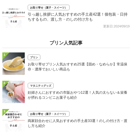
お取り寄せ（菓子・スイーツ）
引っ越し挨拶に人気おすすめの手土産42選！個包装・日持
ちするもの、渡し方・のしの付け方も
更新日:2024/09/19
プリン人気記事
1
プリン
お取り寄せプリン人気おすすめ25選【固め・なめらか】常温保
存・濃厚でおいしい商品も
2
マタニティグッズ
妊婦さんにおすすめの市販おやつ12選！人気の太らない＆栄養
が摂れるコンビニお菓子も紹介
3
お取り寄せ（菓子・スイーツ）
両家顔合わせに人気おすすめの手土産33選！のしの付け方・渡
し方も紹介