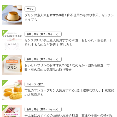
4
プリン
プリンの素人気おすすめ8選！卵不使用のものや寒天、ゼラチン
タイプも
5
お取り寄せ（菓子・スイーツ）
センスのいい手土産人気おすすめ20選！おしゃれ・個包装・日
持ちするものなど厳選！ 渡し方も
6
お取り寄せ（菓子・スイーツ）
おいしいプリンのおすすめ27選！なめらか・固めも厳選！市
販・有名店の人気商品お取り寄せ
7
スイーツ・菓子
市販のマンゴープリン人気おすすめ5選【濃厚な味わい】東京発
の人気商品も！
8
お取り寄せ（菓子・スイーツ）
手土産におすすめの面白いお菓子12選！友達や子供への特別な