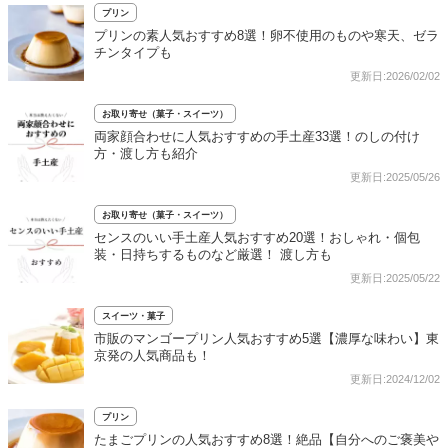
プリン
プリンの素人気おすすめ8選！卵不使用のものや寒天、ゼラ
チンタイプも
更新日:2026/02/02
お取り寄せ（菓子・スイーツ）
両家顔合わせに人気おすすめの手土産33選！のしの付け
方・渡し方も紹介
更新日:2025/05/26
お取り寄せ（菓子・スイーツ）
センスのいい手土産人気おすすめ20選！おしゃれ・個包
装・日持ちするものなど厳選！ 渡し方も
更新日:2025/05/22
スイーツ・菓子
市販のマンゴープリン人気おすすめ5選【濃厚な味わい】東
京発の人気商品も！
更新日:2024/12/02
プリン
たまごプリンの人気おすすめ8選！絶品【自分へのご褒美や