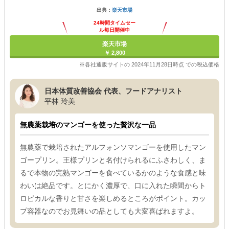
出典：
楽天市場
24時間タイムセー
ル毎日開催中
楽天市場
￥ 2,800
※各社通販サイトの 2024年11月28日時点 での税込価格
日本体質改善協会 代表、フードアナリスト
平林 玲美
無農薬栽培のマンゴーを使った贅沢な一品
無農薬で栽培されたアルフォンソマンゴーを使用したマン
ゴープリン。王様プリンと名付けられるにふさわしく、ま
るで本物の完熟マンゴーを食べているかのような食感と味
わいは絶品です。とにかく濃厚で、口に入れた瞬間からト
ロピカルな香りと甘さを楽しめるところがポイント。カッ
プ容器なのでお見舞いの品としても大変喜ばれますよ。