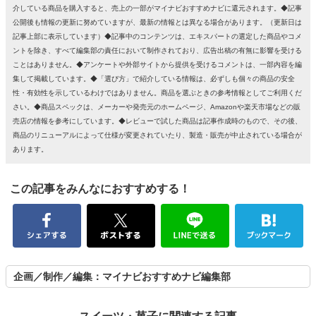
介している商品を購入すると、売上の一部がマイナビおすすめナビに還元されます。◆記事
公開後も情報の更新に努めていますが、最新の情報とは異なる場合があります。（更新日は
記事上部に表示しています）◆記事中のコンテンツは、エキスパートの選定した商品やコメ
ントを除き、すべて編集部の責任において制作されており、広告出稿の有無に影響を受ける
ことはありません。◆アンケートや外部サイトから提供を受けるコメントは、一部内容を編
集して掲載しています。◆「選び方」で紹介している情報は、必ずしも個々の商品の安全
性・有効性を示しているわけではありません。商品を選ぶときの参考情報としてご利用くだ
さい。◆商品スペックは、メーカーや発売元のホームページ、Amazonや楽天市場などの販
売店の情報を参考にしています。◆レビューで試した商品は記事作成時のもので、その後、
商品のリニューアルによって仕様が変更されていたり、製造・販売が中止されている場合が
あります。
この記事をみんなにおすすめする！
企画／制作／編集：マイナビおすすめナビ編集部