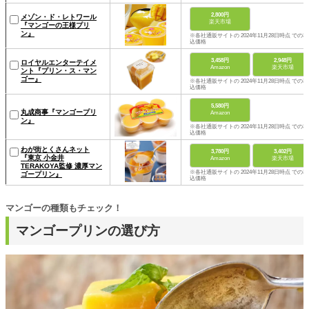
2,800円
メゾン・ド・レトワール
楽天市場
『マンゴーの王様プリ
ン』
※各社通販サイトの 2024年11月28日時点 での税
込価格
3,458円
2,948円
ロイヤルエンターテイメ
Amazon
楽天市場
ント『プリン・ス・マン
ゴー』
※各社通販サイトの 2024年11月28日時点 での税
込価格
5,580円
丸成商事『マンゴープリ
Amazon
ン』
※各社通販サイトの 2024年11月28日時点 での税
込価格
わが街とくさんネット
3,780円
3,402円
『東京 小金井
Amazon
楽天市場
TERAKOYA監修 濃厚マン
※各社通販サイトの 2024年11月28日時点 での税
ゴープリン』
込価格
マンゴーの種類もチェック！
マンゴープリンの選び方