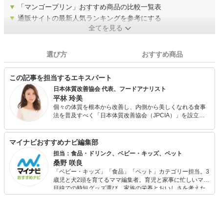
▼
「マンゴープリン」おすすめ商品の比較一覧表
▼
通販サイトの最新人気ランキングを参考にする
全てを見る
選び方
おすすめ商品
この記事を担当するエキスパート
日本体質改善協会 代表、フードアナリスト
平林 玲美
個々の体質を根本から改善し、内側から美しくなれる食事
法を普及すべく「日本体質改善協会（JPCIA）」を設立。
オンラインによる個別指導の他、パーソナルジムやエステ
サロンと提携し、体質改善を目的とする食事指導を行う。
また、各種メディアにて食にまつわる美容・健康情報や今
マイナビおすすめナビ編集部
日から取り入れられる簡単ダイエット・体質改善メソッド
担当：食品・ドリンク、ベビー・キッズ、ペット
を発信している。 フードアナリスト協会主催・食の親善大
桑野 咲良
使「第4回食のなでしこ」グランプリ受賞。
「ベビー・キッズ」「食品」「ペット」カテゴリー担当。3
歳児と犬2頭を育てるママ編集者。育児と家事に忙しいママ
目線での時短グッズ選び、家族の栄養とおいしさを考えた
食品選び、束の間のリラックスタイムを楽しむためのスイ
ーツ選びに自信あり。鋭い目線で商品を見極め、少しでも
日々の生活が豊かになるものを紹介します。