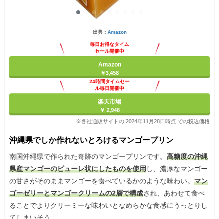
出典：
Amazon
毎日お得なタイム
セール開催中
Amazon
￥3,458
24時間タイムセー
ル毎日開催中
楽天市場
￥ 2,948
※各社通販サイトの 2024年11月28日時点 での税込価格
沖縄県でしか作れないとろけるマンゴープリン
南国沖縄県で作られた奇跡のマンゴープリンです。
高糖度の沖縄
県産マンゴーのピューレ状にしたものを使用
し、濃厚なマンゴー
の甘さがそのままマンゴーを食べているかのような味わい。
マン
ゴーゼリーとマンゴークリームの2層で構成
され、あわせて食べ
ることでよりクリーミーな味わいとなめらかな食感にうっとりし
てしまいそう。