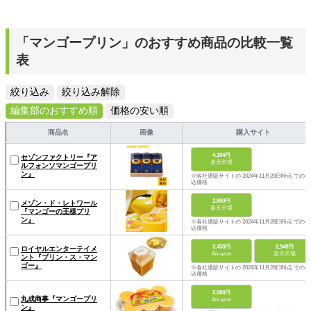
「マンゴープリン」のおすすめ商品の比較一覧
表
絞り込み
絞り込み解除
編集部のおすすめ順
価格の安い順
商品名
画像
購入サイト
4,104円
セゾンファクトリー『ア
楽天市場
ルフォンソマンゴープリ
ン』
※各社通販サイトの 2024年11月28日時点 での税
込価格
2,800円
メゾン・ド・レトワール
楽天市場
『マンゴーの王様プリ
ン』
※各社通販サイトの 2024年11月28日時点 での税
込価格
3,458円
2,948円
ロイヤルエンターテイメ
Amazon
楽天市場
ント『プリン・ス・マン
ゴー』
※各社通販サイトの 2024年11月28日時点 での税
込価格
5,580円
丸成商事『マンゴープリ
Amazon
ン』