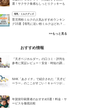
選！サクサク食感もしっとりクッキーも
母乳・ミルクグッズ
0
育児用粉ミルクの人気おすすめランキン
グ15選【母乳に近い粉ミルクはどれ？】
よく飲んでくれる商品を厳選
>>もっと見る
おすすめ情報
『天才ベジホルダー』の口コミ・評判を
参考に実証レビュー！安全・時短の調理
サポートアイテム！
NHK「あさイチ」で紹介された「天才ピ
ーラー」のここがすごい！キャベツがほ
わほわ4枚刃ピーラーの魅力に迫る！
年賀状印刷業者のおすすめ5選！料金・サ
ービスを徹底比較