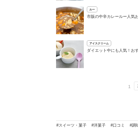
ルー
市販の中辛カレールー人気お
アイスクリーム
ダイエット中にも人気！お
1
#スイーツ・菓子
#洋菓子
#口コミ
#調