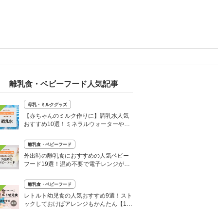
離乳食・ベビーフード人気記事
母乳・ミルクグッズ
【赤ちゃんのミルク作りに】調乳水人気
おすすめ10選！ミネラルウォーターや純
水を厳選
離乳食・ベビーフード
外出時の離乳食におすすめの人気ベビー
フード19選！温め不要で電子レンジがな
いときも安心
離乳食・ベビーフード
レトルト幼児食の人気おすすめ9選！スト
ックしておけばアレンジもかんたん【1歳
半から】