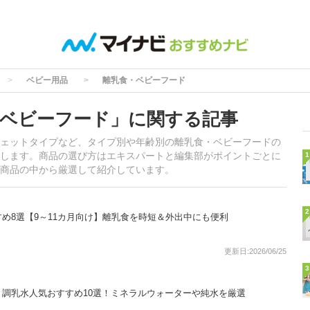
ベビー用品
離乳食・ベビーフード
ベビーフード」に関する記事
ェットタイプなど、タイプ別や年齢別の離乳食・ベビーフードの
します。商品の選び方はエキスパートと編集部がポイントごとに
1
商品の中から厳選して紹介しています。
2
め8選【9～11カ月向け】離乳食を時短＆外出中にも便利
更新日:2026/06/25
3
調乳水人気おすすめ10選！ミネラルウォーターや純水を厳選