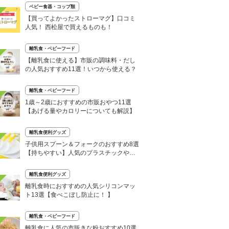
ベビー食器・コップ類
【買ってよかったストローマグ】口コミ
人気！ 西松屋で買えるものも！
離乳食・ベビーフード
【離乳食に使える】市販の調味料・だし
の人気おすすめ11選！いつから使える？
離乳食・ベビーフード
1歳～2歳におすすめの市販おやつ11選
【あげる量やカロリーについても解説】
離乳食便利グッズ
子供用スプーン＆フォークのおすすめ8選
【持ちやすい】人気のプラスチックやス
プーンセットも
離乳食便利グッズ
離乳食時におすすめの人気シリコンマッ
ト13選【食べこぼし防止に！ 】
離乳食・ベビーフード
離乳食に人気の市販きな粉おすすめ10選