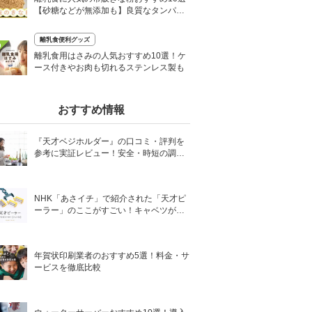
【砂糖などが無添加も】良質なタンパク
質がとれる
離乳食便利グッズ
0
離乳食用はさみの人気おすすめ10選！ケ
ース付きやお肉も切れるステンレス製も
おすすめ情報
『天才ベジホルダー』の口コミ・評判を
参考に実証レビュー！安全・時短の調理
サポートアイテム！
NHK「あさイチ」で紹介された「天才ピ
ーラー」のここがすごい！キャベツがほ
わほわ4枚刃ピーラーの魅力に迫る！
年賀状印刷業者のおすすめ5選！料金・サ
ービスを徹底比較