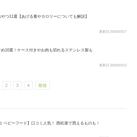
おやつ11選【あげる量やカロリーについても解説】
更新日:2026/03/17
め10選！ケース付きやお肉も切れるステンレス製も
更新日:2026/03/12
2
3
4
最後
出 ベビーフード】口コミ人気！ 西松屋で買えるものも！