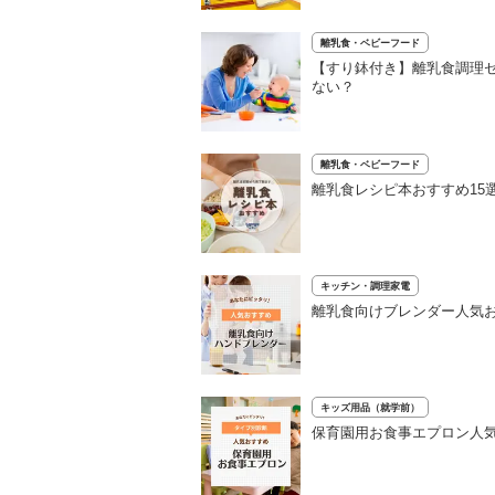
離乳食・ベビーフード
【すり鉢付き】離乳食調理セ
ない？
離乳食・ベビーフード
離乳食レシピ本おすすめ15
キッチン・調理家電
離乳食向けブレンダー人気お
キッズ用品（就学前）
保育園用お食事エプロン人気