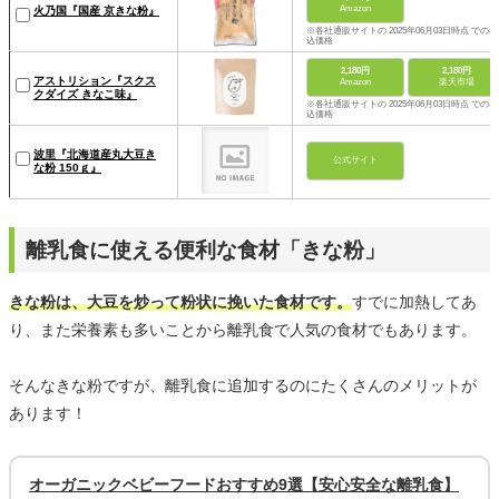
Amazon
火乃国『国産 京きな粉』
※各社通販サイトの 2025年06月03日時点 での税
込価格
2,180円
2,180円
アストリション『スクス
Amazon
楽天市場
クダイズ きなこ味』
※各社通販サイトの 2025年06月03日時点 での税
込価格
波里『北海道産丸大豆き
公式サイト
な粉 150ｇ』
離乳食に使える便利な食材「きな粉」
きな粉は、大豆を炒って粉状に挽いた食材です。
すでに加熱してあ
り、また栄養素も多いことから離乳食で人気の食材でもあります。
そんなきな粉ですが、離乳食に追加するのにたくさんのメリットが
あります！
オーガニックベビーフードおすすめ9選【安心安全な離乳食】