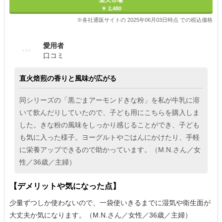
￥ 2,480
※各社通販サイトの 2025年06月03日時点 での税込価格
愛用者
口コミ
直火焙煎の香りと風味が広がる
同シリーズの「黒ごまアーモンドきな粉」を私が牛乳に溶
いて飲んだりしていたので、子ども用にこちらを購入しま
した。きな粉の風味をしっかり感じることができ、子ども
も気に入った様子。ヨーグルトやごはんにかけたり、手軽
に栄養アップできるので助かっています。（M.N.さん／女
性／36歳／主婦）
【デメリットや気になった点】
少量ずつしか使わないので、一袋使いきるまでに湿気や衛生面が
大丈夫か気になります。（M.N.さん／女性／36歳／主婦）