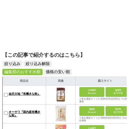
【この記事で紹介するのはこちら】
絞り込み
絞り込み解除
編集部のおすすめ順
価格の安い順
商品名
画像
購入サイト
1,035円
324円
Amazon
楽天市場
金沢大地『有機きな粉』
※各社通販サイトの 2025年6月10日時点 での税
価格
359円
367円
オーサワ『国内産有機き
Amazon
楽天市場
な粉』
※各社通販サイトの 2025年06月03日時点 での税
込価格
1,210円