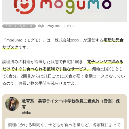
出典：mogumo（モグモ）
このサイトを見る
『mogumo（モグモ）』は「株式会社oxxx」が運営する
宅配幼児食
サブスク
です。
調理済みの料理が冷凍した状態で自宅に届き、
電子レンジで温める
だけですぐに食べられる便利で手軽なサービス。
初回はお試しとし
て8食分。2回目からは21日ごとに18食が届く定期コースとなってい
るので、お買い物の手間も減らせますよ。
教育系・美容ライター/中学校教員二種免許（音楽）保
有
chika
調理にかける時間や、子どもが食べる量など、各家庭によって