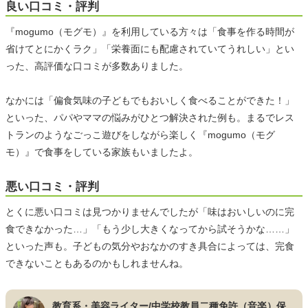
良い口コミ・評判
『mogumo（モグモ）』を利用している方々は「食事を作る時間が
省けてとにかくラク」「栄養面にも配慮されていてうれしい」とい
った、高評価な口コミが多数ありました。
なかには「偏食気味の子どもでもおいしく食べることができた！」
といった、パパやママの悩みがひとつ解決された例も。まるでレス
トランのようなごっこ遊びをしながら楽しく『mogumo（モグ
モ）』で食事をしている家族もいましたよ。
悪い口コミ・評判
とくに悪い口コミは見つかりませんでしたが「味はおいしいのに完
食できなかった…」「もう少し大きくなってから試そうかな……」
といった声も。子どもの気分やおなかのすき具合によっては、完食
できないこともあるのかもしれませんね。
教育系・美容ライター/中学校教員二種免許（音楽）保