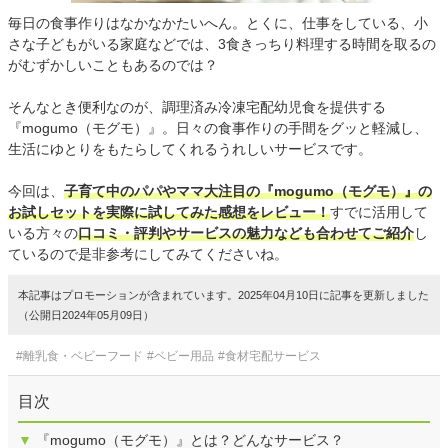
毎日の食事作りはなかなかたいへん。とくに、仕事をしている、小
さな子どもがいる家庭などでは、3食きっちり料理する時間を取るの
がむずかしいこともあるのでは？
そんなとき便利なのが、調理済み冷凍宅配幼児食を提供する
『mogumo（モグモ）』。日々の食事作りの手間をグッと軽減し、
生活にゆとりをもたらしてくれるうれしいサービスです。
今回は、
子育て中のパパやママ大注目の『mogumo（モグモ）』の
お試しセットを実際に試してみた感想をレビュー！
すでに活用して
いる方々の
口コミ・評判やサービスの魅力なども合わせてご紹介
し
ているので是非参考にしてみてくださいね。
本記事はプロモーションが含まれています。2025年04月10日に記事を更新しました
（公開日2024年05月09日）
#離乳食・ベビーフード
#ベビー用品
#食材宅配サービス
目次
▼
『mogumo（モグモ）』とは？どんなサービス？