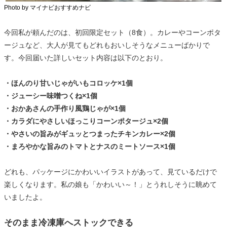
Photo by マイナビおすすめナビ
今回私が頼んだのは、初回限定セット（8食）。カレーやコーンポタ
ージュなど、大人が見てもどれもおいしそうなメニューばかりで
す。今回届いた詳しいセット内容は以下のとおり。
・ほんのり甘いじゃがいもコロッケ×1個
・ジューシー味噌つくね×1個
・おかあさんの手作り風鶏じゃが×1個
・カラダにやさしいほっこりコーンポタージュ×2個
・やさいの旨みがギュッとつまったチキンカレー×2個
・まろやかな旨みのトマトとナスのミートソース×1個
どれも、パッケージにかわいいイラストがあって、見ているだけで
楽しくなります。私の娘も「かわいい～！」とうれしそうに眺めて
いましたよ。
そのまま冷凍庫へストックできる