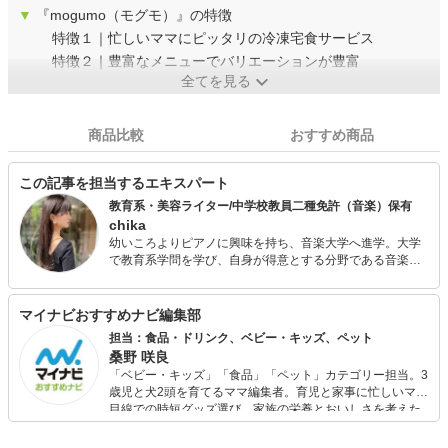
▼
『mogumo（モグモ）』の特徴
特徴１｜忙しいママにピッタリの冷凍宅食サービス
特徴２｜豊富なメニューでバリエーションが豊富
全てを見る
商品比較
おすすめ商品
この記事を担当するエキスパート
教育系・美容ライター/中学校教員二種免許（音楽）保有
chika
幼いころよりピアノに興味を持ち、音楽大学へ進学。大学
で教育系学問を学び、自身が得意とする分野である音楽教
員の資格を取得する。卒業後は、音楽と同等に興味を抱い
ていた美容系企業に就職し、多くの方の美をサポート。結
婚、出産を機にライターへ転身し、これまで培ってきた教
マイナビおすすめナビ編集部
育と美容の知識を活かした記事を執筆。ママになってその
担当：食品・ドリンク、ベビー・キッズ、ペット
経験を盛り込んだ教育系記事の作成にも力を注いでいる。
桑野 咲良
「ベビー・キッズ」「食品」「ペット」カテゴリー担当。3
歳児と犬2頭を育てるママ編集者。育児と家事に忙しいママ
目線での時短グッズ選び、家族の栄養とおいしさを考えた
食品選び、束の間のリラックスタイムを楽しむためのスイ
ーツ選びに自信あり。鋭い目線で商品を見極め、少しでも