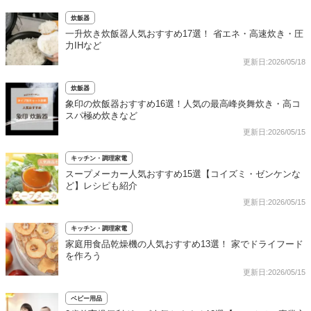
炊飯器
一升炊き炊飯器人気おすすめ17選！ 省エネ・高速炊き・圧
力IHなど
更新日:2026/05/18
炊飯器
象印の炊飯器おすすめ16選！人気の最高峰炎舞炊き・高コ
スパ極め炊きなど
更新日:2026/05/15
キッチン・調理家電
スープメーカー人気おすすめ15選【コイズミ・ゼンケンな
ど】レシピも紹介
更新日:2026/05/15
キッチン・調理家電
家庭用食品乾燥機の人気おすすめ13選！ 家でドライフード
を作ろう
更新日:2026/05/15
ベビー用品