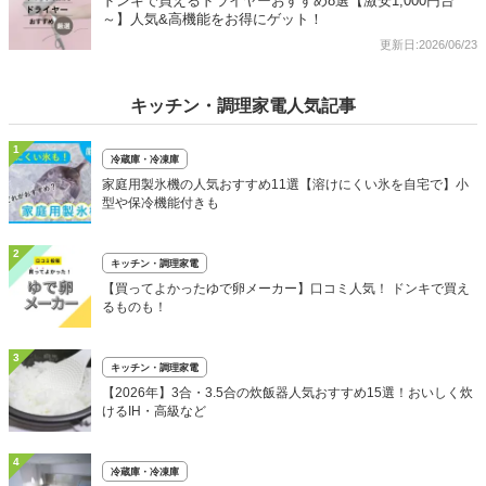
ドンキで買えるドライヤーおすすめ8選【激安1,000円台
～】人気&高機能をお得にゲット！
更新日:2026/06/23
キッチン・調理家電人気記事
1
冷蔵庫・冷凍庫
家庭用製氷機の人気おすすめ11選【溶けにくい氷を自宅で】小
型や保冷機能付きも
2
キッチン・調理家電
【買ってよかったゆで卵メーカー】口コミ人気！ ドンキで買え
るものも！
3
キッチン・調理家電
【2026年】3合・3.5合の炊飯器人気おすすめ15選！おいしく炊
けるIH・高級など
4
冷蔵庫・冷凍庫