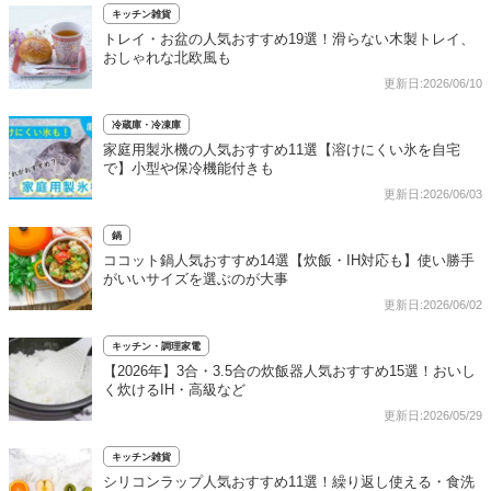
キッチン雑貨
トレイ・お盆の人気おすすめ19選！滑らない木製トレイ、
おしゃれな北欧風も
更新日:2026/06/10
冷蔵庫・冷凍庫
家庭用製氷機の人気おすすめ11選【溶けにくい氷を自宅
で】小型や保冷機能付きも
更新日:2026/06/03
鍋
ココット鍋人気おすすめ14選【炊飯・IH対応も】使い勝手
がいいサイズを選ぶのが大事
更新日:2026/06/02
キッチン・調理家電
【2026年】3合・3.5合の炊飯器人気おすすめ15選！おいし
く炊けるIH・高級など
更新日:2026/05/29
キッチン雑貨
シリコンラップ人気おすすめ11選！繰り返し使える・食洗