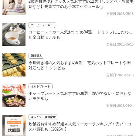
2歳差育児便利グッズ人気おすすめ12選【ワンオペ・専業主
婦など】先輩ママのお手本スケジュールも
更新日:2026/05/15
コーヒーメーカー
コーヒーメーカー人気おすすめ34選！ ドリップにこだわっ
た全自動モデルも
更新日:2026/05/15
調理器具
今川焼き器の人気おすすめ5選！ 電気ホットプレートやIH
対応など！ レシピも
更新日:2026/05/13
ホットプレート
ホットプレート人気おすすめ38選！煙がでない・におわな
いモデルも
更新日:2026/04/24
キッチン・調理家電
炊飯器おすすめ35選＆人気メーカーランキング！安い・コ
スパ最強も【2025年】