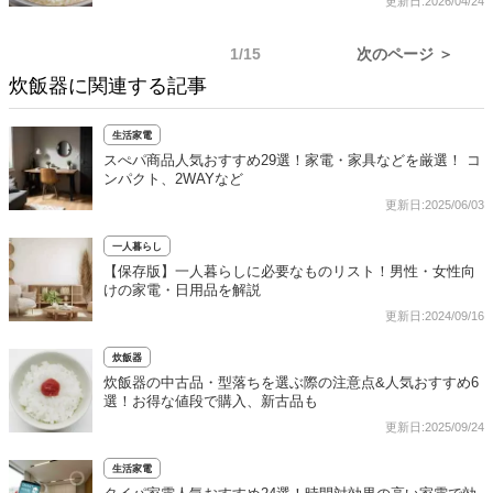
更新日:2026/04/24
1/15
次のページ ＞
炊飯器に関連する記事
生活家電
スぺパ商品人気おすすめ29選！家電・家具などを厳選！ コ
ンパクト、2WAYなど
更新日:2025/06/03
一人暮らし
【保存版】一人暮らしに必要なものリスト！男性・女性向
けの家電・日用品を解説
更新日:2024/09/16
炊飯器
炊飯器の中古品・型落ちを選ぶ際の注意点&人気おすすめ6
選！お得な値段で購入、新古品も
更新日:2025/09/24
生活家電