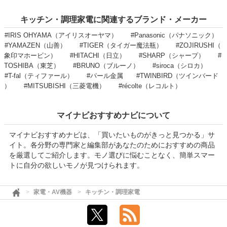
キッチン・調理家電に関連するブランド・メーカー
#IRIS OHYAMA（アイリスオーヤマ）
#Panasonic（パナソニック）
#YAMAZEN（山善）
#TIGER（タイガー魔法瓶）
#ZOJIRUSHI（
象印マホービン）
#HITACHI（日立）
#SHARP（シャープ）
#
TOSHIBA（東芝）
#BRUNO（ブルーノ）
#siroca（シロカ）
#T-fal（ティファール）
#パール金属
#TWINBIRD（ツインバード
）
#MITSUBISHI（三菱電機）
#récolte（レコルト）
マイナビおすすめナビについて
マイナビおすすめナビは、「買いたいものがきっと見つかる」サ
イト。各分野の専門家と編集部があなたのためにおすすめの商品
を厳選してご紹介します。モノ選びに悩むことなく、簡単スマー
トに自分の欲しいモノが見つけられます。
家電・AV機器
キッチン・調理家電