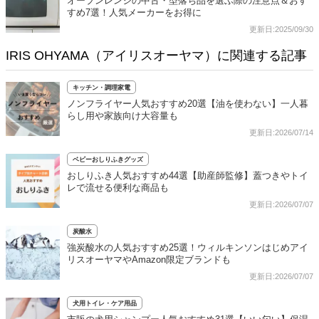
オーブンレンジの中古・型落ち品を選ぶ際の注意点＆おす
すめ7選！人気メーカーをお得に
更新日:2025/09/30
IRIS OHYAMA（アイリスオーヤマ）に関連する記事
キッチン・調理家電
ノンフライヤー人気おすすめ20選【油を使わない】一人暮
らし用や家族向け大容量も
更新日:2026/07/14
ベビーおしりふきグッズ
おしりふき人気おすすめ44選【助産師監修】蓋つきやトイ
レで流せる便利な商品も
更新日:2026/07/07
炭酸水
強炭酸水の人気おすすめ25選！ウィルキンソンはじめアイ
リスオーヤマやAmazon限定ブランドも
更新日:2026/07/07
犬用トイレ・ケア用品