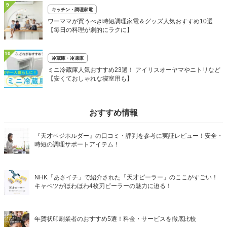
9
キッチン・調理家電
ワーママが買うべき時短調理家電＆グッズ人気おすすめ10選
【毎日の料理が劇的にラクに】
10
冷蔵庫・冷凍庫
ミニ冷蔵庫人気おすすめ23選！ アイリスオーヤマやニトリなど
【安くておしゃれな寝室用も】
おすすめ情報
『天才ベジホルダー』の口コミ・評判を参考に実証レビュー！安全・
時短の調理サポートアイテム！
NHK「あさイチ」で紹介された「天才ピーラー」のここがすごい！
キャベツがほわほわ4枚刃ピーラーの魅力に迫る！
年賀状印刷業者のおすすめ5選！料金・サービスを徹底比較