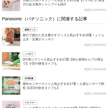
市販の犬用シャンプー人気おすすめ31選【いい匂い】保湿
力のある無水シャンプーも紹介
更新日:2026/07/07
Panasonic（パナソニック）に関連する記事
健康グッズ
旅行で疲れた足を癒やすグッズ人気おすすめ18選！ふくら
はぎ・足裏がスッキリ
更新日:2026/07/03
ノコギリ
DIY用ジグソー人気おすすめ17選【初心者用からプロ用ま
で】小型や静音タイプも
更新日:2026/06/25
住宅設備
屋外センサーライト人気おすすめ17選！人感センサーで防
犯【LEDや防水タイプも】
更新日:2026/06/25
ドライヤー