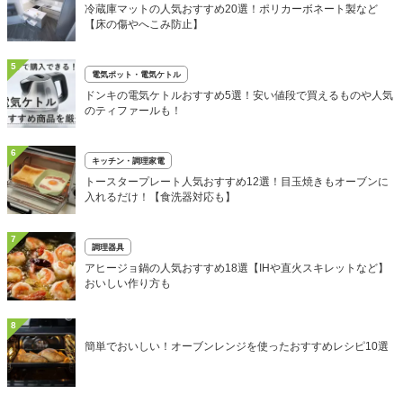
冷蔵庫マットの人気おすすめ20選！ポリカーボネート製など
【床の傷やへこみ防止】
5
電気ポット・電気ケトル
ドンキの電気ケトルおすすめ5選！安い値段で買えるものや人気
のティファールも！
6
キッチン・調理家電
トースタープレート人気おすすめ12選！目玉焼きもオーブンに
入れるだけ！【食洗器対応も】
7
調理器具
アヒージョ鍋の人気おすすめ18選【IHや直火スキレットなど】
おいしい作り方も
8
簡単でおいしい！オーブンレンジを使ったおすすめレシピ10選