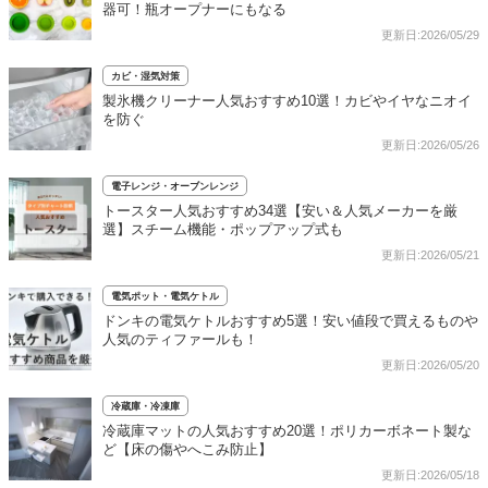
器可！瓶オープナーにもなる
更新日:2026/05/29
カビ・湿気対策
製氷機クリーナー人気おすすめ10選！カビやイヤなニオイ
を防ぐ
更新日:2026/05/26
電子レンジ・オーブンレンジ
トースター人気おすすめ34選【安い＆人気メーカーを厳
選】スチーム機能・ポップアップ式も
更新日:2026/05/21
電気ポット・電気ケトル
ドンキの電気ケトルおすすめ5選！安い値段で買えるものや
人気のティファールも！
更新日:2026/05/20
冷蔵庫・冷凍庫
冷蔵庫マットの人気おすすめ20選！ポリカーボネート製な
ど【床の傷やへこみ防止】
更新日:2026/05/18