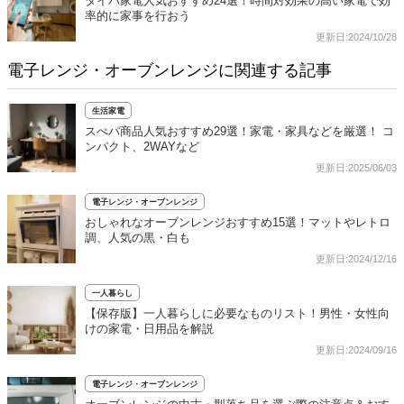
タイパ家電人気おすすめ24選！時間対効果の高い家電で効
率的に家事を行おう
更新日:2024/10/28
電子レンジ・オーブンレンジに関連する記事
生活家電
スぺパ商品人気おすすめ29選！家電・家具などを厳選！ コ
ンパクト、2WAYなど
更新日:2025/06/03
電子レンジ・オーブンレンジ
おしゃれなオーブンレンジおすすめ15選！マットやレトロ
調、人気の黒・白も
更新日:2024/12/16
一人暮らし
【保存版】一人暮らしに必要なものリスト！男性・女性向
けの家電・日用品を解説
更新日:2024/09/16
電子レンジ・オーブンレンジ