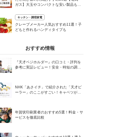
ガス】大玉やコンパクトな安い製品も【2
024年】
キッチン・調理家電
0
クレープメーカー人気おすすめ11選！子
どもと作れるハンディタイプも
おすすめ情報
『天才ベジホルダー』の口コミ・評判を
参考に実証レビュー！安全・時短の調理
サポートアイテム！
NHK「あさイチ」で紹介された「天才ピ
ーラー」のここがすごい！キャベツがほ
わほわ4枚刃ピーラーの魅力に迫る！
年賀状印刷業者のおすすめ5選！料金・サ
ービスを徹底比較