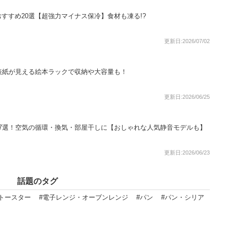
すすめ20選【超強力マイナス保冷】食材も凍る!?
更新日:2026/07/02
表紙が見える絵本ラックで収納や大容量も！
更新日:2026/06/25
7選！空気の循環・換気・部屋干しに【おしゃれな人気静音モデルも】
更新日:2026/06/23
話題のタグ
#トースター
#電子レンジ・オーブンレンジ
#パン
#パン・シリア