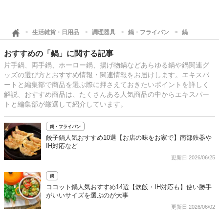
生活雑貨・日用品
調理器具
鍋・フライパン
鍋
おすすめの「鍋」に関する記事
片手鍋、両手鍋、ホーロー鍋、揚げ物鍋などあらゆる鍋や鍋関連グ
ッズの選び方とおすすめ情報・関連情報をお届けします。エキスパ
ートと編集部で商品を選ぶ際に押さえておきたいポイントを詳しく
解説、おすすめ商品は、たくさんある人気商品の中からエキスパー
トと編集部が厳選して紹介しています。
鍋・フライパン
餃子鍋人気おすすめ10選【お店の味をお家で】南部鉄器や
IH対応など
更新日:2026/06/25
鍋
ココット鍋人気おすすめ14選【炊飯・IH対応も】使い勝手
がいいサイズを選ぶのが大事
更新日:2026/06/02