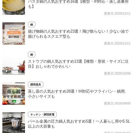
パスタ鍋の人気おすすめ16選【横型・IH対応・蒸し器兼用
も】
更新日:2025/12/11
鍋
揚げ物鍋の人気おすすめ23選！飛び散らない！少ない油で
揚げられるスクエア型も
更新日:2025/11/11
鍋
ストウブの鍋人気おすすめ13選【種類・形状・サイズに注
目】おしゃれでかわいい
更新日:2025/10/08
調理器具
蒸し器の人気おすすめ28選！IH対応やフライパン・鍋用、
小さいサイズも
更新日:2025/09/05
キッチン・調理家電
パール金属の圧力鍋人気おすすめ5選！一人暮らし用や5.5L
以上の大容量も