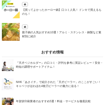
9
鍋
【買ってよかったホーロー鍋】口コミ人気！ ドンキで買えるも
のも！
10
鍋
親子鍋の人気おすすめ10選！アルミ・ステンレス・銅製など素
材別に紹介
おすすめ情報
『天才ベジホルダー』の口コミ・評判を参考に実証レビュー！安全・
時短の調理サポートアイテム！
NHK「あさイチ」で紹介された「天才ピーラー」のここがすごい！
キャベツがほわほわ4枚刃ピーラーの魅力に迫る！
年賀状印刷業者のおすすめ5選！料金・サービスを徹底比較