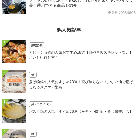
レードルの人気おすすめ10選！料理研究家が使いやすくて
長く愛用できる商品を紹介
更新日:2026/06/25
鍋人気記事
1
調理器具
アヒージョ鍋の人気おすすめ18選【IHや直火スキレットなど】
おいしい作り方も
2
鍋
揚げ物鍋の人気おすすめ23選！飛び散らない！少ない油で揚げ
られるスクエア型も
3
鍋・フライパン
パスタ鍋の人気おすすめ16選【横型・IH対応・蒸し器兼用も】
4
鍋