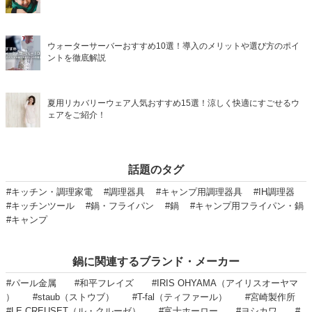
ウォーターサーバーおすすめ10選！導入のメリットや選び方のポイ
ントを徹底解説
夏用リカバリーウェア人気おすすめ15選！涼しく快適にすごせるウ
ェアをご紹介！
話題のタグ
#キッチン・調理家電
#調理器具
#キャンプ用調理器具
#IH調理器
#キッチンツール
#鍋・フライパン
#鍋
#キャンプ用フライパン・鍋
#キャンプ
鍋に関連するブランド・メーカー
#パール金属
#和平フレイズ
#IRIS OHYAMA（アイリスオーヤマ
）
#staub（ストウブ）
#T-fal（ティファール）
#宮崎製作所
#LE CREUSET（ル・クルーゼ）
#富士ホーロー
#ヨシカワ
#