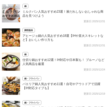
鍋
ミルクパン人気おすすめ23選！液だれしないおしゃれな商
品を見つけよう
更新日:2025/12/31
調理器具
アヒージョ鍋の人気おすすめ18選【IHや直火スキレットな
ど】おいしい作り方も
更新日:2025/12/31
鍋
仕切り鍋おすすめ12選！IH対応や日本製も！ ブルーノなど
人気商品を厳選
更新日:2025/12/24
鍋・フライパン
パエリア鍋人気おすすめ11選！自宅やアウトドアで活躍
【IH対応タイプも】
更新日:2025/12/19
鍋・フライパン