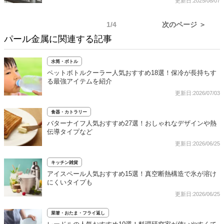
更新日:2025/08/07
1/4
次のページ ＞
パール金属に関連する記事
水筒・ボトル
ペットボトルクーラー人気おすすめ18選！保冷が長持ちす
る最強アイテムを紹介
更新日:2026/07/03
食器・カトラリー
バターナイフ人気おすすめ27選！おしゃれなデザインや熱
伝導タイプなど
更新日:2026/06/25
キッチン雑貨
アイスペール人気おすすめ15選！真空断熱構造で氷が溶け
にくいタイプも
更新日:2026/06/25
菜箸・おたま・フライ返し