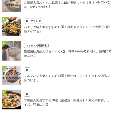
ご飯鍋人気おすすめ21選！ご飯が美味しく炊ける【IH対応や吹
きこぼれない鍋も】
5
鍋・フライパン
パエリア鍋人気おすすめ11選！自宅やアウトドアで活躍【IH対
応タイプも】
6
キッチン・調理家電
業務用圧力鍋人気おすすめ7選！時間がかかる料理も、短時間で
かんたん
7
鍋
ミルクパン人気おすすめ23選！液だれしないおしゃれな商品を
見つけよう
8
鍋
寸胴鍋人気おすすめ20選【業務用・家庭用】IH対応や材質、サ
イズ、容量に注目