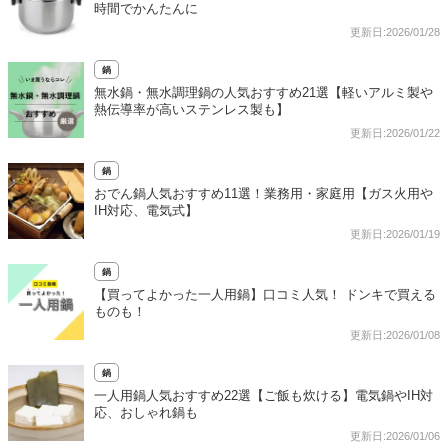
時間でかんたんに
更新日:2026/01/28
鍋
無水鍋・無水調理鍋の人気おすすめ21選【軽いアルミ製や
熱伝導率が高いステンレス製も】
更新日:2026/01/22
鍋
おでん鍋人気おすすめ11選！業務用・家庭用【ガス火用や
IH対応、電気式】
更新日:2026/01/19
鍋
【買ってよかった一人用鍋】口コミ人気！ ドンキで買える
ものも！
更新日:2026/01/08
鍋
一人用鍋人気おすすめ22選【ご飯も炊ける】電気鍋やIH対
応、おしゃれ鍋も
更新日:2026/01/06