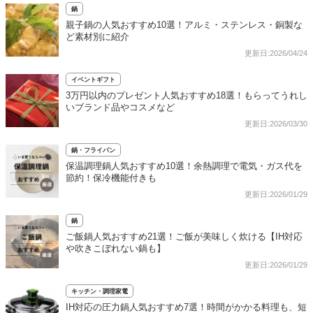
鍋
親子鍋の人気おすすめ10選！アルミ・ステンレス・銅製な
ど素材別に紹介
更新日:2026/04/24
イベントギフト
3万円以内のプレゼント人気おすすめ18選！もらってうれし
いブランド品やコスメなど
更新日:2026/03/30
鍋・フライパン
保温調理鍋人気おすすめ10選！余熱調理で電気・ガス代を
節約！保冷機能付きも
更新日:2026/01/29
鍋
ご飯鍋人気おすすめ21選！ご飯が美味しく炊ける【IH対応
や吹きこぼれない鍋も】
更新日:2026/01/29
キッチン・調理家電
IH対応の圧力鍋人気おすすめ7選！時間がかかる料理も、短