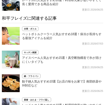
レードルの人気おすすめ10選！料理研究家が使いやすくて
長く愛用できる商品を紹介
更新日:2026/06/25
和平フレイズに関連する記事
水筒・ボトル
ペットボトルクーラー人気おすすめ18選！保冷が長持ちす
る最強アイテムを紹介
更新日:2026/07/03
キッチン雑貨
アイスペール人気おすすめ15選！真空断熱構造で氷が溶け
にくいタイプも
更新日:2026/06/25
鍋・フライパン
餃子鍋人気おすすめ10選【お店の味をお家で】南部鉄器や
IH対応など
更新日:2026/06/25
菜箸・おたま・フライ返し