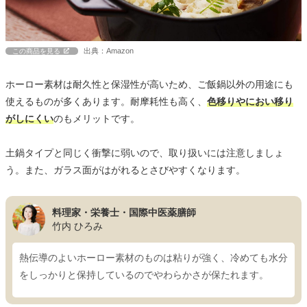
出典：Amazon
この商品を見る
ホーロー素材は耐久性と保湿性が高いため、ご飯鍋以外の用途にも
使えるものが多くあります。耐摩耗性も高く、
色移りやにおい移り
がしにくい
のもメリットです。
土鍋タイプと同じく衝撃に弱いので、取り扱いには注意しましょ
う。また、ガラス面がはがれるとさびやすくなります。
料理家・栄養士・国際中医薬膳師
竹内 ひろみ
熱伝導のよいホーロー素材のものは粘りが強く、冷めても水分
をしっかりと保持しているのでやわらかさが保たれます。