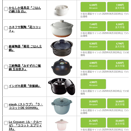
6,100円
7,590円
かもしか道具店『ごはん
Amazon
楽天市場
の鍋 2合 白』
※各社通販サイトの 2025年06月23日時点 での税
込価格
7,440円
6,160円
カネフサ製陶『花ココッ
Amazon
楽天市場
ト』
※各社通販サイトの 2025年06月23日時点 での税
込価格
8,300円
4,796円
銀峯陶器『菊花 ごはん土
Amazon
楽天市場
鍋』
※各社通販サイトの 2025年6月26日時点 での税
価格
4,980円
6,820円
三鈴陶器『みすずのご飯
Amazon
楽天市場
鍋 五合炊き』
※各社通販サイトの 2025年06月23日時点 での税
込価格
4,980円
Amazon
イシガキ産業『炊飯鍋』
※各社通販サイトの 2025年6月26日時点 での税
価格
19,500円
16,800円
staub（ストウブ）『ラ・
Amazon
楽天市場
ココットDE GOHAN』
※各社通販サイトの 2025年06月23日時点 での税
込価格
21,709円
33,000円
Le Creuset（ル・クルー
Amazon
楽天市場
ゼ）『ココット エブリィ
18』
※各社通販サイトの 2025年06月23日時点 での税