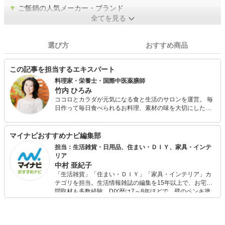
▼
ご飯鍋の人気メーカー・ブランド
全てを見る
選び方
おすすめ商品
この記事を担当するエキスパート
料理家・栄養士・国際中医薬膳師
竹内 ひろみ
ココロとカラダが元気になる食と生活のサロンを運営。 毎
日作って毎日食べられるお料理、素材の味を大切にしたお
料理、子どもと楽しめるお料理など、無理なく続けられる
ヘルシーでシンプルな食生活を提案している。 サロンにて
の料理教室の他、レシピ提案、開発、執筆、食・料理講習
マイナビおすすめナビ編集部
会講師など食に関わる仕事全体に携わっている。 また、生
担当：生活雑貨・日用品、住まい・ＤＩＹ、家具・インテ
活を豊かにする生活雑貨・日用品など食と生活に関わる事
リア
項において幅広く活動している。
中村 亜紀子
「生活雑貨」「住まい・ＤＩＹ」「家具・インテリア」カ
テゴリを担当。生活情報雑誌の編集を15年以上で、お宅訪
問取材も多数経験。DIY歴は7～8年ほどで、壁のペンキ塗
りや壁紙チェンジなどもチャレンジ済み。初心者でもモノ
選びがしやすい記事をお届けします！