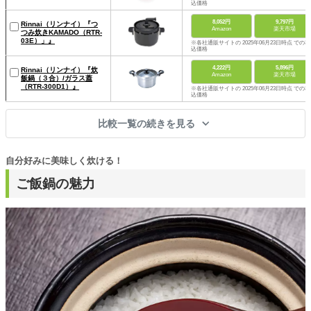
込価格
8,052円
9,797円
Rinnai（リンナイ）『つ
Amazon
楽天市場
つみ炊きKAMADO（RTR-
03E）」』
※各社通販サイトの 2025年06月23日時点 での税
込価格
4,222円
5,896円
Rinnai（リンナイ）『炊
Amazon
楽天市場
飯鍋（３合）/ガラス蓋
（RTR-300D1）』
※各社通販サイトの 2025年06月23日時点 での税
込価格
比較一覧の続きを見る
自分好みに美味しく炊ける！
ご飯鍋の魅力