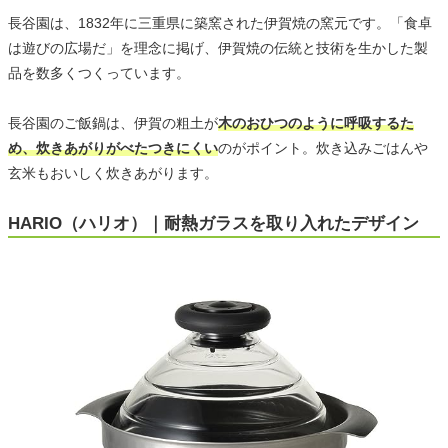
長谷園は、1832年に三重県に築窯された伊賀焼の窯元です。「食卓
は遊びの広場だ」を理念に掲げ、伊賀焼の伝統と技術を生かした製
品を数多くつくっています。
長谷園のご飯鍋は、伊賀の粗土が
木のおひつのように呼吸するた
め、炊きあがりがべたつきにくい
のがポイント。炊き込みごはんや
玄米もおいしく炊きあがります。
HARIO（ハリオ）｜耐熱ガラスを取り入れたデザイン