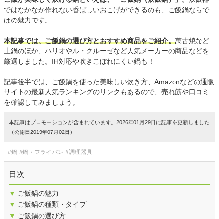
ではなかなか作れない香ばしいおこげができるのも、ご飯鍋ならで
はの魅力です。
本記事では、ご飯鍋の選び方とおすすめ商品をご紹介。
萬古焼など
土鍋のほか、ハリオやル・クルーゼなど人気メーカーの商品などを
厳選しました。IH対応や吹きこぼれにくい鍋も！
記事後半では、ご飯鍋を使った美味しい炊き方、Amazonなどの通販
サイトの最新人気ランキングのリンクもあるので、売れ筋や口コミ
を確認してみましょう。
本記事はプロモーションが含まれています。2026年01月29日に記事を更新しました
（公開日2019年07月02日）
#鍋
#鍋・フライパン
#調理器具
目次
▼
ご飯鍋の魅力
▼
ご飯鍋の種類・タイプ
▼
ご飯鍋の選び方