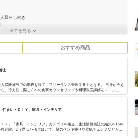
2人暮らし向き
き
全てを見る
おすすめ商品
養士
保険施設での勤務を経て、フリーランス管理栄養士となる。 自身が冷え
から、冷え性に悩む方への食事カウンセリングや料理教室講師をメインに、
執筆、栄養士さん向けWebライター講座を行っている。
、住まい・ＤＩＹ、家具・インテリア
ＤＩＹ」「家具・インテリア」カテゴリを担当。生活情報雑誌の編集を15年
数経験。DIY歴は7～8年ほどで、壁のペンキ塗りや壁紙チェンジなどもチ
もモノ選びがしやすい記事をお届けします！