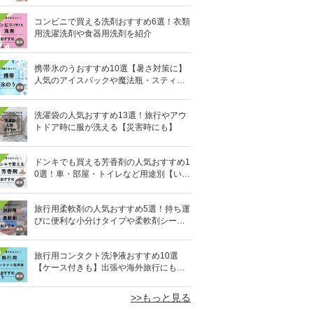
コンビニで買える洗剤おすすめ6選！衣類
用洗濯洗剤や食器用洗剤を紹介
携帯氷のうおすすめ10選【暑さ対策に】
人気のアイスパックや魔法瓶・スティッ
ク型も
洗濯袋の人気おすすめ13選！旅行やアウ
トドア時に服が洗える【災害時にも】
ドンキでも買える芳香剤の人気おすすめ1
0選！車・部屋・トイレなど用途別【いい
匂い】
旅行用柔軟剤の人気おすすめ5選！持ち運
びに便利な小分けタイプや柔軟剤シート
を紹介
0
旅行用コンタクト洗浄液おすすめ10選
【ケース付きも】出張や海外旅行にも便
利
>>もっと見る