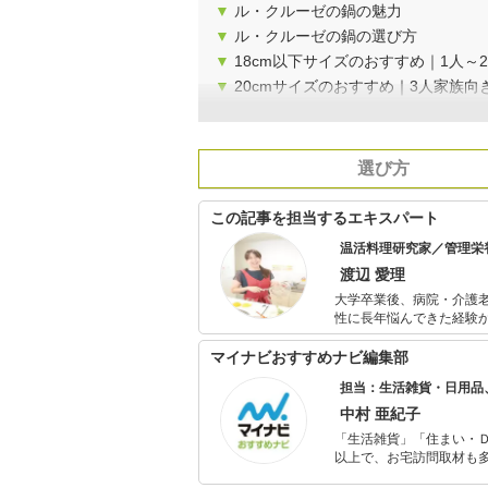
▼
ル・クルーゼの鍋の魅力
▼
ル・クルーゼの鍋の選び方
▼
18cm以下サイズのおすすめ｜1人～
▼
20cmサイズのおすすめ｜3人家族向
選び方
この記事を担当するエキスパート
温活料理研究家／管理栄
渡辺 愛理
大学卒業後、病院・介護老人
性に長年悩んできた経験
その他レシピ開発やコラム
マイナビおすすめナビ編集部
担当：生活雑貨・日用品
中村 亜紀子
「生活雑貨」「住まい・
以上で、お宅訪問取材も多
ャレンジ済み。初心者で