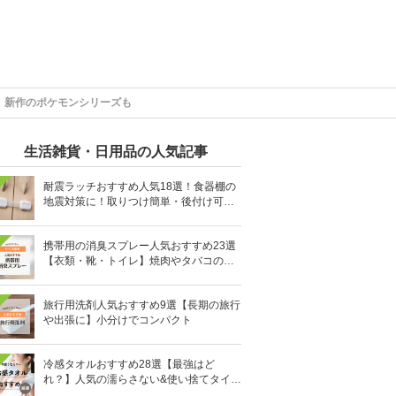
 新作のポケモンシリーズも
生活雑貨・日用品の人気記事
耐震ラッチおすすめ人気18選！食器棚の
地震対策に！取りつけ簡単・後付け可能
も
携帯用の消臭スプレー人気おすすめ23選
【衣類・靴・トイレ】焼肉やタバコのニ
オイにも
旅行用洗剤人気おすすめ9選【長期の旅行
や出張に】小分けでコンパクト
冷感タオルおすすめ28選【最強はど
れ？】人気の濡らさない&使い捨てタイプ
も