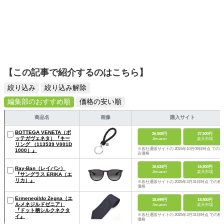
【この記事で紹介するのはこちら】
絞り込み
絞り込み解除
編集部のおすすめ順
価格の安い順
商品名
画像
購入サイト
BOTTEGA VENETA（ボ
26,500円
27,500円
ッテガヴェネタ）『キー
Amazon
楽天市場
リング （113539 V001D
※各社通販サイトの 2024年10月09日時点 での税
1000）』
込価格
18,634円
16,800円
Ray-Ban（レイバン）
Amazon
楽天市場
『サングラス ERIKA（エ
リカ）』
※各社通販サイトの 2025年3月31日時点 での税
価格
Ermenegildo Zegna（エ
18,699円
18,800円
ルメネジルドゼニア）
Amazon
楽天市場
『ドット柄シルクネクタ
※各社通販サイトの 2025年3月31日時点 での税
イ』
価格