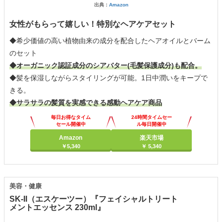
出典：
Amazon
女性がもらって嬉しい！特別なヘアケアセット
◆希少価値の高い植物由来の成分を配合したヘアオイルとバーム
のセット
◆オーガニック認証成分のシアバター(毛髪保護成分)も配合。
◆髪を保湿しながらスタイリングが可能。1日中潤いをキープで
きる。
◆サラサラの髪質を実感できる感動ヘアケア商品
毎日お得なタイム
24時間タイムセー
セール開催中
ル毎日開催中
Amazon
楽天市場
￥5,340
￥ 5,340
美容・健康
SK-II（エスケーツー）『フェイシャルトリート
メントエッセンス 230ml』