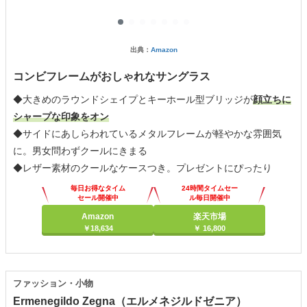
出典：
Amazon
コンビフレームがおしゃれなサングラス
◆大きめのラウンドシェイプとキーホール型ブリッジが
顔立ちに
シャープな印象をオン
◆サイドにあしらわれているメタルフレームが軽やかな雰囲気
に。男女問わずクールにきまる
◆レザー素材のクールなケースつき。プレゼントにぴったり
毎日お得なタイム
24時間タイムセー
セール開催中
ル毎日開催中
Amazon
楽天市場
￥18,634
￥ 16,800
ファッション・小物
Ermenegildo Zegna（エルメネジルドゼニア）