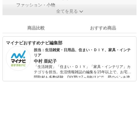
ファッション・小物
全てを見る
商品比較
おすすめ商品
マイナビおすすめナビ編集部
担当：生活雑貨・日用品、住まい・ＤＩＹ、家具・インテ
リア
中村 亜紀子
「生活雑貨」「住まい・ＤＩＹ」「家具・インテリア」カ
テゴリを担当。生活情報雑誌の編集を15年以上で、お宅訪
問取材も多数経験。DIY歴は7～8年ほどで、壁のペンキ塗
りや壁紙チェンジなどもチャレンジ済み。初心者でもモノ
選びがしやすい記事をお届けします！