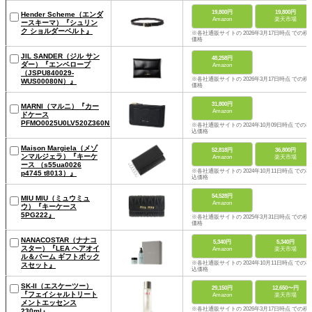
19,800円
19,800円
Hender Scheme（エンダ
Amazon
楽天市場
ースキーマ）『シュリン
ク ショルダーベルト』
※各社通販サイトの 2026年3月17日時点 での税
価格
JIL SANDER（ジル サン
48,258円
ダー）『エンベロープ
Amazon
（JSPU840029-
※各社通販サイトの 2026年3月17日時点 での税
WUS00080N）』
価格
31,800円
MARNI（マルニ）『カー
Amazon
ドケース
PFMO0025U0LV520Z360N』
※各社通販サイトの 2024年10月09日時点 での税
込価格
Maison Margiela（メゾ
52,818円
36,800円
ンマルジェラ）『キーケ
Amazon
楽天市場
ース （s55ua0026
※各社通販サイトの 2024年10月11日時点 での税
p4745 t8013）』
込価格
54,528円
MIU MIU（ミュウミュ
Amazon
ウ）『キーケース
5PG222』
※各社通販サイトの 2025年3月31日時点 での税
価格
NANACOSTAR（ナナコ
5,340円
5,340円
スター）『LEA ヘアオイ
Amazon
楽天市場
ル＆バーム ギフトボック
※各社通販サイトの 2024年10月11日時点 での税
スセット』
込価格
SK-II（エスケーツー）
29,150円
12,650〜円
『フェイシャルトリート
Amazon
楽天市場
メントエッセンス
※各社通販サイトの 2026年3月17日時点 での税
230ml』