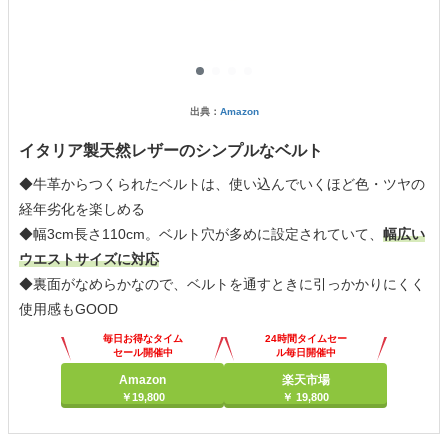
出典：
Amazon
イタリア製天然レザーのシンプルなベルト
◆牛革からつくられたベルトは、使い込んでいくほど色・ツヤの
経年劣化を楽しめる
◆幅3cm長さ110cm。ベルト穴が多めに設定されていて、
幅広い
ウエストサイズに対応
◆裏面がなめらかなので、ベルトを通すときに引っかかりにくく
使用感もGOOD
毎日お得なタイム
24時間タイムセー
セール開催中
ル毎日開催中
Amazon
楽天市場
￥19,800
￥ 19,800