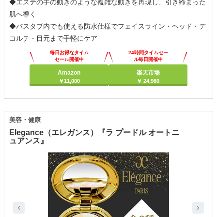
◆エステの手の動きのような複雑な動きを再現し、引き締まった
肌へ導く
◆バスタブ内でも使える防水仕様でフェイスライン・ヘッド・デ
コルテ・目元まで手軽にケア
毎日お得なタイム
24時間タイムセー
セール開催中
ル毎日開催中
Amazon
楽天市場
￥11,000
￥ 24,980
美容・健康
Elegance（エレガンス）『ラ プードル オートニ
ュアンス』