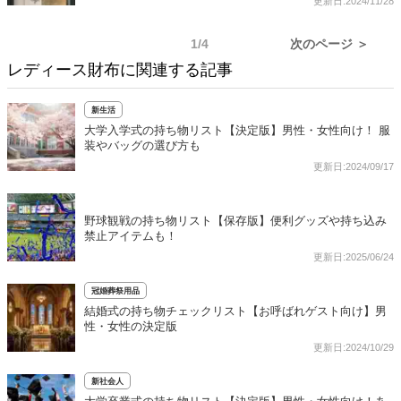
更新日:2024/11/28
1/4
次のページ ＞
レディース財布に関連する記事
新生活
大学入学式の持ち物リスト【決定版】男性・女性向け！ 服
装やバッグの選び方も
更新日:2024/09/17
野球観戦の持ち物リスト【保存版】便利グッズや持ち込み
禁止アイテムも！
更新日:2025/06/24
冠婚葬祭用品
結婚式の持ち物チェックリスト【お呼ばれゲスト向け】男
性・女性の決定版
更新日:2024/10/29
新社会人