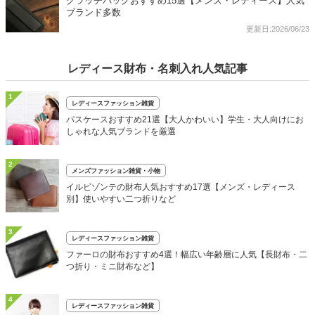
クラッチバッグおすすめ15選【メンズ・レディース】人気
ブランド多数
更新日:2026/06/23
レディース財布・名刺入れ人気記事
1
レディースファッション雑貨
パスケースおすすめ21選【大人かわいい】学生・大人向けにお
しゃれな人気ブランドを厳選
2
メンズファッション雑貨・小物
イルビゾンテの財布人気おすすめ17選【メンズ・レディース
別】使いやすい二つ折りなど
3
レディースファッション雑貨
ファーロの財布おすすめ4選！幅広い年齢層に人気【長財布・二
つ折り・ミニ財布など】
4
レディースファッション雑貨