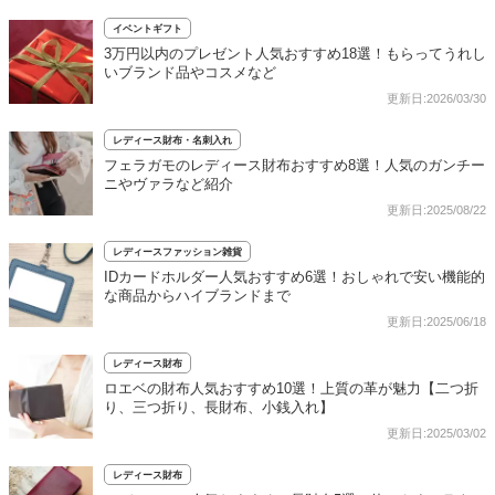
イベントギフト
3万円以内のプレゼント人気おすすめ18選！もらってうれし
いブランド品やコスメなど
更新日:2026/03/30
レディース財布・名刺入れ
フェラガモのレディース財布おすすめ8選！人気のガンチー
ニやヴァラなど紹介
更新日:2025/08/22
レディースファッション雑貨
IDカードホルダー人気おすすめ6選！おしゃれで安い機能的
な商品からハイブランドまで
更新日:2025/06/18
レディース財布
ロエベの財布人気おすすめ10選！上質の革が魅力【二つ折
り、三つ折り、長財布、小銭入れ】
更新日:2025/03/02
レディース財布