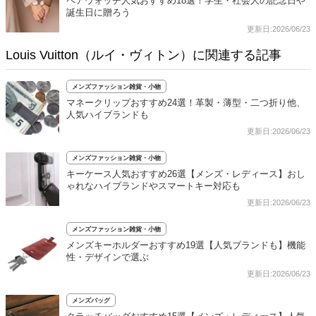
ペアウォッチ人気おすすめ18選！学生・社会人の記念日や
誕生日に贈ろう
更新日:2026/06/23
Louis Vuitton（ルイ・ヴィトン）に関連する記事
メンズファッション雑貨・小物
マネークリップおすすめ24選！革製・薄型・二つ折り他、
人気ハイブランドも
更新日:2026/06/23
メンズファッション雑貨・小物
キーケース人気おすすめ26選【メンズ・レディース】おし
ゃれなハイブランドやスマートキー対応も
更新日:2026/06/23
メンズファッション雑貨・小物
メンズキーホルダーおすすめ19選【人気ブランドも】機能
性・デザインで選ぶ
更新日:2026/06/23
メンズバッグ