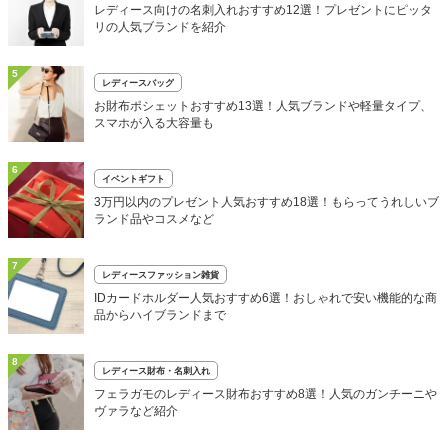
レディース向けの名刺入れおすすめ12選！プレゼントにピッタ
リの人気ブランドを紹介
5
レディースバッグ
お財布ポシェットおすすめ13選！人気ブランドや軽量タイプ、
スマホが入る大容量も
6
イベントギフト
3万円以内のプレゼント人気おすすめ18選！もらってうれしいブ
ランド品やコスメなど
7
レディースファッション雑貨
IDカードホルダー人気おすすめ6選！おしゃれで安い機能的な商
品からハイブランドまで
8
レディース財布・名刺入れ
フェラガモのレディース財布おすすめ8選！人気のガンチーニや
ヴァラなど紹介