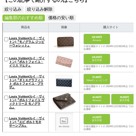
【この記事で紹介するのはこちら】
絞り込み
絞り込み解除
編集部のおすすめ順
価格の安い順
商品名
画像
購入サイト
192,090円
Louis Vuitton(ルイ・ヴィ
Amazon
トン)『モノグラム ジッピ
ーウォレット』
※各社通販サイトの 2024年11月28日時点 での税
込価格
145,000円
Louis Vuitton(ルイ・ヴィ
楽天市場
トン)『ポルトフォイユ・
イリス マヒナ』
※各社通販サイトの 2024年11月28日時点 での税
込価格
Louis Vuitton(ルイ・ヴィ
37,400円
トン)『ダミエグラフィッ
Yahoo!ショッピング
ト ポルトフォイユ・ブラ
※各社通販サイトの 2024年11月28日時点 での税
ザ』
込価格
Louis Vuitton(ルイ・ヴィ
40,000円
99,800円
トン)『ポルトフォイユ ヴ
Amazon
楽天市場
ィクトリーヌ モノグラ
※各社通販サイトの 2024年11月28日時点 での税
ム』
込価格
14,220円
Louis Vuitton(ルイ・ヴィ
楽天市場
トン)『エピ ポルトモネ
サーンプル』
※各社通販サイトの 2024年11月28日時点 での税
込価格