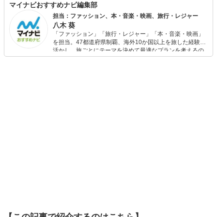
マイナビおすすめナビ編集部
担当：ファッション、本・音楽・映画、旅行・レジャー
八木 葵
「ファッション」「旅行・レジャー」「本・音楽・映画」
を担当。47都道府県制覇、海外10か国以上を旅した経験を
活かし、旅ごとにテーマを決めて最適なプランを考えるの
が得意。また、アパレルショップでの販売経験もあり。誰
でも手軽に楽しめるプチプラとトレンドを取り入れたコー
ディネートを提案します。本や映画から受けたインスピレ
ーションを日常や仕事に活かすことを大切にし、記事では
そんな視点から選んだおすすめ作品やアイテムを紹介しま
す。