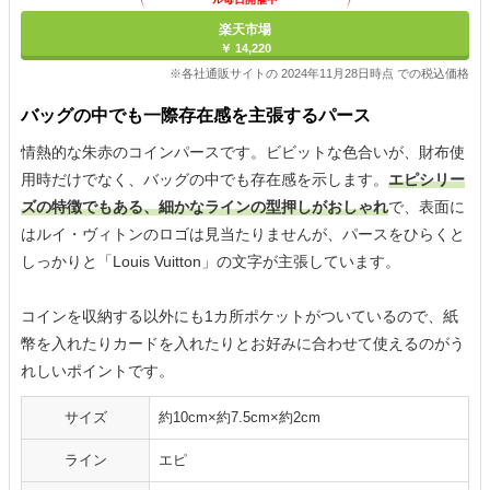
楽天市場
￥ 14,220
※各社通販サイトの 2024年11月28日時点 での税込価格
バッグの中でも一際存在感を主張するパース
情熱的な朱赤のコインパースです。ビビットな色合いが、財布使
用時だけでなく、バッグの中でも存在感を示します。
エピシリー
ズの特徴でもある、細かなラインの型押しがおしゃれ
で、表面に
はルイ・ヴィトンのロゴは見当たりませんが、パースをひらくと
しっかりと「Louis Vuitton」の文字が主張しています。
コインを収納する以外にも1カ所ポケットがついているので、紙
幣を入れたりカードを入れたりとお好みに合わせて使えるのがう
れしいポイントです。
サイズ
約10cm×約7.5cm×約2cm
ライン
エピ