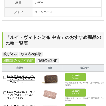
材質
レザー
タイプ
コインパース
「ルイ・ヴィトン財布 中古」のおすすめ商品の
比較一覧表
絞り込み
絞り込み解除
編集部のおすすめ順
価格の安い順
商品名
画像
購入サイト
192,090円
Louis Vuitton(ルイ・ヴィ
Amazon
トン)『モノグラム ジッピ
ーウォレット』
※各社通販サイトの 2024年11月28日時点 での税
込価格
145,000円
Louis Vuitton(ルイ・ヴィ
楽天市場
トン)『ポルトフォイユ・
イリス マヒナ』
※各社通販サイトの 2024年11月28日時点 での税
込価格