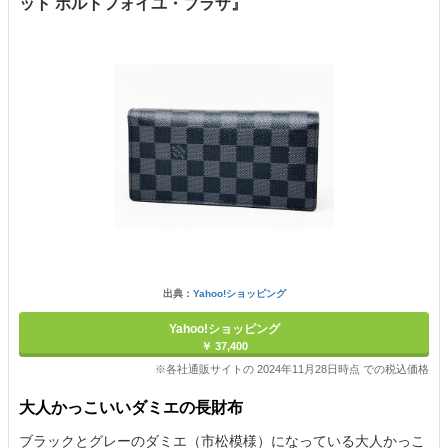
ット ポルトフォイユ・ブラザ』
出典：
Yahoo!ショッピング
Yahoo!ショッピング
￥ 37,400
※各社通販サイトの 2024年11月28日時点 での税込価格
大人かっこいいダミエの長財布
ブラックとグレーのダミエ（市松模様）になっている大人かっこ