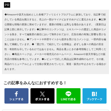
PR
◆Amazonや楽天を始めとした各種アフィリエイトプログラムに参加しており、当記事で紹
介している商品を購入すると、売上の一部がマイナビおすすめナビに還元されます。◆記事
公開後も情報の更新に努めていますが、最新の情報とは異なる場合があります。（更新日は
記事上部に表示しています）◆記事中のコンテンツは、エキスパートの選定した商品やコメ
ントを除き、すべて編集部の責任において制作されており、広告出稿の有無に影響を受ける
ことはありません。◆アンケートや外部サイトから提供を受けるコメントは、一部内容を編
集して掲載しています。◆「選び方」で紹介している情報は、必ずしも個々の商品の安全
性・有効性を示しているわけではありません。商品を選ぶときの参考情報としてご利用くだ
さい。◆商品スペックは、メーカーや発売元のホームページ、Amazonや楽天市場などの販
売店の情報を参考にしています。◆レビューで試した商品は記事作成時のもので、その後、
商品のリニューアルによって仕様が変更されていたり、製造・販売が中止されている場合が
あります。
この記事をみんなにおすすめする！