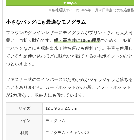
￥ 99,800
※各社通販サイトの 2024年11月28日時点 での税込価格
小さなバッグにも最適なモノグラム
ブラウンのグレインレザーにモノグラムがプリントされた大人可
愛い二つ折り財布です。
幅・高さ共に10cm程度
のためショルダ
ーバッグなどにも収納出来て持ち運びも便利です。牛革を使用し
ているため使い込むほどに味わいが出てくるのもポイントのひと
つといえます。
ファスナー式のコインパースのため小銭がジャラジャラと落ちる
こともありません。カードポケットが6カ所、フラットポケット
が2カ所あり、収納力にも優れています。
サイズ
12 x 9.5 x 2.5 cm
ライン
モノグラム
材質
モノグラム・キャンバス