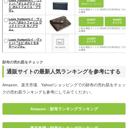
Louis Vuitton(ルイ・ヴィ
37,400円
トン)『ダミエグラフィッ
Yahoo!ショッピング
ト ポルトフォイユ・ブラ
※各社通販サイトの 2024年11月28日時点 での税
ザ』
込価格
Louis Vuitton(ルイ・ヴィ
40,000円
99,800円
トン)『ポルトフォイユ ヴ
Amazon
楽天市場
ィクトリーヌ モノグラ
※各社通販サイトの 2024年11月28日時点 での税
ム』
込価格
14,220円
Louis Vuitton(ルイ・ヴィ
楽天市場
トン)『エピ ポルトモネ
サーンプル』
※各社通販サイトの 2024年11月28日時点 での税
込価格
財布の売れ筋をチェック
通販サイトの最新人気ランキングを参考にする
Amazon、楽天市場、Yahoo!ショッピングでの財布の売れ筋をチェッ
クの売れ筋ランキングも参考にしてみてください。
Amazon：財布ランキングランキング
楽天市場：財布ランキングランキング