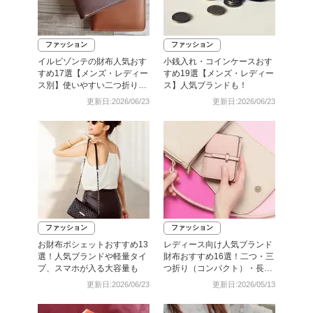
ファッション
ファッション
イルビゾンテの財布人気おす
小銭入れ・コインケースおす
すめ17選【メンズ・レディー
すめ19選【メンズ・レディー
ス別】使いやすい二つ折りな
ス】人気ブランドも！
ど
更新日:2026/06/23
更新日:2026/06/23
ファッション
ファッション
お財布ポシェットおすすめ13
レディース向け人気ブランド
選！人気ブランドや軽量タイ
財布おすすめ16選！二つ・三
プ、スマホが入る大容量も
つ折り（コンパクト）・長財
布
更新日:2026/06/23
更新日:2026/05/13